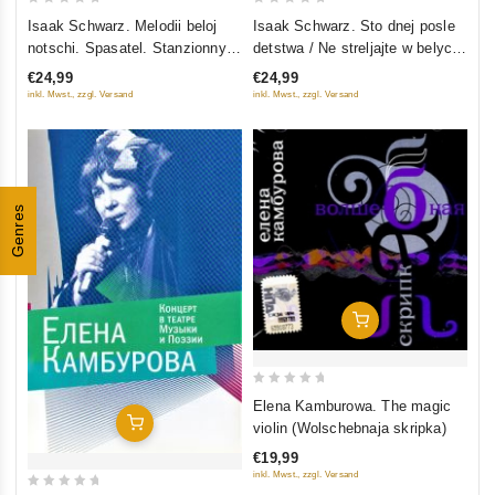
0
0
Isaak Schwarz. Melodii beloj
Isaak Schwarz. Sto dnej posle
out
out
notschi. Spasatel. Stanzionnyj
detstwa / Ne streljajte w belych
of
of
smotritel
lebedej
€24,99
€24,99
5
5
inkl. Mwst., zzgl. Versand
inkl. Mwst., zzgl. Versand
Genres
In Den Warenkorb
0
Elena Kamburowa. The magic
out
In Den Warenkorb
violin (Wolschebnaja skripka)
of
€19,99
5
inkl. Mwst., zzgl. Versand