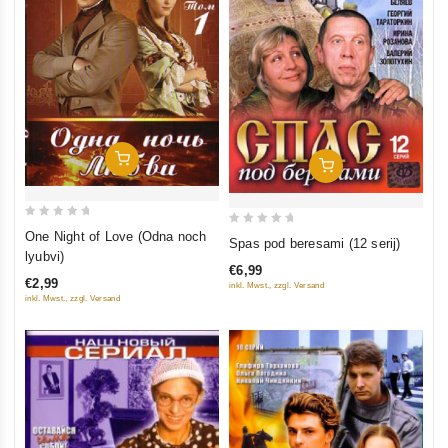
In Den Warenkorb
In Den Warenkorb
0
0
One Night of Love (Odna noch
Spas pod beresami (12 serij)
out
lyubvi)
out
of
€6,99
of
€2,99
inkl. Mwst., zzgl. Versand
5
5
inkl. Mwst., zzgl. Versand