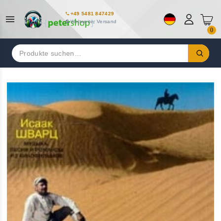
+49 5481 847429
Weltweiter Versand
0
Suchen
nach: