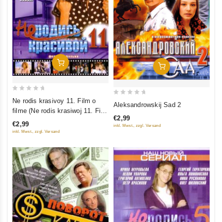
In Den Warenkorb
In Den Warenkorb
0
0
Ne rodis krasivoy 11. Film o
Aleksandrowskij Sad 2
out
filme (Ne rodis krasiwoj 11. Film
out
of
€2,99
o filme)
of
€2,99
inkl. Mwst., zzgl. Versand
5
5
inkl. Mwst., zzgl. Versand