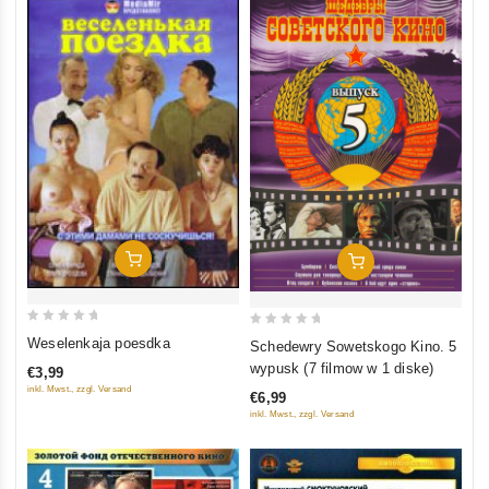
In Den Warenkorb
In Den Warenkorb
0
0
Weselenkaja poesdka
Schedewry Sowetskogo Kino. 5
out
out
wypusk (7 filmow w 1 diske)
€3,99
of
of
inkl. Mwst., zzgl. Versand
€6,99
5
5
inkl. Mwst., zzgl. Versand