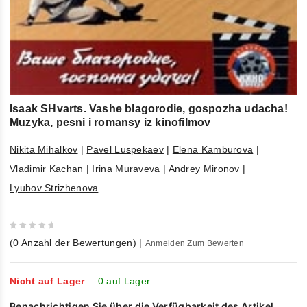
Isaak SHvarts. Vashe blagorodie, gospozha udacha!
Muzyka, pesni i romansy iz kinofilmov
Nikita Mihalkov
|
Pavel Luspekaev
|
Elena Kamburova
|
Vladimir Kachan
|
Irina Muraveva
|
Andrey Mironov
|
Lyubov Strizhenova
0
(
0
Anzahl der Bewertungen)
|
Anmelden Zum Bewerten
out
of
5
Nicht auf Lager
0 auf Lager
Benachrichtigen Sie über die Verfügbarkeit des Artikel