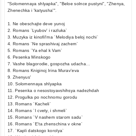
"Solomennaya shlyapka", "Beloe solnce pustyni", "Zhenya,
Zhenechka i 'katyusha'".
1. Ne obeschajte deve yunoj
2. Romans `Lyubov' i razluka`
3. Muzyka iz kinofil'ma `Melodiya beloj nochi`
4. Romans `Ne sprashivaj zachem`
5. Romans `Ya ehal k Vam`
6. Pesenka Minskogo
7. Vashe blagorodie, gospozha udacha…
8. Romans Kniginoj Irina Murav'eva
9. Zhenyus'
10. Solomennaya shlyapka
11. Pesenka o nesostoyavshihsya nadezhdah
12. Progulka po nochnomu gorodu
13. Romans `Kacheli`
14. Romans `I cvety, i shmeli`
15. Romans `V nashem starom sadu`
16. Romans `E'ta zhenschina v okne`
17. `Kapli datskogo korolya`