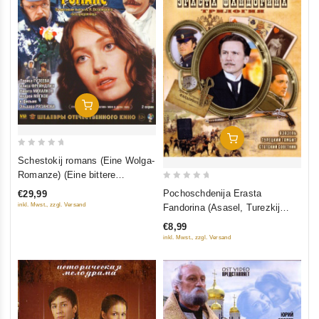
In Den Warenkorb
In Den Warenkorb
0
Schestokij romans (Eine Wolga-
out
Romanze) (Eine bittere
of
0
Romanze) (Blu-Ray)
Pochoschdenija Erasta
€29,99
5
out
inkl. Mwst., zzgl. Versand
Fandorina (Asasel, Turezkij
of
gambit, Statskij Sowetnik)
€8,99
5
inkl. Mwst., zzgl. Versand