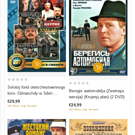
In Den Warenkorb
In Den Warenkorb
0
Solotoj fond otetschestwennogo
0
Beregis awtomobilja (Zwetnaja
out
kino. Odnaschdy w Sibiri:
out
wersija) (Krupnyj plan) (2 DVD)
of
Sibiriada (Film 1-2); Daurija;
of
€29,99
5
€24,99
Chmel (4 DVD)
inkl. Mwst., zzgl. Versand
5
inkl. Mwst., zzgl. Versand