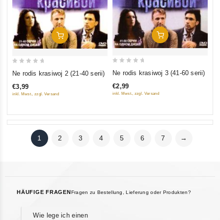
In Den Warenkorb
In Den Warenkorb
0
0
Ne rodis krasiwoj 3 (41-60 serii)
Ne rodis krasiwoj 2 (21-40 serii)
out
out
€2,99
€3,99
of
of
inkl. Mwst., zzgl. Versand
inkl. Mwst., zzgl. Versand
5
5
1
2
3
4
5
6
7
→
HÄUFIGE FRAGEN
Fragen zu Bestellung, Lieferung oder Produkten?
Wie lege ich einen