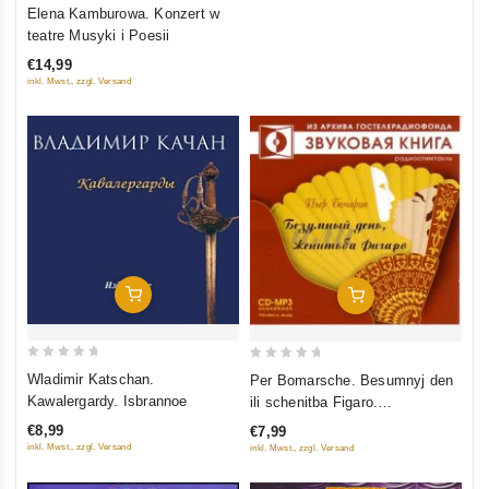
0
Elena Kamburowa. Konzert w
out
teatre Musyki i Poesii
of
€14,99
5
inkl. Mwst., zzgl. Versand
In Den Warenkorb
In Den Warenkorb
0
0
Wladimir Katschan.
Per Bomarsche. Besumnyj den
out
out
Kawalergardy. Isbrannoe
ili schenitba Figaro.
of
of
Radiospektakl (audiokniga mp3)
€8,99
€7,99
5
5
inkl. Mwst., zzgl. Versand
inkl. Mwst., zzgl. Versand