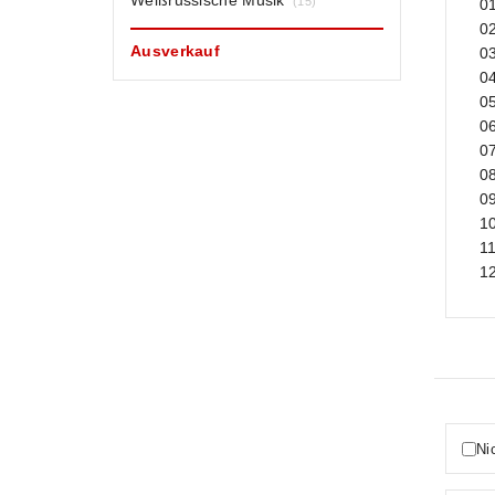
Weißrussische Musik
(15)
01
0
Ausverkauf
03
04
0
06
07
0
0
10
11
12
Ni