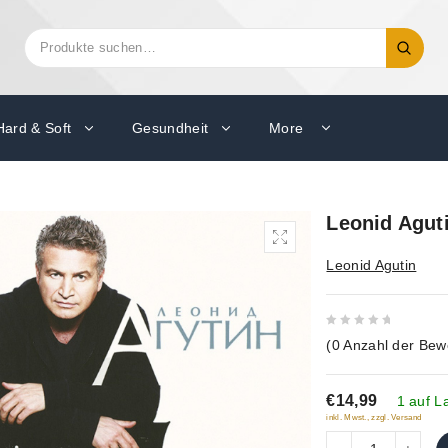
Suchen
Suche
nach:
Hard & Soft
Gesundheit
More
Leonid Agut
Leonid Agutin
0
(
0
Anzahl der Bew
out
of
€14,99
5
1 auf L
inkl. Mwst., zzgl. Versand