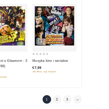
0
sni o Glawnom - 3
Musyka kino i serialow
out
998)
€7,99
of
inkl. Mwst., zzgl. Versand
5
 Versand
1
2
3
→