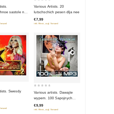
0
Various Artists. 20
ists.
out
lutschschich pesen dlja nee
chnoe sastole na
of
MP3)
€7,99
5
inkl. Mwst., zzgl. Versand
 Versand
0
tists. Swesdy
Various artists. Dawajte
out
wypem. 100 Sapojnych
of
istorij (mp3)
€9,99
5
 Versand
inkl. Mwst., zzgl. Versand