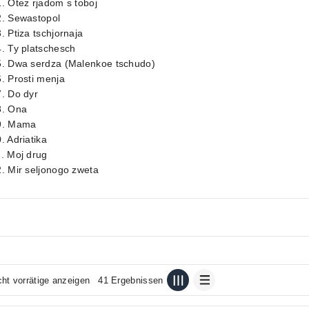
. Otez rjadom s toboj
2. Sewastopol
. Ptiza tschjornaja
. Ty platschesch
5. Dwa serdza (Malenkoe tschudo)
. Prosti menja
. Do dyr
8. Ona
9. Mama
. Adriatika
. Moj drug
. Mir seljonogo zweta
cht vorrätige anzeigen
41 Ergebnissen