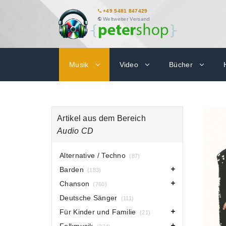
+49 5481 847429
Weltweiter Versand
Musik
Video
Bücher
Artikel aus dem Bereich
Audio CD
Alternative / Techno
(87)
Barden
(183)
Chanson
(760)
Deutsche Sänger
(111)
Für Kinder und Familie
(21)