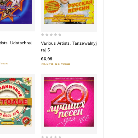
0
tists. Udatschnyj
Various Artists. Tanzewalnyj
out
raj 5
of
€6,99
5
 Versand
inkl. Mwst., zzgl. Versand