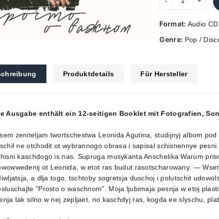
Format:
Audio CD
Genre:
Pop / Disc
chreibung
Produktdetails
Für Hersteller
ie Ausgabe enthält ein 12-seitigen Booklet mit Fotografien, So
sem zeniteljam twortschestwa Leonida Agutina, studijnyj albom p
schil ne otchodit ot wybrannogo obrasa i sapisal schisnennye pesn
hisni kaschdogo is nas. Supruga musykanta Anschelika Warum prisna
wowwedenij ot Leonida, w etot ras budut rasotscharowany. — Wsem, 
iwljatsja, a dlja togo, tschtoby sogretsja duschoj i polutschit udowol
sluschajte "Prosto o waschnom". Moja ljubimaja pesnja w etoj plasti
nja tak silno w nej zepljaet, no kaschdyj ras, kogda ee slyschu, pl