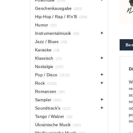
Folkmusik
(234)
Geschenkausgabe
(200)
Hip-Hop / Rap / R'n'B
(296)
Humor
(33)
Instrumentalmusik
(80)
Jazz / Blues
(38)
Bes
Karaoke
(18)
Klassisch
(27)
Nostalgie
(237)
D
Pop / Disco
(1575)
W
Rock
(1120)
re
Romanzen
(93)
sc
Sampler
(641)
no
Soundtrack's
ud
(221)
po
Tango / Walzer
(14)
me
Ukrainische Musik
(283)