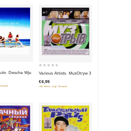
0
utin. Descha Wju
Various Artists. MusOtryw 3
out
€6,99
of
 Versand
inkl. Mwst., zzgl. Versand
5