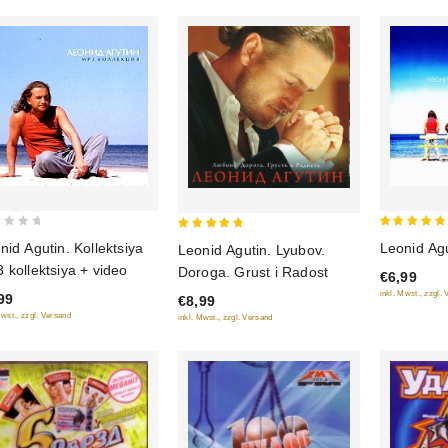
5
5
nid Agutin. Kollektsiya
Leonid Ag
Leonid Agutin. Lyubov.
out of 5
out of 5
 kollektsiya + video
Doroga. Grust i Radost
€6,99
inkl. Mwst., zzgl.
99
€8,99
Mwst., zzgl. Versand
inkl. Mwst., zzgl. Versand