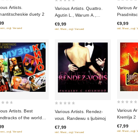
0
0
ious Artists.
Various Art
Various Artists. Quattro.
out
out
antitscheskie duety 2
Prasdnits
Agutin L., Warum A.,
of
of
wes god (
Presnjakow W., Podolskaja
99
€9,99
€9,99
5
5
N. (mp3)
Mwst., zzgl. Versand
inkl. Mwst., zzgl.
inkl. Mwst., zzgl. Versand
0
0
Various Ar
ious Artists. Best
Various Artists. Rendez-
out
out
Kremlja 2
ndtracks of the world
vous. Randewu s ljubimoj
of
of
syka kino)
€7,99
99
5
€7,99
5
inkl. Mwst., zzgl.
Mwst., zzgl. Versand
inkl. Mwst., zzgl. Versand