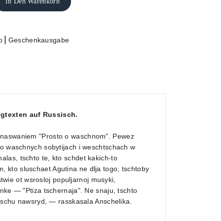
In Den Warenkorb
|
o
Geschenkausgabe
ngtexten auf Russisch.
od naswaniem "Prosto o waschnom". Pewez
i o waschnych sobytijach i weschtschach w
las, tschto te, kto schdet kakich-to
kto sluschaet Agutina ne dlja togo, tschtoby
stwie ot wsrosloj populjarnoj musyki,
nke — "Ptiza tschernaja". Ne snaju, tschto
atschu nawsryd, — rasskasala Anschelika.