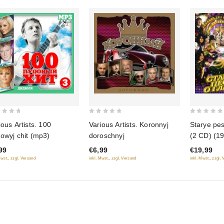
0
0
ious Artists. 100
Various Artists. Koronnyj
Starye pe
out
out
owyj chit (mp3)
doroschnyj
(2 CD) (1
of
of
99
€6,99
€19,99
5
5
Mwst., zzgl. Versand
inkl. Mwst., zzgl. Versand
inkl. Mwst., zzgl.