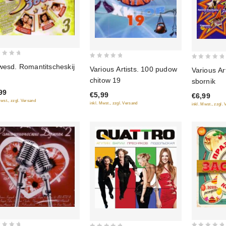
0
0
wesd. Romantitscheskij
Various Artists. 100 pudow
Various Ar
out
out
chitow 19
sbornik
of
of
99
€5,99
€6,99
5
5
Mwst., zzgl. Versand
inkl. Mwst., zzgl. Versand
inkl. Mwst., zzgl.