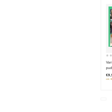
0
Var
out
pud
of
€9,
5
inkl. 