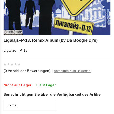
Ligalajz+P-13. Remix Album (by Da Boogie Dj's)
Ligalize
|
P-13
0
(
0
Anzahl der Bewertungen)
|
Anmelden Zum Bewerten
out
of
5
Nicht auf Lager
0 auf Lager
Benachrichtigen Sie über die Verfügbarkeit des Artikel