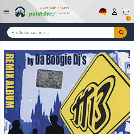
+49 5481 847429
Weltweiter Versand
0
Suchen
nach: