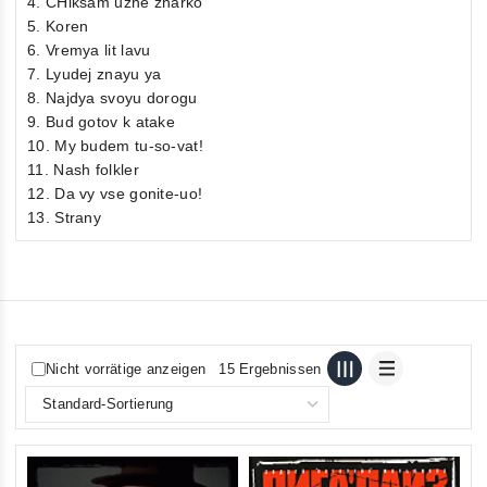
4. CHiksam uzhe zharko
5. Koren
6. Vremya lit lavu
7. Lyudej znayu ya
8. Najdya svoyu dorogu
9. Bud gotov k atake
10. My budem tu-so-vat!
11. Nash folkler
12. Da vy vse gonite-uo!
13. Strany
Nicht vorrätige anzeigen
15 Ergebnissen