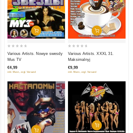
In Den Warenkorb
In Den Warenkorb
0
0
Various Artists. Nowye swesdy
Various Artists. XXXL 31.
out
out
Mus TV
Maksimalnyj
of
of
€4,99
€9,99
5
5
inkl. Mwst., zzgl. Versand
inkl. Mwst., zzgl. Versand
In Den Warenkorb
In Den Warenkorb