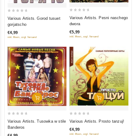
0
0
Various Artists. Pesni naschego
Various Artists. Gorod tusuet
out
out
dwora
gorjatscho
of
of
€5,99
€4,99
5
5
inkl. Mwst., zzgl. Versand
inkl. Mwst., zzgl. Versand
In Den Warenkorb
In Den Warenkorb
0
0
Various Artists. Tusowka w stile
Various Artists. Prosto tanzuj!
out
out
Banderos
€4,99
of
of
inkl. Mwst., zzgl. Versand
€4,99