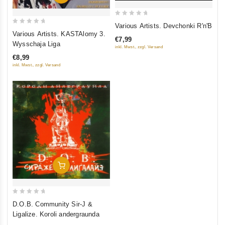
0
Various Artists. Devchonki R'n'B
0
out
Various Artists. KASTAlomy 3.
€7,99
out
of
Wysschaja Liga
inkl. Mwst., zzgl. Versand
of
5
€8,99
5
inkl. Mwst., zzgl. Versand
In Den Warenkorb
0
D.O.B. Community Sir-J &
out
Ligalize. Koroli andergraunda
of