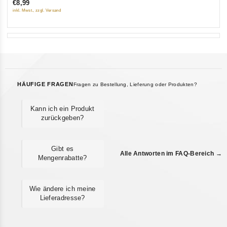
€8,99
5
inkl. Mwst., zzgl. Versand
HÄUFIGE FRAGEN
Fragen zu Bestellung, Lieferung oder Produkten?
Kann ich ein Produkt
zurückgeben?
Gibt es
Alle Antworten im FAQ-Bereich →
Mengenrabatte?
Wie ändere ich meine
Lieferadresse?