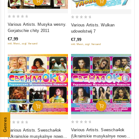
In Den Warenkorb
In Den Warenkorb
0
0
Various Artists. Musyka wesny.
Various Artists. Wulkan
out
out
Gorjatschie chity 2011
udowolstwij 7
of
of
€7,99
€7,99
5
5
inkl. Mwst., zzgl. Versand
inkl. Mwst., zzgl. Versand
In Den Warenkorb
In Den Warenkorb
Genres
0
0
Various Artists. Swescha4ok
Various Artists. Swescha4ok
out
out
(Ukrainskie musykalnye nowosti
(Ukrainskie musykalnye nowosti