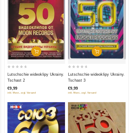
In Den Warenkorb
In Den Warenkorb
0
0
Lutschschie wideoklipy Ukrainy.
Lutschschie wideoklipy Ukrainy.
out
out
Tschast 2
Tschast 3
of
of
€9,99
€9,99
5
5
inkl. Mwst., zzgl. Versand
inkl. Mwst., zzgl. Versand