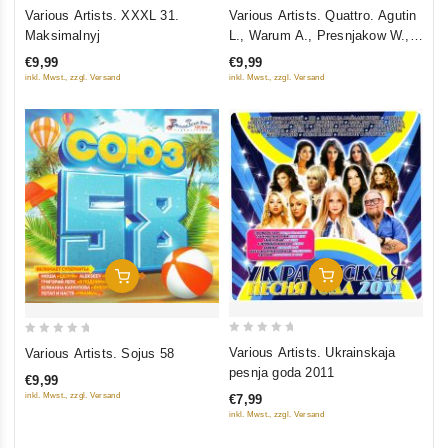
0
0
Various Artists. XXXL 31.
Various Artists. Quattro. Agutin
out
out
Maksimalnyj
L., Warum A., Presnjakow W.,
of
of
Podolskaja N. (mp3)
€9,99
€9,99
5
5
inkl. Mwst., zzgl. Versand
inkl. Mwst., zzgl. Versand
In Den Warenkorb
In Den Warenkorb
0
0
Various Artists. Ukrainskaja
Various Artists. Sojus 58
out
out
pesnja goda 2011
€9,99
of
of
inkl. Mwst., zzgl. Versand
€7,99
5
5
inkl. Mwst., zzgl. Versand