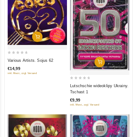
In Den Warenkorb
0
Various Artists. Sojus 62
In Den Warenkorb
out
€14,99
of
inkl. Mwst., zzgl. Versand
5
0
Lutschschie wideoklipy Ukrainy.
out
Tschast 1
of
€9,99
5
inkl. Mwst., zzgl. Versand