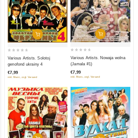
In Den Warenkorb
In Den Warenkorb
0
0
Various Artists. Nowaja wolna
Various Artists. Solotoj
out
out
(Jamala #1)
genofond ukrainy 4
of
of
€7,99
€7,99
5
5
inkl. Mwst., zzgl. Versand
inkl. Mwst., zzgl. Versand