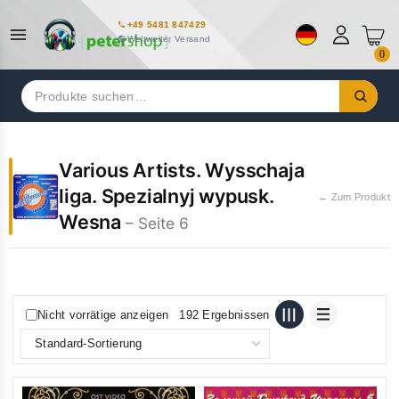
+49 5481 847429
Weltweiter Versand
0
Suchen
nach:
Various Artists. Wysschaja
liga. Spezialnyj wypusk.
← Zum Produkt
Wesna
– Seite 6
Nicht vorrätige anzeigen
192 Ergebnissen