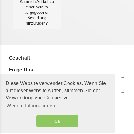
Kann ich Artikel zu
einer bereits
aufgegebenen
Bestellung
hinzufügen?
Geschäft
Folge Uns
Zu Ihren Diensten
Diese Website verwendet Cookies. Wenn Sie
Zu Ihrer Information
auf dieser Website surfen, stimmen Sie der
Zusätzlich
Verwendung von Cookies zu.
Weitere Informationen
© 2002 - 2026
"Petershop GmbH"
|
Ok
Alle Preise inkl. MwSt. und zzgl.
Versandkosten
GeToTickets.com
| build#3.12.37