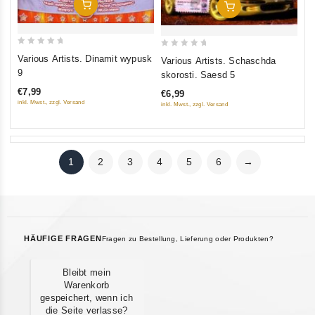
In Den Warenkorb
In Den Warenkorb
0
0
Various Artists. Dinamit wypusk
Various Artists. Schaschda
out
out
9
skorosti. Saesd 5
of
of
€7,99
€6,99
5
5
inkl. Mwst., zzgl. Versand
inkl. Mwst., zzgl. Versand
1
2
3
4
5
6
→
HÄUFIGE FRAGEN
Fragen zu Bestellung, Lieferung oder Produkten?
Bleibt mein
Warenkorb
gespeichert, wenn ich
die Seite verlasse?