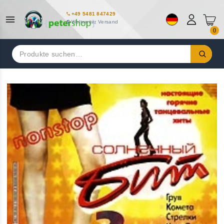
+49 5481 847429
Weltweiter Versand
0
Suchen
nach: