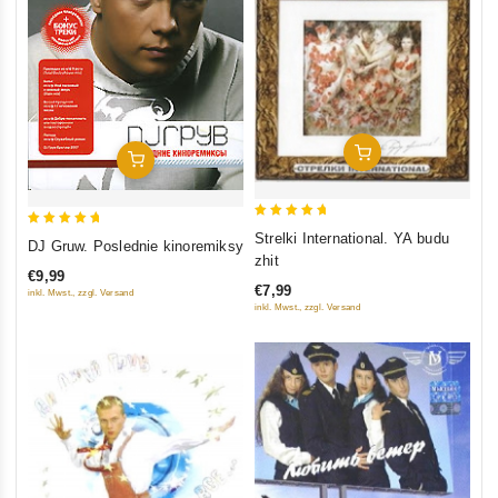
In Den Warenkorb
In Den Warenkorb
5
5
Strelki International. YA budu
DJ Gruw. Poslednie kinoremiksy
out of 5
out of 5
zhit
€9,99
€7,99
inkl. Mwst., zzgl. Versand
inkl. Mwst., zzgl. Versand