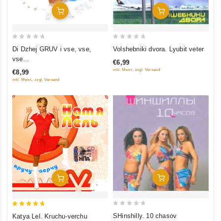
In Den Warenkorb
In Den Warenkorb
0
0
Di Dzhej GRUV i vse, vse,
Volshebniki dvora. Lyubit veter
out
out
vse...
€6,99
of
of
inkl. Mwst., zzgl. Versand
€8,99
5
5
inkl. Mwst., zzgl. Versand
In Den Warenkorb
In Den Warenkorb
0
5
SHinshilly. 10 chasov
Katya Lel. Kruchu-verchu