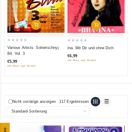
€5
inkl
In Den Warenkorb
In Den Warenkorb
0
0
Various Artists. Solnetschnyj
Ina. Mit Dir und ohne Dich
out
out
Bit. Vol. 3
€6,99
of
of
inkl. Mwst., zzgl. Versand
€5,99
5
5
inkl. Mwst., zzgl. Versand
Nicht vorrätige anzeigen
117 Ergebnissen