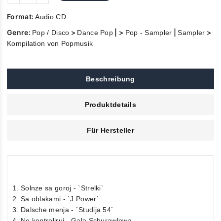
Format:
Audio CD
Genre:
>
| >
|
>
Pop / Disco
Dance Pop
Pop - Sampler
Sampler
Kompilation von Popmusik
Beschreibung
Produktdetails
Für Hersteller
1. Solnze sa goroj - `Strelki`
2. Sa oblakami - `J Power`
3. Dalsche menja - `Studija 54`
4. Ne kontroliruj - Gala Schurawlewa