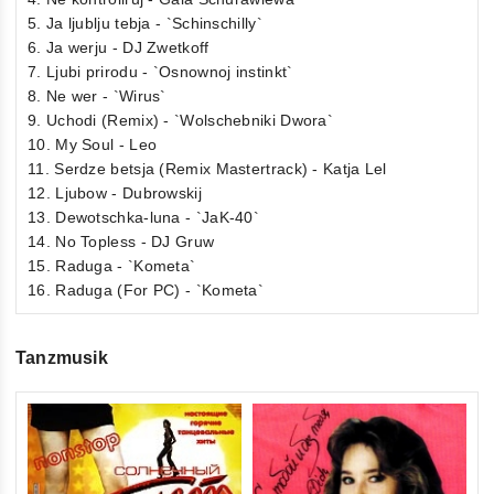
5. Ja ljublju tebja - `Schinschilly`
6. Ja werju - DJ Zwetkoff
7. Ljubi prirodu - `Osnownoj instinkt`
8. Ne wer - `Wirus`
9. Uchodi (Remix) - `Wolschebniki Dwora`
10. My Soul - Leo
11. Serdze betsja (Remix Mastertrack) - Katja Lel
12. Ljubow - Dubrowskij
13. Dewotschka-luna - `JaK-40`
14. No Topless - DJ Gruw
15. Raduga - `Kometa`
16. Raduga (For PC) - `Kometa`
Tanzmusik
5
Va
ou
No