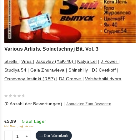
Various Artists. Solnetschnyj Bit. Vol. 3
Strelki
|
Virus
|
Jakovlev (YaK-40)
|
Katya Lel
|
J Power
|
Studiya 54
|
Gala Zhuravleva
|
Shinshilly
|
DJ Cvetkoff
|
Osnovnoy Instinkt (REP)
|
DJ Groove
|
Volshebniki dvora
0
(
0
Anzahl der Bewertungen)
|
Anmelden Zum Bewerten
out
of
5
€5,99
5 auf Lager
inkl. Mwst., zzgl. Versand
In Den Warenkorb