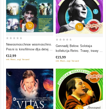
In Den Warenkorb
In Den Warenkorb
0
0
Newosmoschnoe wosmoschno.
Gennadij Below. Solotaja
out
out
Pesni is kinofilmow dlja detej na
kollekzija Retro. Trawy, trawy (2
of
of
stichi Jurija Entina
CD)
€12,99
€15,99
5
5
inkl. Mwst., zzgl. Versand
inkl. Mwst., zzgl. Versand
In Den Warenkorb