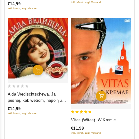
inkl. Mwst., zzgl. Versand
€14,99
inkl. Mwst., zzgl. Versand
In Den Warenkorb
0
Aida Wedischtschewa. Ja
In Den Warenkorb
out
pesnej, kak wetrom, napolnju
of
stranu. Solotaja kollekzija retro
€14,99
5
inkl. Mwst., zzgl. Versand
5
Vitas (Witas). W Kremle
out of 5
€11,99
inkl. Mwst., zzgl. Versand