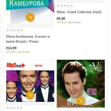
0
Witas. Grand Collection (mp3)
out
In Den Warenkorb
€9,99
of
inkl. Mwst., zzgl. Versand
5
0
Elena Kamburowa. Konzert w
out
teatre Musyki i Poesii
of
€14,99
5
inkl. Mwst., zzgl. Versand
In Den Warenkorb
In Den Warenkorb