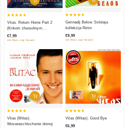
In Den Warenkorb
5
5
Gennadij Below. Solotaja
Vitas. Return Home Part 2
out of 5
out of 5
kollekzija Retro
(Krikom zhuravlinym.
Vozvraschenie domoj 2)
€9,99
€7,99
inkl. Mwst., zzgl. Versand
inkl. Mwst., zzgl. Versand
In Den Warenkorb
In Den Warenkorb
5
5
Vitas (Witas).
Vitas (Witas). Good Bye
out of 5
out of 5
Woswraschtschenie domoj
€6,99