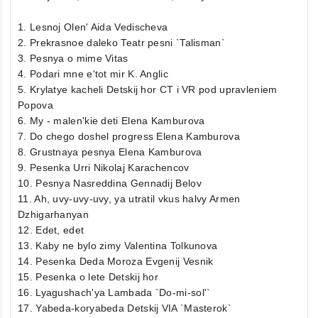
1. Lesnoj Olen' Aida Vedischeva
2. Prekrasnoe daleko Teatr pesni `Talisman`
3. Pesnya o mime Vitas
4. Podari mne e'tot mir K. Anglic
5. Krylatye kacheli Detskij hor CT i VR pod upravleniem
Popova
6. My - malen'kie deti Elena Kamburova
7. Do chego doshel progress Elena Kamburova
8. Grustnaya pesnya Elena Kamburova
9. Pesenka Urri Nikolaj Karachencov
10. Pesnya Nasreddina Gennadij Belov
11. Ah, uvy-uvy-uvy, ya utratil vkus halvy Armen
Dzhigarhanyan
12. Edet, edet
13. Kaby ne bylo zimy Valentina Tolkunova
14. Pesenka Deda Moroza Evgenij Vesnik
15. Pesenka o lete Detskij hor
16. Lyagushach'ya Lambada `Do-mi-sol'`
17. Yabeda-koryabeda Detskij VIA `Masterok`