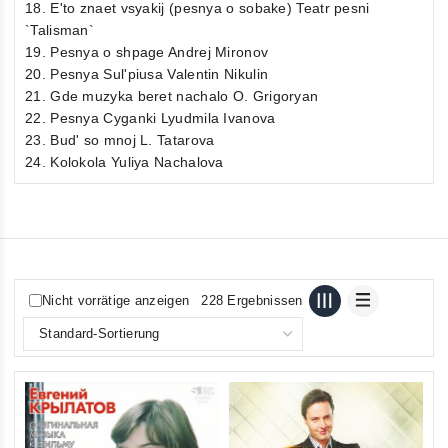
18. E'to znaet vsyakij (pesnya o sobake) Teatr pesni
`Talisman`
19. Pesnya o shpage Andrej Mironov
20. Pesnya Sul'piusa Valentin Nikulin
21. Gde muzyka beret nachalo O. Grigoryan
22. Pesnya Cyganki Lyudmila Ivanova
23. Bud' so mnoj L. Tatarova
24. Kolokola Yuliya Nachalova
Nicht vorrätige anzeigen
228 Ergebnissen