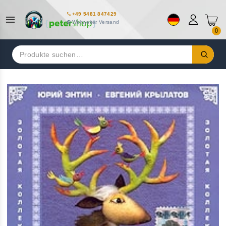
+49 5481 847429
Weltweiter Versand
0
Suchen
nach: