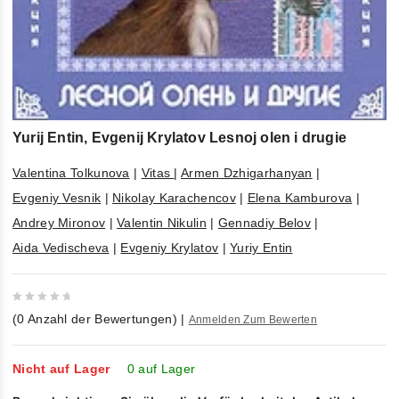
Yurij Entin, Evgenij Krylatov Lesnoj olen i drugie
Valentina Tolkunova
|
Vitas
|
Armen Dzhigarhanyan
|
Evgeniy Vesnik
|
Nikolay Karachencov
|
Elena Kamburova
|
Andrey Mironov
|
Valentin Nikulin
|
Gennadiy Belov
|
Aida Vedischeva
|
Evgeniy Krylatov
|
Yuriy Entin
0
(
0
Anzahl der Bewertungen)
|
Anmelden Zum Bewerten
out
of
5
Nicht auf Lager
0 auf Lager