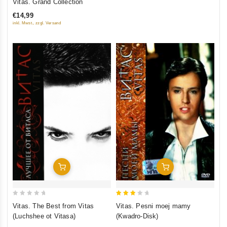
Vitas. Grand Collection
out of 5
€14,99
inkl. Mwst., zzgl. Versand
In Den Warenkorb
In Den Warenkorb
0
3
Vitas. The Best from Vitas
Vitas. Pesni moej mamy
out
out
(Luchshee ot Vitasa)
(Kwadro-Disk)
of
of 5