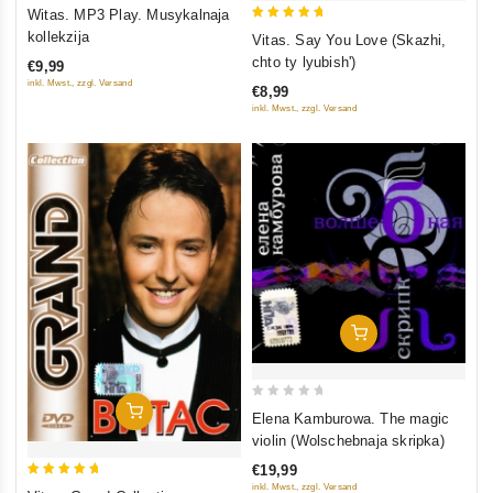
0
Witas. MP3 Play. Musykalnaja
out
5
kollekzija
Vitas. Say You Love (Skazhi,
of
out of 5
chto ty lyubish')
€9,99
5
inkl. Mwst., zzgl. Versand
€8,99
inkl. Mwst., zzgl. Versand
In Den Warenkorb
0
In Den Warenkorb
Elena Kamburowa. The magic
out
violin (Wolschebnaja skripka)
of
€19,99
5
5
inkl. Mwst., zzgl. Versand