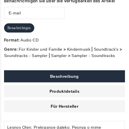
Benachrichtigen Sie über die Verfügbarkeit des Artikel
Benachrichtigen
Format:
Audio CD
Genre:
>
|
>
Für Kinder und Familie
Kindermusik
Soundtrack's
|
>
Soundtracks - Sampler
Sampler
Sampler - Soundtracks
Beschreibung
Produktdetails
Für Hersteller
Lesnoy Olen; Prekrasnoe daleko; Pesnya o mime