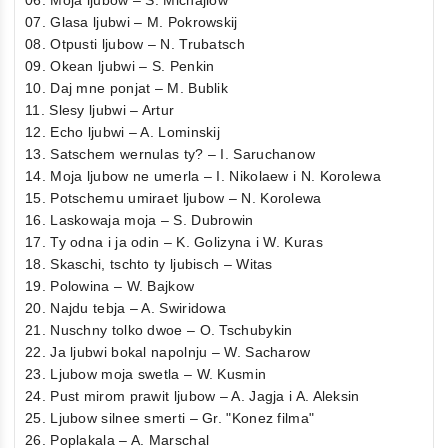
06. Moja ljubow – S. Michajlow
07. Glasa ljubwi – M. Pokrowskij
08. Otpusti ljubow – N. Trubatsch
09. Okean ljubwi – S. Penkin
10. Daj mne ponjat – M. Bublik
11. Slesy ljubwi – Artur
12. Echo ljubwi – A. Lominskij
13. Satschem wernulas ty? – I. Saruchanow
14. Moja ljubow ne umerla – I. Nikolaew i N. Korolewa
15. Potschemu umiraet ljubow – N. Korolewa
16. Laskowaja moja – S. Dubrowin
17. Ty odna i ja odin – K. Golizyna i W. Kuras
18. Skaschi, tschto ty ljubisch – Witas
19. Polowina – W. Bajkow
20. Najdu tebja – A. Swiridowa
21. Nuschny tolko dwoe – O. Tschubykin
22. Ja ljubwi bokal napolnju – W. Sacharow
23. Ljubow moja swetla – W. Kusmin
24. Pust mirom prawit ljubow – A. Jagja i A. Aleksin
25. Ljubow silnee smerti – Gr. "Konez filma"
26. Poplakala – A. Marschal