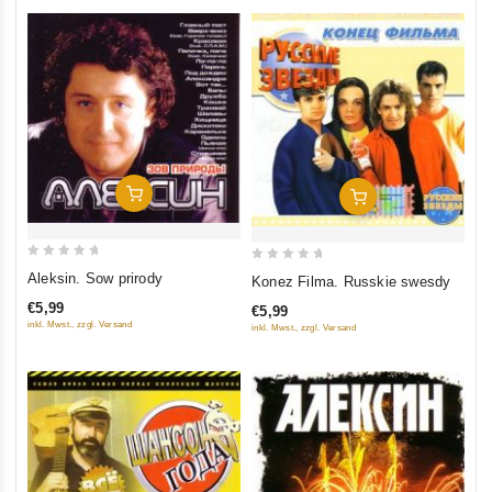
In Den Warenkorb
In Den Warenkorb
0
0
Aleksin. Sow prirody
Konez Filma. Russkie swesdy
out
out
€5,99
€5,99
of
of
inkl. Mwst., zzgl. Versand
inkl. Mwst., zzgl. Versand
5
5