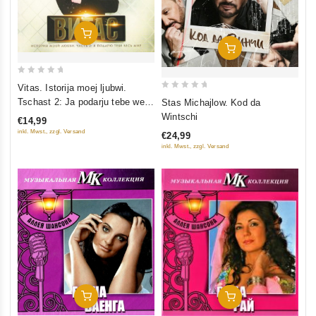
In Den Warenkorb
In Den Warenkorb
0
Vitas. Istorija moej ljubwi.
0
out
Tschast 2: Ja podarju tebe wes
Stas Michajlow. Kod da
out
of
mir
Wintschi
€14,99
of
5
inkl. Mwst., zzgl. Versand
€24,99
5
inkl. Mwst., zzgl. Versand
In Den Warenkorb
In Den Warenkorb