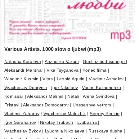
Various Artists. 1000 slow o ljubwi (mp3)
Natasha Koroleva
|
Anzhelika Varum
|
Gosti iz buduschego
|
Aleksandr Marshal
|
Vika Tsyganova
|
Konec filma
|
Wladimir Kusmin
|
Vitas
|
Leonid Agutin
|
Vladimir Asmolov
|
Vyacheslav Dobrynin
|
Igor Nikolaev
|
Vadim Kazachenko
|
Komissar
|
Aleksandr Malinin
|
Natali
|
Alena Sviridova
|
Fristayl
|
Aleksandr Domogarov
|
Unesennye vetrom
|
Vladimir Zaharov
|
Vyacheslav Malezhik
|
Sergey Penkin
|
Igor Saruhanov
|
Nikolay Trubach
|
Lyubasha
|
Vyacheslav Bykov
|
Lyudmila Nikolaeva
|
Russkaya dusha
|