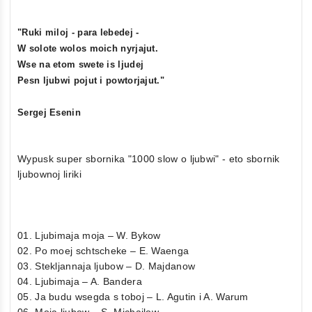
"Ruki miloj - para lebedej -
W solote wolos moich nyrjajut.
Wse na etom swete is ljudej
Pesn ljubwi pojut i powtorjajut."
Sergej Esenin
Wypusk super sbornika "1000 slow o ljubwi" - eto sbornik
ljubownoj liriki
01. Ljubimaja moja – W. Bykow
02. Po moej schtscheke – E. Waenga
03. Stekljannaja ljubow – D. Majdanow
04. Ljubimaja – A. Bandera
05. Ja budu wsegda s toboj – L. Agutin i A. Warum