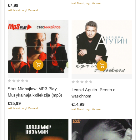
5
of
inkl. Mwst., zzgl. Versand
€7,99
5
inkl. Mwst., zzgl. Versand
In Den Warenkorb
In Den Warenkorb
0
0
Stas Michajlow. MP3 Play.
Leonid Agutin. Prosto o
out
out
Musykalnaja kollekzija (mp3)
waschnom
of
of
€15,99
€14,99
5
5
inkl. Mwst., zzgl. Versand
inkl. Mwst., zzgl. Versand