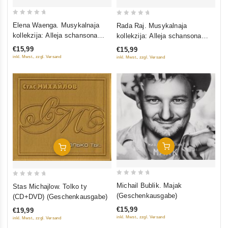
0
0
Elena Waenga. Musykalnaja
Rada Raj. Musykalnaja
out
out
kollekzija: Alleja schansona
kollekzija: Alleja schansona
of
of
(DigiBook) (Geschenkausgabe)
(DigiBook) (Geschenkausgabe)
€15,99
€15,99
5
5
inkl. Mwst., zzgl. Versand
inkl. Mwst., zzgl. Versand
In Den Warenkorb
In Den Warenkorb
0
0
Michail Bublik. Majak
Stas Michajlow. Tolko ty
out
out
(Geschenkausgabe)
(CD+DVD) (Geschenkausgabe)
of
of
€15,99
€19,99
5
5
inkl. Mwst., zzgl. Versand
inkl. Mwst., zzgl. Versand