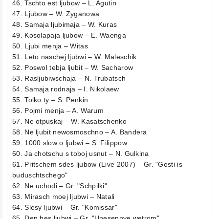
46. Tschto est ljubow – L. Agutin
47. Ljubow – W. Zyganowa
48. Samaja ljubimaja – W. Kuras
49. Kosolapaja ljubow – E. Waenga
50. Ljubi menja – Witas
51. Leto naschej ljubwi – W. Maleschik
52. Poswol tebja ljubit – W. Sacharow
53. Rasljubiwschaja – N. Trubatsch
54. Samaja rodnaja – I. Nikolaew
55. Tolko ty – S. Penkin
56. Pojmi menja – A. Warum
57. Ne otpuskaj – W. Kasatschenko
58. Ne ljubit newosmoschno – A. Bandera
59. 1000 slow o ljubwi – S. Filippow
60. Ja chotschu s toboj usnut – N. Gulkina
61. Pritschem sdes ljubow (Live 2007) – Gr. "Gosti is
buduschtschego"
62. Ne uchodi – Gr. "Schpilki"
63. Mirasch moej ljubwi – Natali
64. Slesy ljubwi – Gr. "Komissar"
65. Den bes ljubwi – Gr. "Unesennye wetrom"