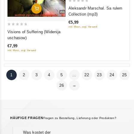
0
Aleksandr Marschal. Sa rulem
In Den Warenkorb
out
Collection (mp3)
of
€5,99
5
inkl. Mwst., zzgl. Versand
0
Visions of Suffering (Widenija
out
uschasow)
of
€7,99
5
inkl. Mwst., zzgl. Versand
1
2
3
4
5
…
22
23
24
25
26
→
HÄUFIGE FRAGEN
Fragen zu Bestellung, Lieferung oder Produkten?
Was kostet der