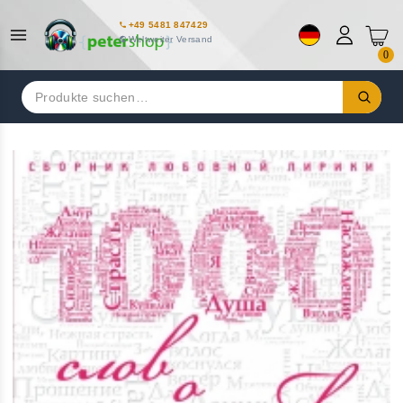
+49 5481 847429
Weltweiter Versand
0
Suchen
nach: