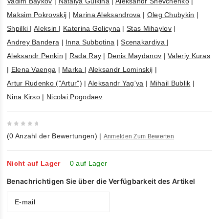
Vadim Baykov
|
Natalya Gulkina
|
Aleksandr Shevchenko
|
Maksim Pokrovskij
|
Marina Aleksandrova
|
Oleg Chubykin
|
Shpilki
|
Aleksin
|
Katerina Golicyna
|
Stas Mihaylov
|
Andrey Bandera
|
Inna Subbotina
|
Scenakardiya
|
Aleksandr Penkin
|
Rada Ray
|
Denis Maydanov
|
Valeriy Kuras
|
Elena Vaenga
|
Marka
|
Aleksandr Lominskij
|
Artur Rudenko ("Artur")
|
Aleksandr Yag'ya
|
Mihail Bublik
|
Nina Kirso
|
Nicolai Pogodaev
0
(
0
Anzahl der Bewertungen)
|
Anmelden Zum Bewerten
out
of
5
Nicht auf Lager
0 auf Lager
Benachrichtigen Sie über die Verfügbarkeit des Artikel