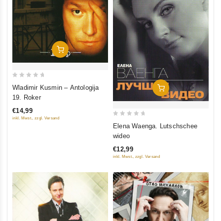
In Den Warenkorb
0
Wladimir Kusmin – Antologija
In Den Warenkorb
out
19. Roker
of
€14,99
5
inkl. Mwst., zzgl. Versand
0
Elena Waenga. Lutschschee
out
wideo
of
€12,99
5
inkl. Mwst., zzgl. Versand