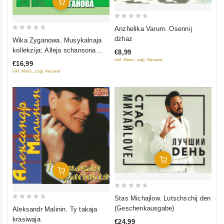
In Den Warenkorb
0
Anzhelika Varum. Osennij
out
0
dzhaz
Wika Zyganowa. Musykalnaja
of
out
kollekzija: Alleja schansona
€8,99
5
of
(DigiBook) (Podarotschnoe
inkl. Mwst., zzgl. Versand
€16,99
5
isdanie)
inkl. Mwst., zzgl. Versand
In Den Warenkorb
In Den Warenkorb
0
Stas Michajlow. Lutschschij den
out
0
(Geschenkausgabe)
Aleksandr Malinin. Ty takaja
of
out
krasiwaja
€24,99