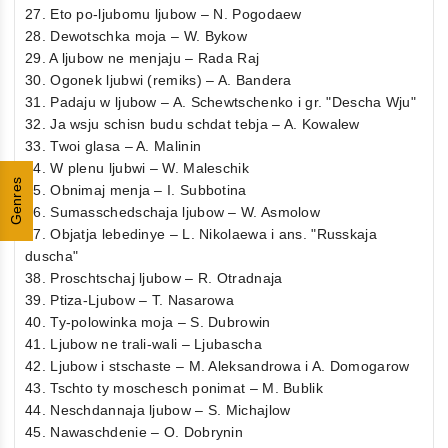
27. Eto po-ljubomu ljubow – N. Pogodaew
28. Dewotschka moja – W. Bykow
29. A ljubow ne menjaju – Rada Raj
30. Ogonek ljubwi (remiks) – A. Bandera
31. Padaju w ljubow – A. Schewtschenko i gr. "Descha Wju"
32. Ja wsju schisn budu schdat tebja – A. Kowalew
33. Twoi glasa – A. Malinin
34. W plenu ljubwi – W. Maleschik
Genres
35. Obnimaj menja – I. Subbotina
36. Sumasschedschaja ljubow – W. Asmolow
37. Objatja lebedinye – L. Nikolaewa i ans. "Russkaja
duscha"
38. Proschtschaj ljubow – R. Otradnaja
39. Ptiza-Ljubow – T. Nasarowa
40. Ty-polowinka moja – S. Dubrowin
41. Ljubow ne trali-wali – Ljubascha
42. Ljubow i stschaste – M. Aleksandrowa i A. Domogarow
43. Tschto ty moschesch ponimat – M. Bublik
44. Neschdannaja ljubow – S. Michajlow
45. Nawaschdenie – O. Dobrynin