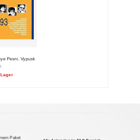
Pesni. Vypusk
.
 Lager
 mein Paket