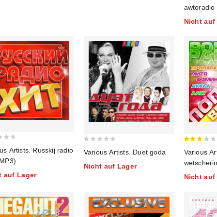
out
awtoradio
of
Nicht auf
5
0
3
us Artists. Russkij radio
Various Artists. Duet goda
Various Ar
out
out
(MP3)
wetscheri
Nicht auf Lager
of
of 5
t auf Lager
Nicht auf
5