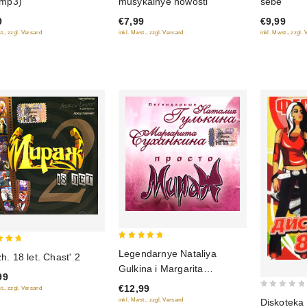
(mp3)
musykalnye nowosti
sebe
of
of
9
€7,99
€9,99
5
5
t., zzgl. Versand
inkl. Mwst., zzgl. Versand
inkl. Mwst., zzgl.
5
Legendarnye Nataliya
h. 18 let. Chast' 2
out of 5
of 5
Gulkina i Margarita
99
Suhankina. Prosto Mirazh
€12,99
t., zzgl. Versand
0
Diskoteka 
inkl. Mwst., zzgl. Versand