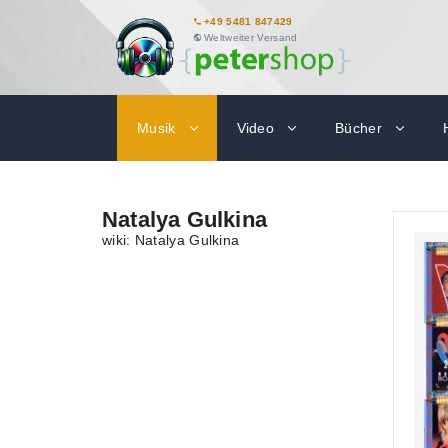
+49 5481 847429
Weltweiter Versand
Musik
Video
Bücher
Natalya Gulkina
wiki: Natalya Gulkina