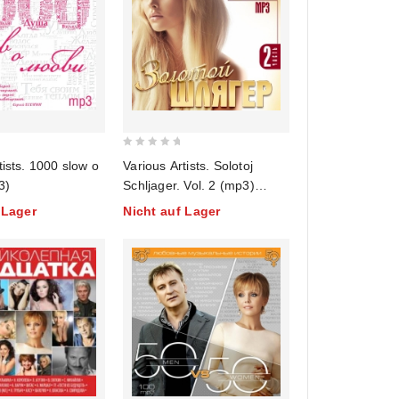
0
tists. 1000 slow o
Various Artists. Solotoj
out
3)
Schljager. Vol. 2 (mp3)
of
(Ljubimye Pesni Naschego
 Lager
Nicht auf Lager
5
Wremeni)