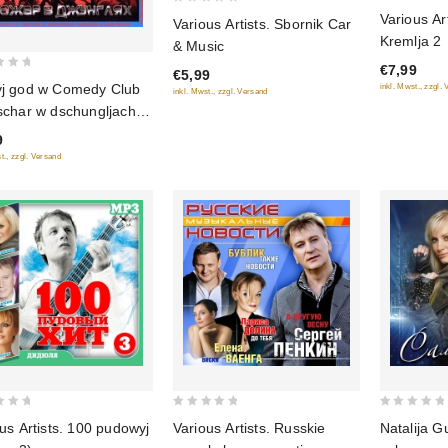
0
0
Various Ar
Various Artists. Sbornik Car
out
out
Kremlja 2
& Music
of
of
€7,99
5
€5,99
5
j god w Comedy Club
inkl. Mwst., zzgl.
inkl. Mwst., zzgl. Versand
schar w dschungljach +
diskoteka Nowaja wolna
9
t., zzgl. Versand
0
0
us Artists. 100 pudowyj
Various Artists. Russkie
Natalija G
out
out