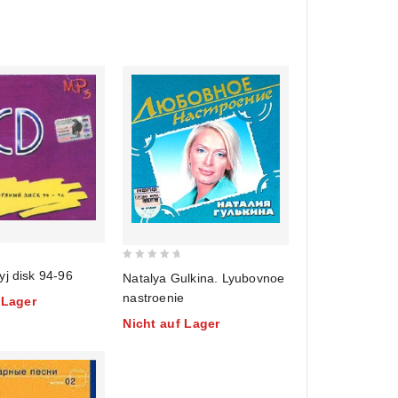
0
j disk 94-96
Natalya Gulkina. Lyubovnoe
out
nastroenie
 Lager
of
Nicht auf Lager
5