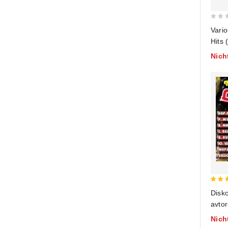
0
Vario
out
Hits 
of
Nich
5
5
Disko
out 
avtor
Nich