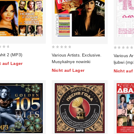
0
0
hit 2 (MP3)
Various Artists. Exclusive.
Various Ar
out
out
Musykalnye nowinki
ljubwi (mp
t auf Lager
of
of
Nicht auf Lager
Nicht auf
5
5