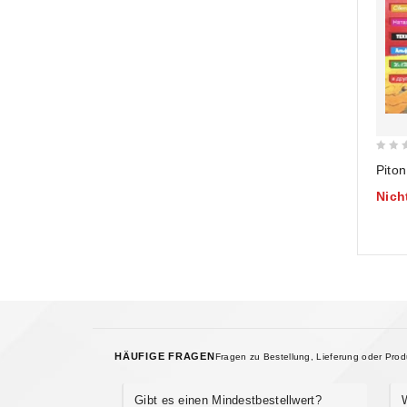
0
out
Nich
of
5
HÄUFIGE FRAGEN
Fragen zu Bestellung, Lieferung oder Pro
Gibt es einen Mindestbestellwert?