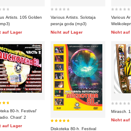
0
0
us Artists. 105 Golden
Various Artists. Solotaja
Various Art
out
out
(mp3)
pesnja goda (mp3)
Welikolep
of
of
t auf Lager
Nicht auf Lager
Nicht auf
5
5
0
teka 80-h. Festival'
Mirasch. 1
of 5
out
adio. Chast' 2
Nicht auf
of
t auf Lager
5
5
Diskoteka 80-h. Festival