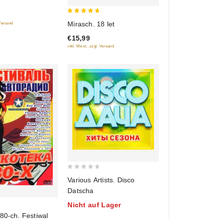
5
Mirasch. 18 let
 Versand
out of 5
€15,99
inkl. Mwst., zzgl. Versand
0
Various Artists. Disco
out
Datscha
of
Nicht auf Lager
5
80-ch. Festiwal