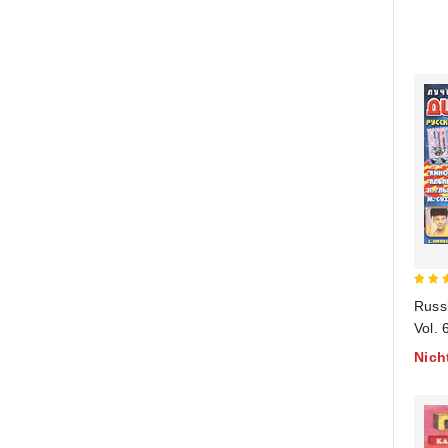
5
Russ
out 
Vol. 
Nich