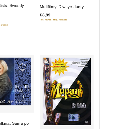
0
tists. Swesdy
Multfilmy. Diwnye duety
out
€8,99
of
inkl. Mwst., zzgl. Versand
5
 Versand
ulkina. Sama po