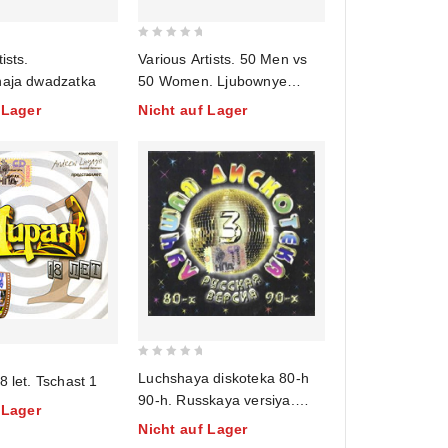
0
ists.
Various Artists. 50 Men vs
out
naja dwadzatka
50 Women. Ljubownye
of
musykalnye istorii (mp3)
 Lager
Nicht auf Lager
5
0
Luchshaya diskoteka 80-h
8 let. Tschast 1
out
90-h. Russkaya versiya.
 Lager
of
CHast 3
Nicht auf Lager
5