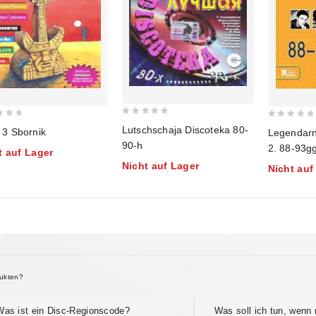
0
0
Lutschschaja Discoteka 80-
Piton 3 Sbornik
Legendarnye 
out
out
90-h
2. 88-93gg
t auf Lager
of
of
Nicht auf Lager
5
Nicht auf
5
dukten?
Was ist ein Disc-Regionscode?
Was soll ich tun, wenn