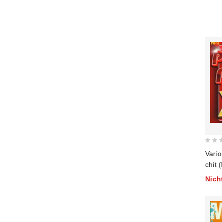
0
Vario
out
chit 
of
Nich
5