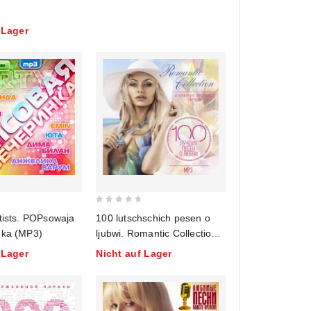
 Lager
0
tists. POPsowaja
100 lutschschich pesen o
out
nka (MP3)
ljubwi. Romantic Collection
of
(mp3)
 Lager
Nicht auf Lager
5