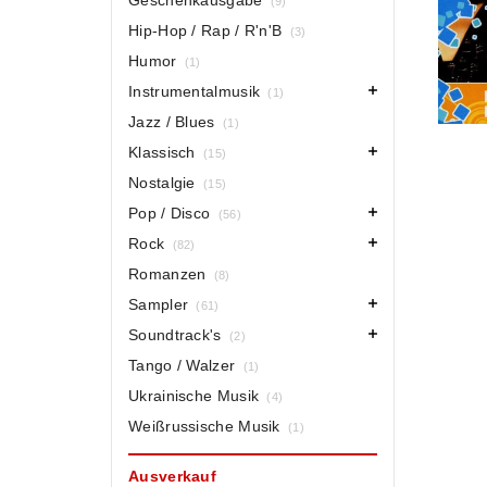
Geschenkausgabe
(9)
Hip-Hop / Rap / R'n'B
(3)
Humor
(1)
Instrumentalmusik
(1)
Jazz / Blues
(1)
Klassisch
(15)
Nostalgie
(15)
Pop / Disco
(56)
Rock
(82)
Romanzen
(8)
Sampler
(61)
Soundtrack's
(2)
Tango / Walzer
(1)
Ukrainische Musik
(4)
Weißrussische Musik
(1)
Ausverkauf