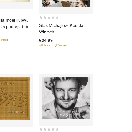
rija moej ljubwi.
0
Stas Michajlow. Kod da
 Ja podarju tebe
out
Wintschi
of
€24,99
 Versand
5
inkl. Mwst., zzgl. Versand