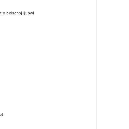
o bolschoj ljubwi
p)