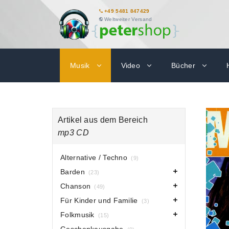
+49 5481 847429
Weltweiter Versand
Musik
Video
Bücher
Artikel aus dem Bereich
mp3 CD
Alternative / Techno
(9)
Barden
(23)
Chanson
(49)
Für Kinder und Familie
(3)
Folkmusik
(15)