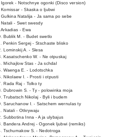
 Igorek - Notschnye ogonki (Disco version)
 Komissar - Skaska o ljubwi
 Gulkina Natalija - Ja sama po sebe
 Natali - Swet swesdy
 Arkadias - Ewa
. Bublik M. - Budet swetlo
. Penkin Sergej - Stschaste blisko
. Lominskij A. - Slesa
. Kasatschenko W. - Ne otpuskaj
. Michajlow Stas - Ja schdal
5. Waenga E. - Lodotschka
. Nikolaew I. - Prosti i otpusti
. Rada Raj - Tolko ty
. Dubrowin S. - Ty - polowinka moja
. Trubatsch Nikolaj - Byli i budem
. Saruchanow I. - Satschem wernulas ty
. Natali - Otkrywaju
. Subbotina Inna - A ja ulybajus
. Bandera Andrej - Ogonek ljubwi (remiks)
4. Tschumakow S. - Nedotroga