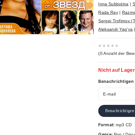
Inna Subbotina
|
S
Rada Ray
|
Razme
Sergei Trofimov (T
Aleksandr Yag'ya
0
(
0
Anzahl der Bew
out
of
Nicht auf Lager
5
Benachrichtigen S
Benachrichtigen
Format:
mp3 CD
Genre:
Pop / Disc