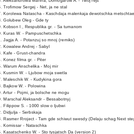
5. Aleksandrowa Marina, Domogarow A. - Twoj rejs
. Trofimow Sergej - Net, ja ne stal
. Korolewa Natascha - Kaschdaja malenkaja dewotschka metschtaet 
8. Golubew Oleg - Gde ty
. Kobson I., Respublika gr. - Sa tumanom
0. Kuras W. - Pampuschetschka
. Jagja A. - Potanzuj so mnoj (remiks)
. Kowalew Andrej - Sabyl
. Kafe - Grust-chandra
. Konez filma gr. - Piter
. Warum Anschelika - Moj mir
6. Kusmin W. - Ljubow moja swetla
. Maleschik W. - Kudykina gora
. Bajkow W. - Polowina
. Artur - Pojmi, ja bolsche ne mogu
. Marschal Aleksandr - Bessabotnyj
. Filippow S. - 1000 slow o ljubwi
. Didjulja - Serbskaja
. Rasmer Rroject - Tam gde schiwut swesdy (Delaju schag Next ste
4. Komissar - Nataschka
. Kasatschenko W. - Sto tysjatsch Da (version 2)