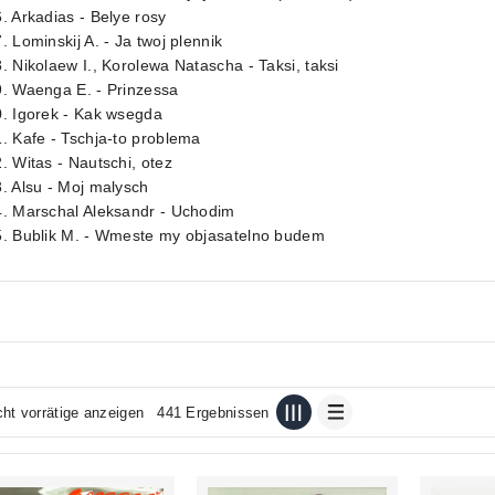
. Arkadias - Belye rosy
. Lominskij A. - Ja twoj plennik
. Nikolaew I., Korolewa Natascha - Taksi, taksi
9. Waenga E. - Prinzessa
. Igorek - Kak wsegda
. Kafe - Tschja-to problema
. Witas - Nautschi, otez
. Alsu - Moj malysch
4. Marschal Aleksandr - Uchodim
5. Bublik M. - Wmeste my objasatelno budem
cht vorrätige anzeigen
441 Ergebnissen