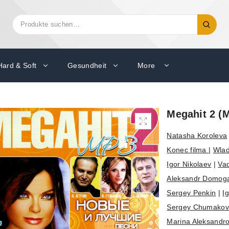
Suchen
Suche
nach:
Hard & Soft
Gesundheit
More
Megahit 2 (
Natasha Koroleva
Konec filma
|
Wlad
Igor Nikolaev
|
Va
Aleksandr Domog
Sergey Penkin
|
I
Sergey Chumakov
Marina Aleksandr