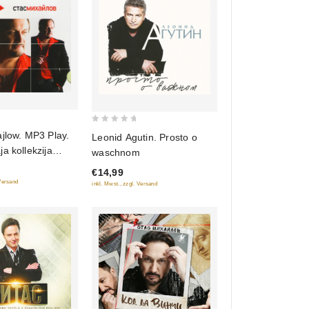
0
jlow. MP3 Play.
Leonid Agutin. Prosto o
out
a kollekzija
waschnom
of
€14,99
5
 Versand
inkl. Mwst., zzgl. Versand