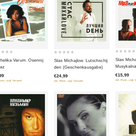
0
0
Stas Micha
helika Varum. Osennij
Stas Michajlow. Lutschschij
out
out
Musykalnaj
az
den (Geschenkausgabe)
of
of
(mp3)
€15,99
99
€24,99
5
5
inkl. Mwst., zzgl.
Mwst., zzgl. Versand
inkl. Mwst., zzgl. Versand