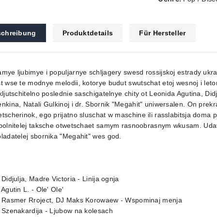
chreibung
Produktdetails
Für Hersteller
mye ljubimye i populjarnye schljagery swesd rossijskoj estrady ukr
t wse te modnye melodii, kotorye budut swutschat etoj wesnoj i let
kljutschitelno poslednie saschigatelnye chity ot Leonida Agutina, Di
nkina, Natali Gulkinoj i dr. Sbornik "Megahit" uniwersalen. On prek
tscherinok, ego prijatno sluschat w maschine ili rasslabitsja doma
spolnitelej taksche otwetschaet samym rasnoobrasnym wkusam. Uda
ladatelej sbornika "Megahit" wes god.
 Didjulja, Madre Victoria - Linija ognja
 Agutin L. - Ole' Ole'
. Rasmer Rroject, DJ Maks Korowaew - Wspominaj menja
 Szenakardija - Ljubow na kolesach