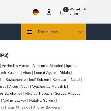
Warenkorb
0
€0,00
Ressourcen
MP3)
|
Anzhelika Varum
|
Aleksandr Marshal
|
Igorek
|
imir Kusmin
|
Vitas
|
Leonid Agutin
|
Didula
|
dim Kazachenko
|
Iosif Kobzon
|
Komissar
|
Natali
|
arov
|
Alsou (Alsu)
|
Vyacheslav Malezhik
|
gor Saruhanov
|
Nikolay Trubach
|
Sergey Filippov
|
|
Vadim Baykov
|
Natalya Gulkina
|
ova
|
Stas Mihaylov
|
Andrey Bandera
|