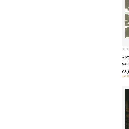
0
Anz
out
dzh
of
€8,
5
inkl. 