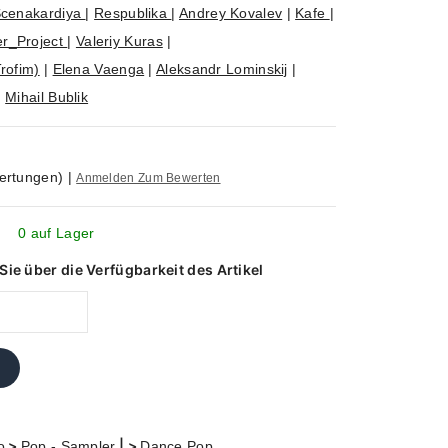
cenakardiya
|
Respublika
|
Andrey Kovalev
|
Kafe
|
r_Project
|
Valeriy Kuras
|
rofim)
|
Elena Vaenga
|
Aleksandr Lominskij
|
|
Mihail Bublik
ertungen)
|
Anmelden Zum Bewerten
0 auf Lager
ie über die Verfügbarkeit des Artikel
>
| >
o
Pop - Sampler
Dance Pop