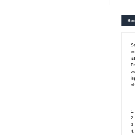
Bes
Sa
es
is
Pe
we
i
ob
1.
2.
3
4.