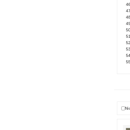
46
47
48
4
50
51
52
53
5
5
Ni