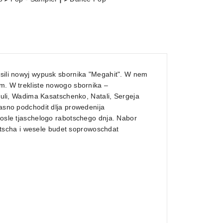
asili nowyj wypusk sbornika "Megahit". W nem
om. W trekliste nowogo sbornika –
djuli, Wadima Kasatschenko, Natali, Sergeja
rasno podchodit dlja prowedenija
 posle tjaschelogo rabotschego dnja. Nabor
tscha i wesele budet soprowoschdat