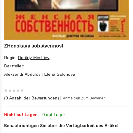
ZHenskaya sobstvennost
Regie:
Dmitriy Meshiev
Darsteller:
Aleksandr Abdulov
|
Elena Safonova
0
(
0
Anzahl der Bewertungen)
|
Anmelden Zum Bewerten
out
of
5
Nicht auf Lager
0 auf Lager
Benachrichtigen Sie über die Verfügbarkeit des Artikel