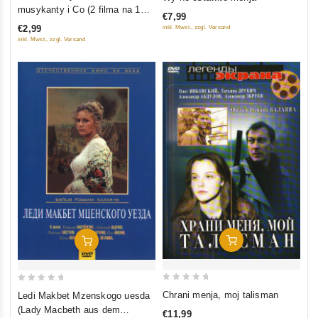
out
out
musykanty i Co (2 filma na 1
€7,99
of
of
diske)
€2,99
inkl. Mwst., zzgl. Versand
5
5
inkl. Mwst., zzgl. Versand
In Den Warenkorb
In Den Warenkorb
0
0
Chrani menja, moj talisman
Ledi Makbet Mzenskogo uesda
out
out
(Lady Macbeth aus dem
€11,99
of