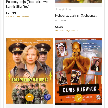
Polosatyj rejs (Rette sich wer
out of
kann!) (Blu-Ray)
5
€29,99
0
Nebesnaya zhizn (Nebesnaja
inkl. Mwst., zzgl. Versand
out
schisn)
of
€5,99
5
inkl. Mwst., zzgl. Versand
In Den Warenkorb
In Den Warenkorb