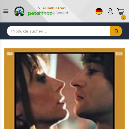
+49 5481 847429
Weltweiter Versand
0
Suchen
nach: