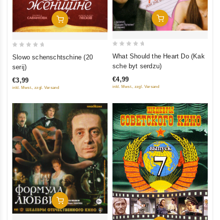
In Den Warenkorb
In Den Warenkorb
0
0
What Should the Heart Do (Kak
Slowo schenschtschine (20
out
out
sche byt serdzu)
serij)
of
of
€4,99
€3,99
5
5
inkl. Mwst., zzgl. Versand
inkl. Mwst., zzgl. Versand
In Den Warenkorb