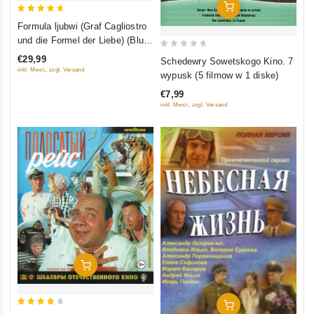
In Den Warenkorb
5
Formula ljubwi (Graf Cagliostro
out of 5
und die Formel der Liebe) (Blu-
Ray)
0
€29,99
Schedewry Sowetskogo Kino. 7
out
inkl. Mwst., zzgl. Versand
wypusk (5 filmow w 1 diske)
of
€7,99
5
inkl. Mwst., zzgl. Versand
In Den Warenkorb
In Den Warenkorb
4