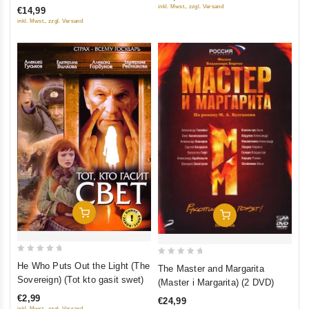
of
Landkreis Mzensk)
inkl. Mwst., zzgl. Versand
€14,99
5
5
inkl. Mwst., zzgl. Versand
In Den Warenkorb
In Den Warenkorb
0
0
He Who Puts Out the Light (The
The Master and Margarita
out
out
Sovereign) (Tot kto gasit swet)
(Master i Margarita) (2 DVD)
of
of
€2,99
€24,99
5
5
inkl. Mwst., zzgl. Versand