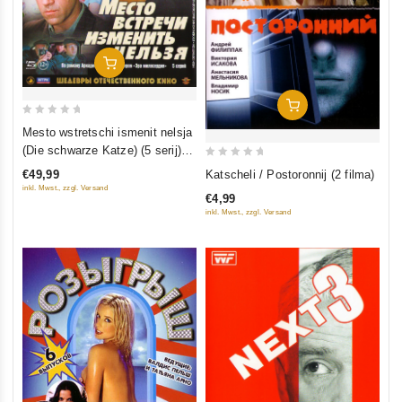
In Den Warenkorb
In Den Warenkorb
0
Mesto wstretschi ismenit nelsja
out
(Die schwarze Katze) (5 serij) (2
of
0
Blu-Ray)
€49,99
Katscheli / Postoronnij (2 filma)
5
out
inkl. Mwst., zzgl. Versand
€4,99
of
inkl. Mwst., zzgl. Versand
5