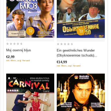
In Den Warenkorb
In Den Warenkorb
0
0
Moj osennij bljus
Ein gewöhnliches Wunder
out
out
(Obyknowennoe tschudo)
€2,99
of
of
(Krupnyj Plan)
inkl. Mwst., zzgl. Versand
€14,99
5
5
inkl. Mwst., zzgl. Versand