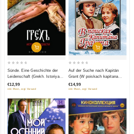
In Den Warenkorb
In Den Warenkorb
0
0
Auf der Suche nach Kapitän
Sünde. Eine Geschichte der
out
out
Grant (W poiskach kapitana
Leidenschaft (Grekh. Istoriya
of
of
Granta)
strasti) (RUSCICO)
€14,99
€12,99
5
5
inkl. Mwst., zzgl. Versand
inkl. Mwst., zzgl. Versand