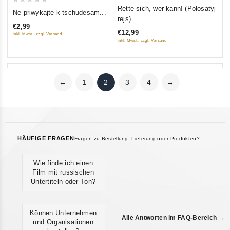
0
Rette sich, wer kann! (Polosatyj
0
Ne priwykajte k tschudesam...
out
rejs)
out
of
€2,99
of
€12,99
inkl. Mwst., zzgl. Versand
5
5
inkl. Mwst., zzgl. Versand
←
1
2
3
4
→
HÄUFIGE FRAGEN
Fragen zu Bestellung, Lieferung oder Produkten?
Wie finde ich einen
Film mit russischen
Untertiteln oder Ton?
Können Unternehmen
Alle Antworten im FAQ-Bereich →
und Organisationen