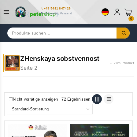
+49 5481 847429
Weltweiter Versand
0
Suchen
nach:
ZHenskaya sobstvennost
–
← Zum Produkt
Seite 2
Nicht vorrätige anzeigen
72 Ergebnissen