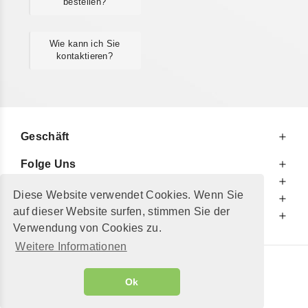
bestellen?
Wie kann ich Sie
kontaktieren?
Geschäft
Folge Uns
Zu Ihren Diensten
Diese Website verwendet Cookies. Wenn Sie
Zu Ihrer Information
auf dieser Website surfen, stimmen Sie der
Zusätzlich
Verwendung von Cookies zu.
Weitere Informationen
© 2002 - 2026
"Petershop GmbH"
|
Ok
Alle Preise inkl. MwSt. und zzgl.
Versandkosten
GeToTickets.com
| build#3.12.37