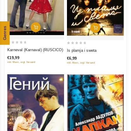
In Den Warenkorb
Genres
In Den Warenkorb
0
0
Karneval (Karnaval) (RUSCICO)
Is plamja i sweta
out
out
€19,99
€6,99
of
of
inkl. Mwst., zzgl. Versand
inkl. Mwst., zzgl. Versand
5
5