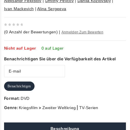
Aleksandr Feklistov
|
Dmitriy Pevcov
|
Danila Kozlovskiy
|
Ivan Mackevich
|
Alina Sergeeva
0
(
0
Anzahl der Bewertungen)
|
Anmelden Zum Bewerten
out
of
5
Nicht auf Lager
0 auf Lager
Benachrichtigen Sie über die Verfügbarkeit des Artikel
Benachrichtigen
Format:
DVD
Genre:
>
|
Kriegsfilm
Zweiter Weltkrieg
TV-Serien
Beschreibung