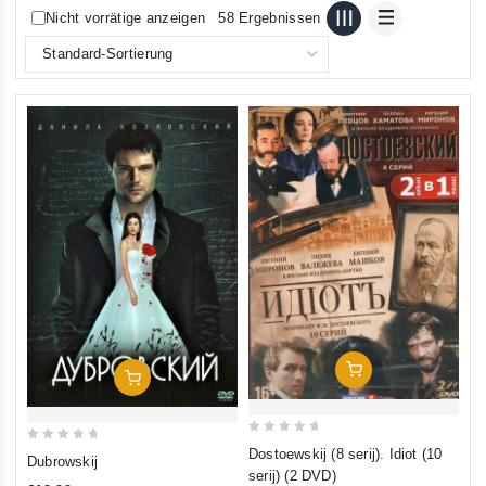
Nicht vorrätige anzeigen
58 Ergebnissen
In Den Warenkorb
In Den Warenkorb
0
0
Dostoewskij (8 serij). Idiot (10
Dubrowskij
out
serij) (2 DVD)
out