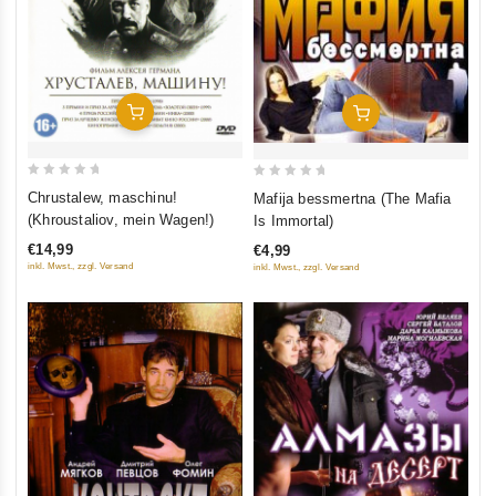
In Den Warenkorb
In Den Warenkorb
0
0
Chrustalew, maschinu!
Mafija bessmertna (The Mafia
out
out
(Khroustaliov, mein Wagen!)
Is Immortal)
of
of
€14,99
€4,99
5
5
inkl. Mwst., zzgl. Versand
inkl. Mwst., zzgl. Versand