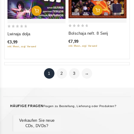
In Den Warenkorb
In Den Warenkorb
0
0
Bolschaja neft. 8 Serij
Lwinaja dolja
out
out
€7,99
€3,99
of
of
inkl. Mwst., zzgl. Versand
inkl. Mwst., zzgl. Versand
5
5
1
2
3
→
HÄUFIGE FRAGEN
Fragen zu Bestellung, Lieferung oder Produkten?
Verkaufen Sie neue
CDs, DVDs?