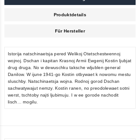
Produktdetails
Für Hersteller
Istorija natschinaetsja pered Welikoj Otetschestwennoj
wojnoj. Dschan i kapitan Krasnoj Armii Ewgenij Kostin ljubjat
drug druga. No w dewuschku taksche wljublen general
Danilow. W ijune 1941-go Kostin otbywaet k nowomu mestu
sluschby. Natschinaetsja wojna. Rodnoj gorod Dschan
sachwatywajut nemzy. Kostin ranen, no preodolewaet sotni
werst, tschtoby najti ljubimuju. I w ee gorode nachodit
lisch… mogilu.