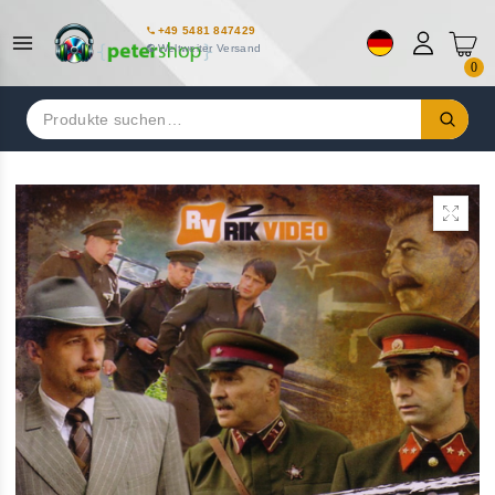
+49 5481 847429
Weltweiter Versand
0
Suchen
nach: