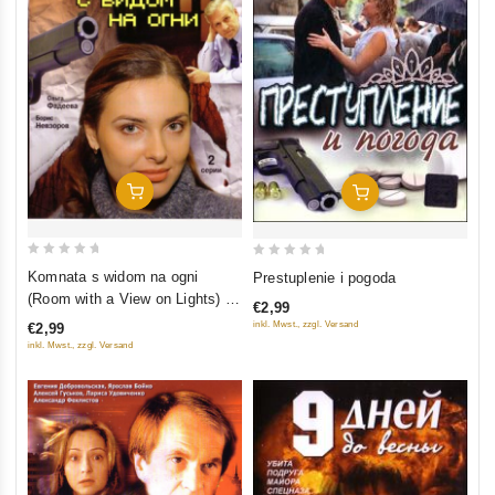
In Den Warenkorb
In Den Warenkorb
0
0
Komnata s widom na ogni
Prestuplenie i pogoda
out
out
(Room with a View on Lights) (2
€2,99
of
of
serii)
inkl. Mwst., zzgl. Versand
€2,99
5
5
inkl. Mwst., zzgl. Versand