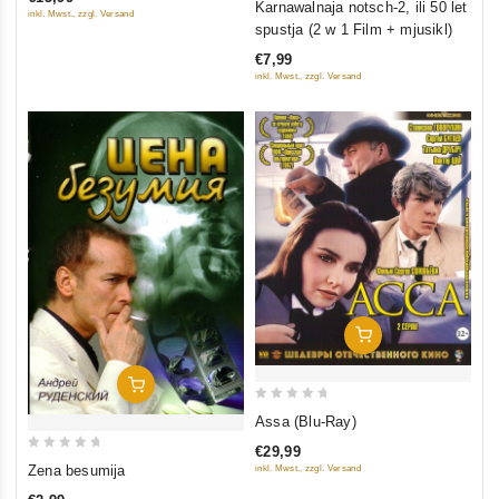
5
Karnawalnaja notsch-2, ili 50 let
inkl. Mwst., zzgl. Versand
out
spustja (2 w 1 Film + mjusikl)
of
€7,99
5
inkl. Mwst., zzgl. Versand
In Den Warenkorb
In Den Warenkorb
0
Assa (Blu-Ray)
out
€29,99
of
0
Zena besumija
inkl. Mwst., zzgl. Versand
5
out