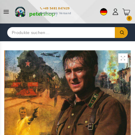
+49 5481 847429
Weltweiter Versand
0
Suchen
nach: