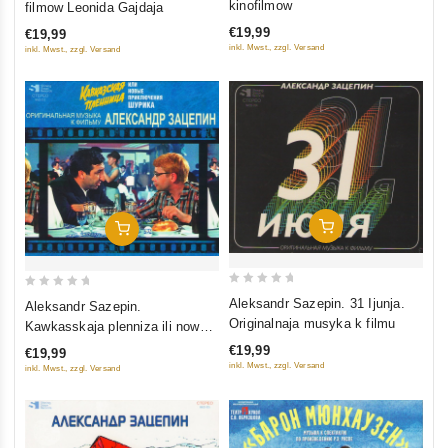
kinofilmow
filmow Leonida Gajdaja
of
of
€19,99
€19,99
5
5
inkl. Mwst., zzgl. Versand
inkl. Mwst., zzgl. Versand
In Den Warenkorb
In Den Warenkorb
0
0
Aleksandr Sazepin. 31 Ijunja.
Aleksandr Sazepin.
out
out
Originalnaja musyka k filmu
Kawkasskaja plenniza ili nowye
of
of
prikljutschenija Schurika.
€19,99
€19,99
5
5
Originalnaja musyka k filmu
inkl. Mwst., zzgl. Versand
inkl. Mwst., zzgl. Versand