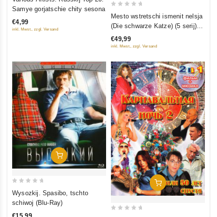
out
Samye gorjatschie chity sesona
0
of
Mesto wstretschi ismenit nelsja
€4,99
out
5
(Die schwarze Katze) (5 serij) (2
inkl. Mwst., zzgl. Versand
of
Blu-Ray)
€49,99
5
inkl. Mwst., zzgl. Versand
In Den Warenkorb
In Den Warenkorb
0
Wysozkij. Spasibo, tschto
out
schiwoj (Blu-Ray)
of
€15,99
0