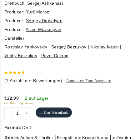
Drehbuch:
Sergej Ashkenazi
Producer:
Yurij Moroz
Producer:
Sergey Danielyan
Producer:
Aram Movsesyan
Darsteller:
Rostislav Yankovskiy
|
Sergey Bezrukov
|
Nikolay Ivasiv
|
Vitaliy Bezrukov
|
Pavel Delong
5
out of
(
1
Anzahl der Bewertungen)
|
Anmelden Zum Bewerten
5
€12,99
2 auf Lager
inkl. Mwst., zzgl. Versand
In Den Warenkorb
Format:
DVD
Genre:
|
>
| >
Action & Thriller
Kriegsfilm
Kriegsdrama
Zweiter