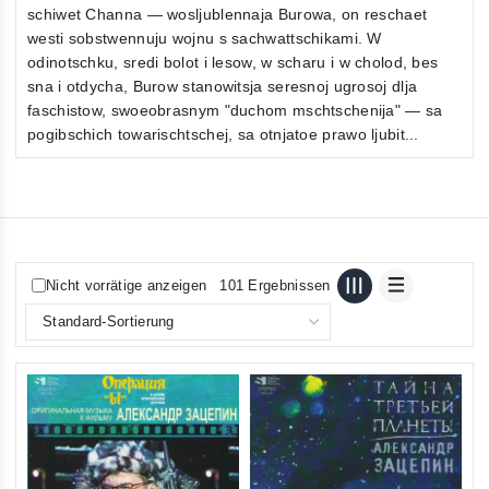
schiwet Channa — wosljublennaja Burowa, on reschaet
westi sobstwennuju wojnu s sachwattschikami. W
odinotschku, sredi bolot i lesow, w scharu i w cholod, bes
sna i otdycha, Burow stanowitsja seresnoj ugrosoj dlja
faschistow, swoeobrasnym "duchom mschtschenija" — sa
pogibschich towarischtschej, sa otnjatoe prawo ljubit...
Nicht vorrätige anzeigen
101 Ergebnissen