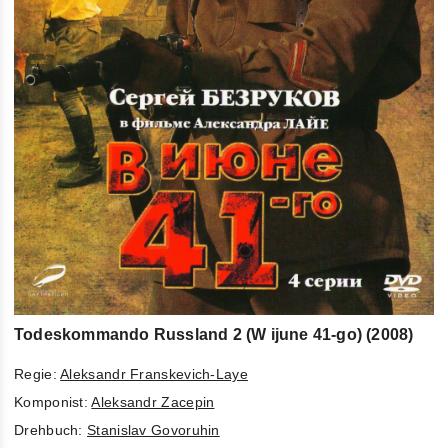
Todeskommando Russland 2 (W ijune 41-go) (2008)
Regie:
Aleksandr Franskevich-Laye
Komponist:
Aleksandr Zacepin
Drehbuch:
Stanislav Govoruhin