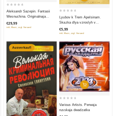
0
Aleksandr Sazepin. Fantasii
out
0
Wesnuchina. Originalnaja
Lyubov k Trem Apelsinam.
of
out
musyka k filmu
Skazka dlya vzroslyh v
€29,99
5
of
ispolnenii Sergeya Bezrukova
inkl. Mwst., zzgl. Versand
€5,99
5
inkl. Mwst., zzgl. Versand
Ausverkauf!
In Den Warenkorb
0
Various Artists. Perwaja
out
russkaja dwadzatka
of