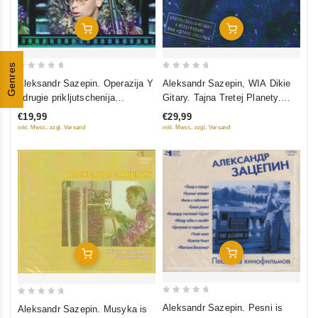
In Den Warenkorb
In Den Warenkorb
Genres
0
0
Aleksandr Sazepin. Operazija Y
Aleksandr Sazepin, WIA Dikie
out
out
i drugie prikljutschenija
Gitary. Tajna Tretej Planety.
of
of
Schurika. Originalnaja musyka
Originalnaja musyka k multfilmu
€19,99
€29,99
5
5
k filmu
inkl. Mwst., zzgl. Versand
inkl. Mwst., zzgl. Versand
In Den Warenkorb
In Den Warenkorb
0
0
Aleksandr Sazepin. Pesni is
Aleksandr Sazepin. Musyka is
out
out