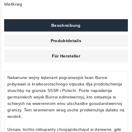
Weltkrieg
Beschreibung
Produktdetails
Für Hersteller
Nakanune wojny lejtenant pogranwojsk Iwan Burow
pribywaet is kratkosrotschnogo otpuska dlja prodolschenija
sluschby na granize SSSR i Polschi. Posle napadenija
germanskich wojsk Burow edinstwennyj, kto ostaetsja w
schiwych na wwerennom emu utschastke gosudarstwennoj
granizy. Tem wremenem wrag usche prodwinulsja daleko na
wostok.
Usnaw, tschto okkupanty chosjajnitschajut w derewne, gde