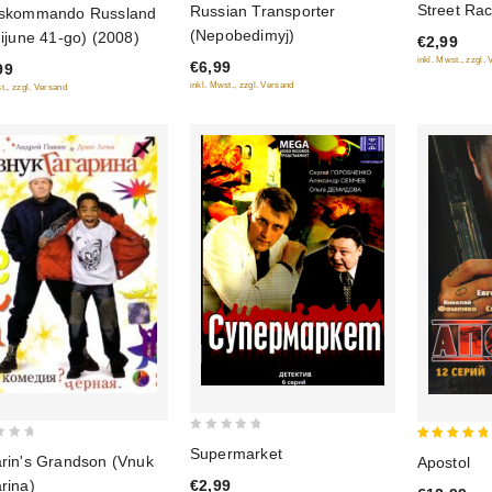
Street Rac
Russian Transporter
skommando Russland
out
out
of 5
(Nepobedimyj)
ijune 41-go) (2008)
€2,99
of
of
inkl. Mwst., zzgl.
€6,99
99
5
5
inkl. Mwst., zzgl. Versand
t., zzgl. Versand
0
5
Supermarket
rin's Grandson (Vnuk
Apostol
out
out of 5
€2,99
rina)
of