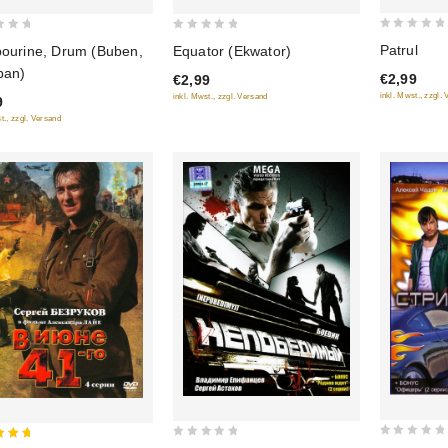
0
0
Patrul
Equator (Ekwator)
ourine, Drum (Buben,
out
out
ban)
€2,99
€2,99
of
of
inkl. Mwst., zzgl.
inkl. Mwst., zzgl. Versand
9
5
5
t., zzgl. Versand
0
0