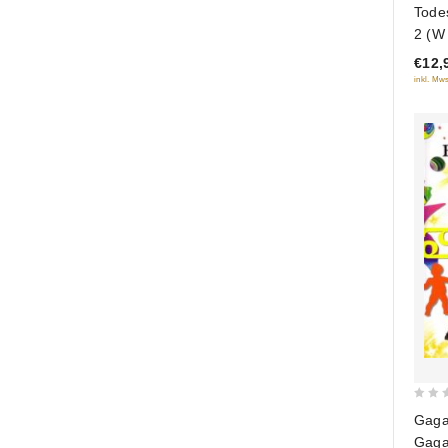
Tode
out 
2 (W 
€12,
inkl. Mws
0
Gaga
out
Gaga