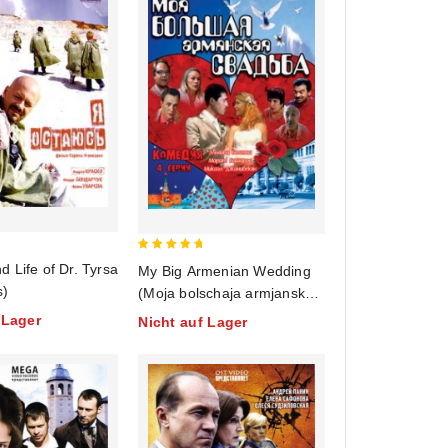
5
 Life of Dr. Tyrsa
My Big Armenian Wedding
out of 5
s)
(Moja bolschaja armjanskaja
swadba)
 Lager
Nicht auf Lager