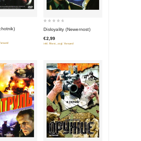
0
hotnik)
Disloyality (Newernost)
out
€2,99
of
 Versand
inkl. Mwst., zzgl. Versand
5