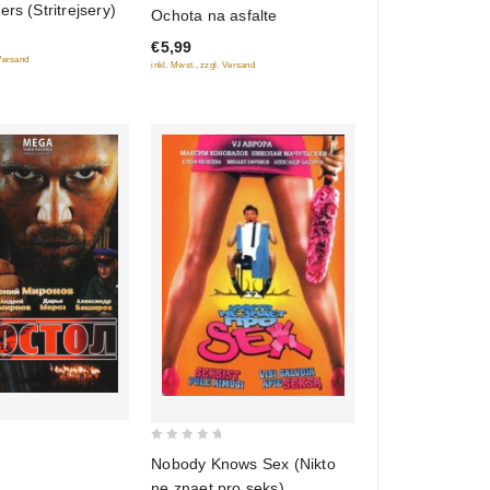
5
ers (Stritrejsery)
Ochota na asfalte
out of 5
€5,99
 Versand
inkl. Mwst., zzgl. Versand
0
Nobody Knows Sex (Nikto
out
ne znaet pro seks)