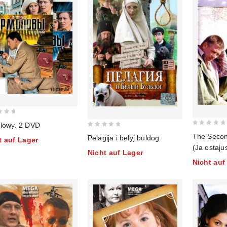
lowy. 2 DVD
0
0
The Second
Pelagija i belyj buldog
t auf Lager
out
out
(Ja ostaju
Nicht auf Lager
of
of
Nicht auf
5
5