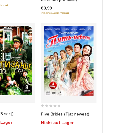
of
 Versand
€3,99
5
inkl. Mwst., zzgl. Versand
0
8 serij)
Five Brides (Pjat newest)
out
 Lager
Nicht auf Lager
of
5