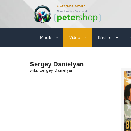
+49 5481 847429
Weltweiter Versand
Musik
Video
Bücher
Sergey Danielyan
wiki: Sergey Danielyan