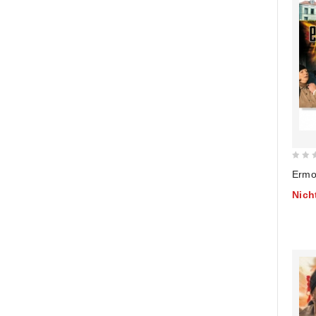
0
Ermo
out
Nich
of
5