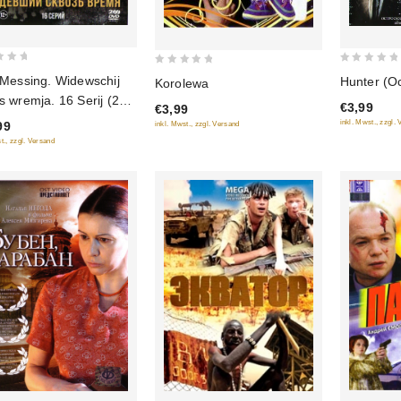
0
0
 Messing. Widewschij
Hunter (Oc
Korolewa
out
out
 wremja. 16 Serij (2
€3,99
€3,99
of
of
)
inkl. Mwst., zzgl.
99
inkl. Mwst., zzgl. Versand
5
5
t., zzgl. Versand