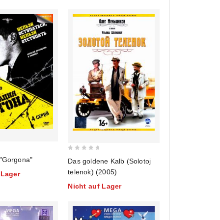
0
 "Gorgona"
Das goldene Kalb (Solotoj
out
telenok) (2005)
 Lager
of
Nicht auf Lager
5