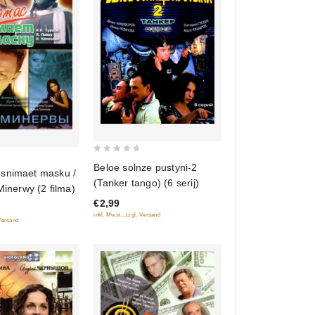
0
Beloe solnze pustyni-2
snimaet masku /
out
(Tanker tango) (6 serij)
Minerwy (2 filma)
of
€2,99
5
inkl. Mwst., zzgl. Versand
 Versand