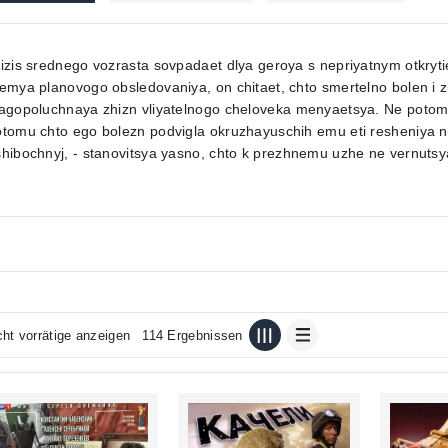
izis srednego vozrasta sovpadaet dlya geroya s nepriyatnym otkryt
emya planovogo obsledovaniya, on chitaet, chto smertelno bolen i z
agopoluchnaya zhizn vliyatelnogo cheloveka menyaetsya. Ne potomu,
tomu chto ego bolezn podvigla okruzhayuschih emu eti resheniya n
hibochnyj, - stanovitsya yasno, chto k prezhnemu uzhe ne vernutsy
cht vorrätige anzeigen
114 Ergebnissen