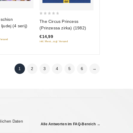
0
 schisn
The Circus Princess
out
 ljudej (4 serij)
(Prinzessa zirka) (1982)
of
€14,99
5
 Versand
inkl. Mwst., zzgl. Versand
1
2
3
4
5
6
→
lichen Daten
Alle Antworten im FAQ-Bereich →