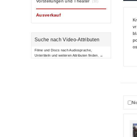
Vorstellungen und Theater
(30)
Ausverkauf
Kr
vr
bl
Suche nach Video-Attributen
po
os
Filme und Discs nach Audiosprache,
Untertiteln und weiteren Attributen finden. →
Ni