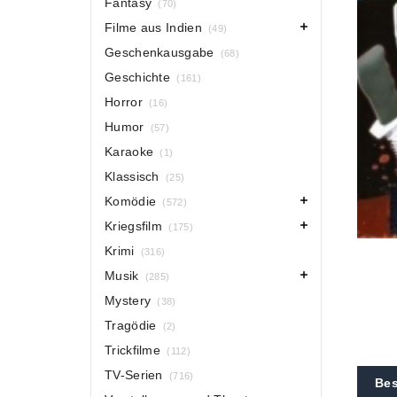
Fantasy
(70)
Filme aus Indien
(49)
Geschenkausgabe
(68)
Geschichte
(161)
Horror
(16)
Humor
(57)
Karaoke
(1)
Klassisch
(25)
Komödie
(572)
Kriegsfilm
(175)
Krimi
(316)
Musik
(285)
Mystery
(38)
Tragödie
(2)
Trickfilme
(112)
TV-Serien
(716)
Bes