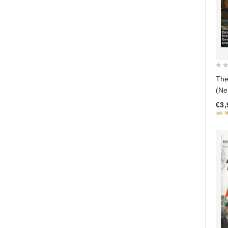
0
The
out
(Ne
of
€3,
5
inkl. 