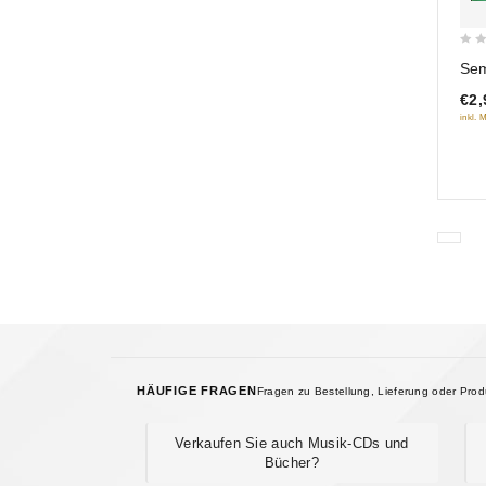
0
Sem
out
€2,
of
inkl. 
5
HÄUFIGE FRAGEN
Fragen zu Bestellung, Lieferung oder Pro
Verkaufen Sie auch Musik-CDs und
Bücher?