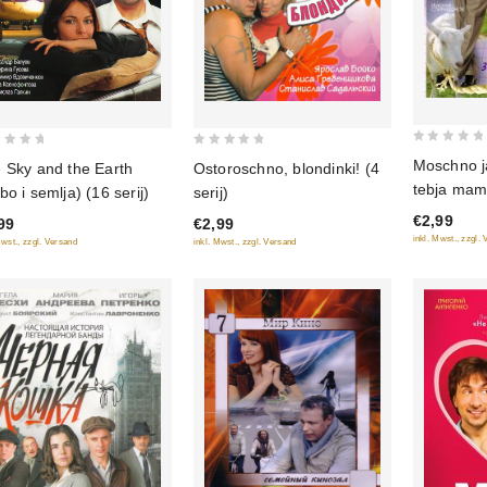
0
0
Moschno j
Ostoroschno, blondinki! (4
 Sky and the Earth
out
out
tebja mam
serij)
bo i semlja) (16 serij)
of
of
€2,99
5
€2,99
99
5
inkl. Mwst., zzgl.
inkl. Mwst., zzgl. Versand
Mwst., zzgl. Versand