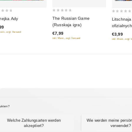
0
0
The Russian Game
ejka Ady
Litschnaja
out
out
(Russkaja igra)
ofizialnych
99
of
of
Mwst., zzgl. Versand
€7,99
€3,99
5
5
inkl. Mwst., zzgl. Versand
inkl. Mwst., zzgl.
dukten?
Welche Zahlungsarten werden
Wie werden meine persön
akzeptiert?
verwendet?