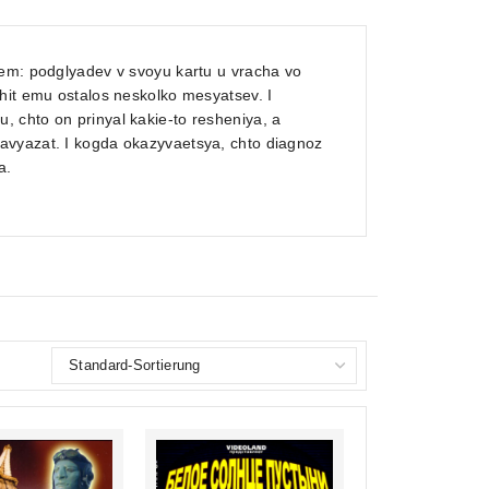
iem: podglyadev v svoyu kartu u vracha vo
hit emu ostalos neskolko mesyatsev. I
 chto on prinyal kakie-to resheniya, a
avyazat. I kogda okazyvaetsya, chto diagnoz
a.