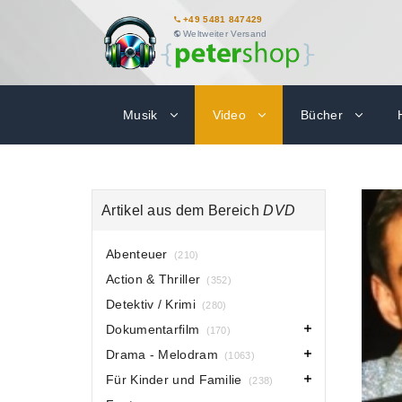
+49 5481 847429
Weltweiter Versand
Musik
Video
Bücher
Artikel aus dem Bereich
DVD
Abenteuer
(210)
Action & Thriller
(352)
Detektiv / Krimi
(280)
Dokumentarfilm
(170)
Drama - Melodram
(1063)
Für Kinder und Familie
(238)