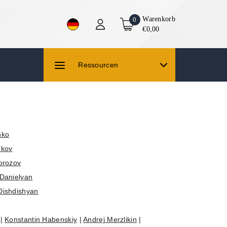
Warenkorb
0
€0,00
Ressourcen
nko
rkov
orozov
Danielyan
Dishdishyan
|
Konstantin Habenskiy
|
Andrej Merzlikin
|