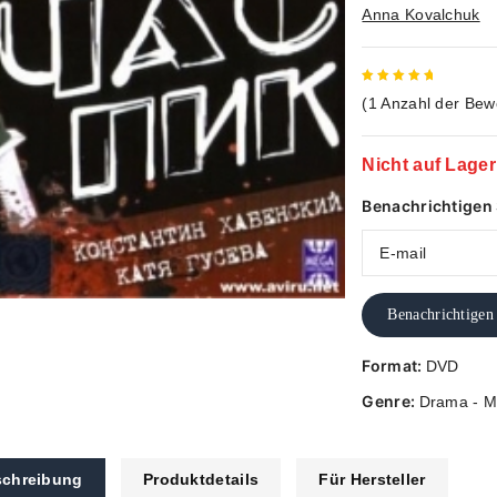
Anna Kovalchuk
5
out of
(
1
Anzahl der Bew
5
Nicht auf Lager
Benachrichtigen S
Benachrichtigen
Format:
DVD
Genre:
Drama - M
chreibung
Produktdetails
Für Hersteller