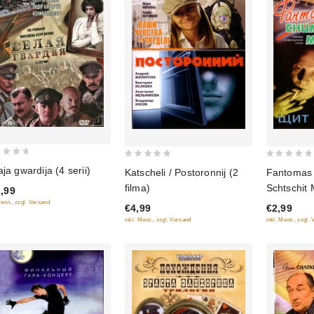
0
0
aja gwardija (4 serii)
Katscheli / Postoronnij (2
Fantomas 
out
out
filma)
Schtschit 
,99
of
of
Mwst., zzgl. Versand
€4,99
€2,99
5
5
inkl. Mwst., zzgl. Versand
inkl. Mwst., zzgl.