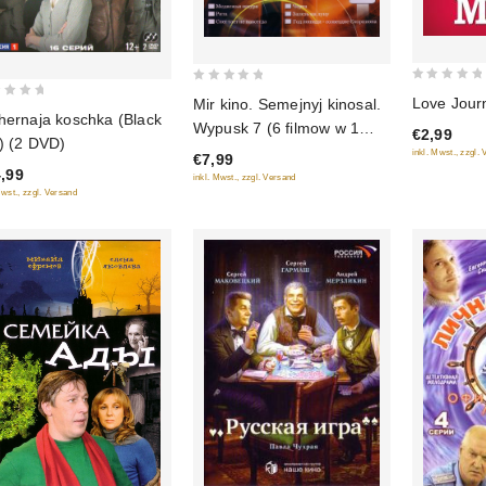
0
0
Love Jour
Mir kino. Semejnyj kinosal.
out
out
hernaja koschka (Black
Wypusk 7 (6 filmow w 1
€2,99
of
of
) (2 DVD)
diske)
inkl. Mwst., zzgl.
€7,99
5
5
,99
inkl. Mwst., zzgl. Versand
Mwst., zzgl. Versand