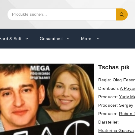
Suchen
Suche
nach:
Hard & Soft
Gesundheit
More
Tschas pik
Regie:
Oleg Fese
Drehbuch:
A Poya
Producer:
Yuriy M
Producer:
Sergey 
Producer:
Ruben 
Darsteller:
Ekaterina Guseva