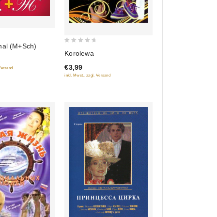
nal (M+Sch)
0
Korolewa
out
€3,99
of
 Versand
inkl. Mwst., zzgl. Versand
5