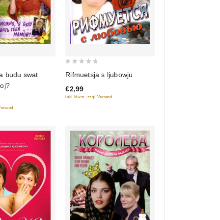
0
a budu swat
Rifmuetsja s ljubowju
out
oj?
€2,99
of
inkl. Mwst., zzgl. Versand
5
 Versand