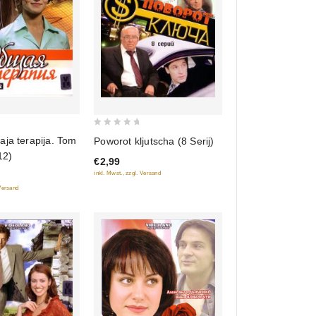
0
ja terapija. Tom
Poworot kljutscha (8 Serij)
out
12)
€2,99
of
inkl. Mwst., zzgl. Versand
5
 Versand