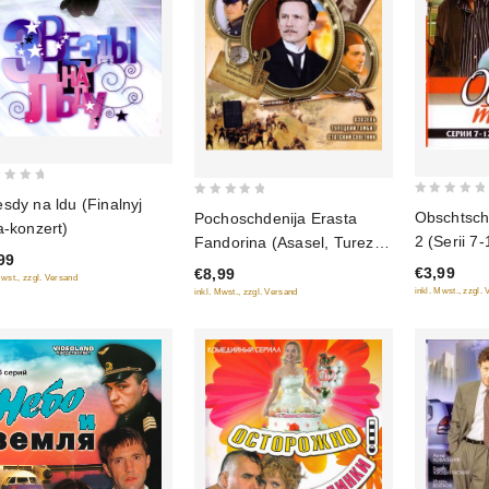
sdy na ldu (Finalnyj
0
0
Obschtscha
Pochoschdenija Erasta
a-konzert)
out
out
2 (Serii 7-
Fandorina (Asasel, Turezkij
of
of
99
gambit, Statskij Sowetnik)
€3,99
€8,99
5
5
Mwst., zzgl. Versand
inkl. Mwst., zzgl.
inkl. Mwst., zzgl. Versand