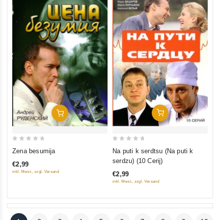
In Den Warenkorb
In Den Warenkorb
0
0
Na puti k serdtsu (Na puti k
Zena besumija
out
out
serdzu) (10 Cerij)
€2,99
of
of
inkl. Mwst., zzgl. Versand
€2,99
5
5
inkl. Mwst., zzgl. Versand