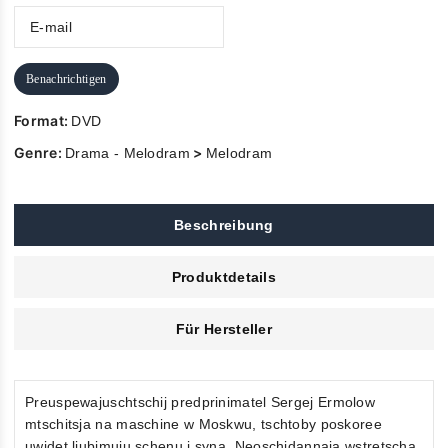
Benachrichtigen
Format:
DVD
Genre:
>
Drama - Melodram
Melodram
Beschreibung
Produktdetails
Für Hersteller
Preuspewajuschtschij predprinimatel Sergej Ermolow
mtschitsja na maschine w Moskwu, tschtoby poskoree
uwidet ljubimuju schenu i syna. Neoschidannaja wstretscha