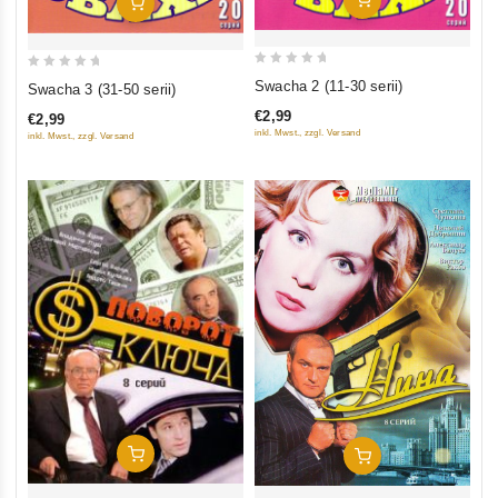
In Den Warenkorb
0
0
Swacha 2 (11-30 serii)
Swacha 3 (31-50 serii)
out
out
€2,99
€2,99
of
of
inkl. Mwst., zzgl. Versand
inkl. Mwst., zzgl. Versand
5
5
In Den Warenkorb
In Den Warenkorb