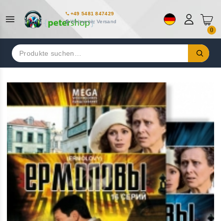
+49 5481 847429
Weltweiter Versand
0
Suchen
nach: