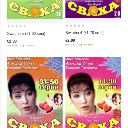
In Den Warenkorb
In Den Warenkorb
0
0
Swacha 4 (51-70 serii)
Swacha 5 (71-80 serii)
out
out
€2,99
€2,99
of
of
inkl. Mwst., zzgl. Versand
inkl. Mwst., zzgl. Versand
5
5
In Den Warenkorb