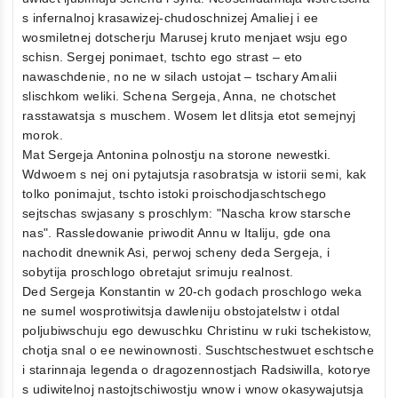
s infernalnoj krasawizej-chudoschnizej Amaliej i ee
wosmiletnej dotscherju Marusej kruto menjaet wsju ego
schisn. Sergej ponimaet, tschto ego strast – eto
nawaschdenie, no ne w silach ustojat – tschary Amalii
slischkom weliki. Schena Sergeja, Anna, ne chotschet
rasstawatsja s muschem. Wosem let dlitsja etot semejnyj
morok.
Mat Sergeja Antonina polnostju na storone newestki.
Wdwoem s nej oni pytajutsja rasobratsja w istorii semi, kak
tolko ponimajut, tschto istoki proischodjaschtschego
sejtschas swjasany s proschlym: "Nascha krow starsche
nas". Rassledowanie priwodit Annu w Italiju, gde ona
nachodit dnewnik Asi, perwoj scheny deda Sergeja, i
sobytija proschlogo obretajut srimuju realnost.
Ded Sergeja Konstantin w 20-ch godach proschlogo weka
ne sumel wosprotiwitsja dawleniju obstojatelstw i otdal
poljubiwschuju ego dewuschku Christinu w ruki tschekistow,
chotja snal o ee newinownosti. Suschtschestwuet eschtsche
i starinnaja legenda o dragozennostjach Radsiwilla, kotorye
s udiwitelnoj nastojtschiwostju wnow i wnow okasywajutsja