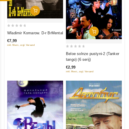
In Den Warenkorb
0
In Den Warenkorb
Wladimir Komarow. D-r BrMental
out
€7,99
of
inkl. Mwst., zzgl. Versand
5
0
Beloe solnze pustyni-2 (Tanker
out
tango) (6 serij)
of
€2,99
5
inkl. Mwst., zzgl. Versand