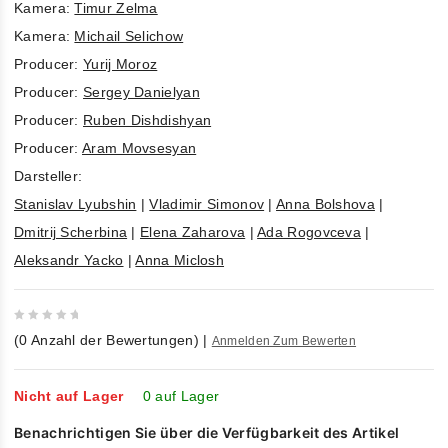
Kamera:
Timur Zelma
Kamera:
Michail Selichow
Producer:
Yurij Moroz
Producer:
Sergey Danielyan
Producer:
Ruben Dishdishyan
Producer:
Aram Movsesyan
Darsteller:
Stanislav Lyubshin
|
Vladimir Simonov
|
Anna Bolshova
|
Dmitrij Scherbina
|
Elena Zaharova
|
Ada Rogovceva
|
Aleksandr Yacko
|
Anna Miclosh
0
(
0
Anzahl der Bewertungen)
|
Anmelden Zum Bewerten
out
of
5
Nicht auf Lager
0 auf Lager
Benachrichtigen Sie über die Verfügbarkeit des Artikel