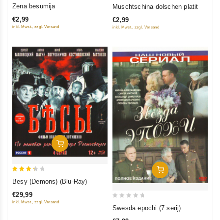
0
0
Zena besumija
Muschtschina dolschen platit
out
out
€2,99
€2,99
of
of
inkl. Mwst., zzgl. Versand
inkl. Mwst., zzgl. Versand
5
5
In Den Warenkorb
In Den Warenkorb
3.5
Besy (Demons) (Blu-Ray)
out of
€29,99
5
inkl. Mwst., zzgl. Versand
0
Swesda epochi (7 serij)
out