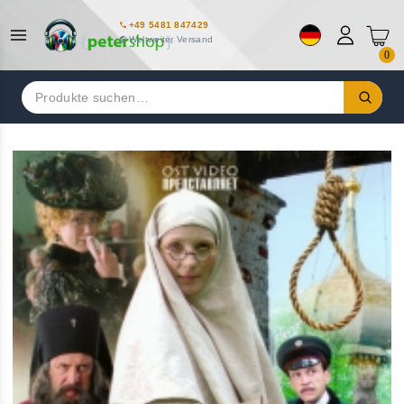
+49 5481 847429
Weltweiter Versand
0
Suchen
nach: