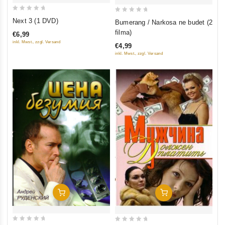
0
0
Next 3 (1 DVD)
Bumerang / Narkosa ne budet (2
out
out
filma)
€6,99
of
of
inkl. Mwst., zzgl. Versand
€4,99
5
5
inkl. Mwst., zzgl. Versand
In Den Warenkorb
In Den Warenkorb