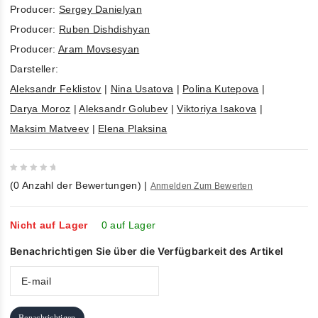
Producer:
Sergey Danielyan
Producer:
Ruben Dishdishyan
Producer:
Aram Movsesyan
Darsteller:
Aleksandr Feklistov
|
Nina Usatova
|
Polina Kutepova
|
Darya Moroz
|
Aleksandr Golubev
|
Viktoriya Isakova
|
Maksim Matveev
|
Elena Plaksina
0
(
0
Anzahl der Bewertungen)
|
Anmelden Zum Bewerten
out
of
5
Nicht auf Lager
0 auf Lager
Benachrichtigen Sie über die Verfügbarkeit des Artikel
Benachrichtigen