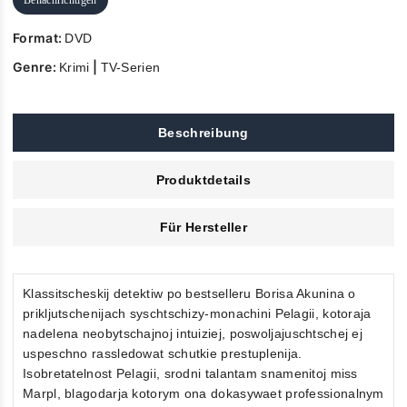
Format:
DVD
Genre:
|
Krimi
TV-Serien
Beschreibung
Produktdetails
Für Hersteller
Klassitscheskij detektiw po bestselleru Borisa Akunina o
prikljutschenijach syschtschizy-monachini Pelagii, kotoraja
nadelena neobytschajnoj intuiziej, poswoljajuschtschej ej
uspeschno rassledowat schutkie prestuplenija.
Isobretatelnost Pelagii, srodni talantam snamenitoj miss
Marpl, blagodarja kotorym ona dokasywaet professionalnym