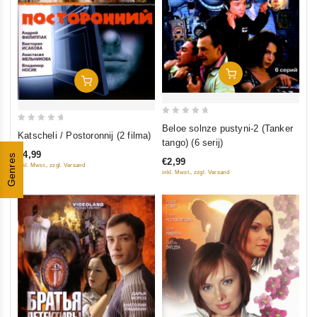
In Den Warenkorb
In Den Warenkorb
0
Beloe solnze pustyni-2 (Tanker
0
Katscheli / Postoronnij (2 filma)
out
tango) (6 serij)
out
of
€4,99
Genres
of
€2,99
inkl. Mwst., zzgl. Versand
5
5
inkl. Mwst., zzgl. Versand