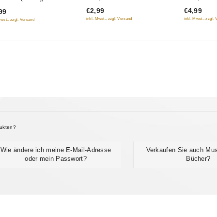
of
of
€4,99
€2,99
99
5
5
inkl. Mwst., zzgl.
inkl. Mwst., zzgl. Versand
Mwst., zzgl. Versand
dukten?
Wie ändere ich meine E-Mail-Adresse
Verkaufen Sie auch Mu
oder mein Passwort?
Bücher?