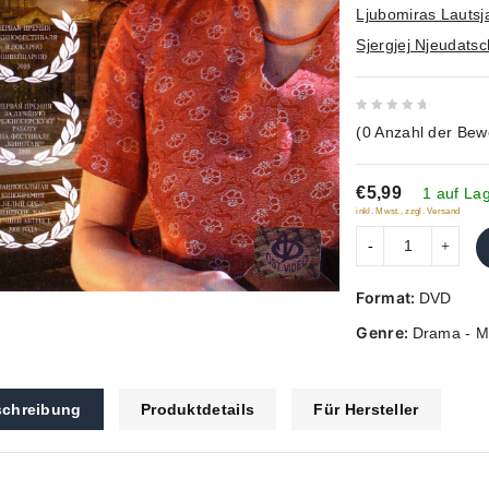
Ljubomiras Lautsj
Sjergjej Njeudatsc
0
(
0
Anzahl der Bew
out
of
€5,99
5
1 auf La
inkl. Mwst., zzgl. Versand
Format:
DVD
Genre:
Drama - M
chreibung
Produktdetails
Für Hersteller