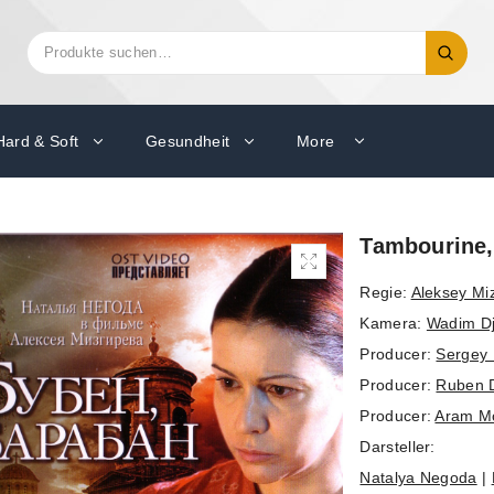
Suchen
Suche
nach:
Hard & Soft
Gesundheit
More
Tambourine,
Regie:
Aleksey Mi
Kamera:
Wadim D
Producer:
Sergey 
Producer:
Ruben 
Producer:
Aram M
Darsteller:
Natalya Negoda
|