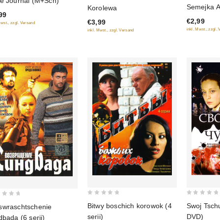
e Journal (M+Sch)
0
0
Semejka 
Korolewa
out
out
99
€2,99
€3,99
of
of
Mwst., zzgl. Versand
inkl. Mwst., zzgl.
inkl. Mwst., zzgl. Versand
5
5
0
0
Swoj Tsch
Bitwy boschich korowok (4
wraschtschenie
out
out
DVD)
serii)
dbada (6 serij)