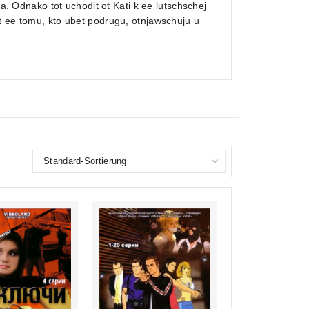
ka. Odnako tot uchodit ot Kati k ee lutschschej
t ee tomu, kto ubet podrugu, otnjawschuju u