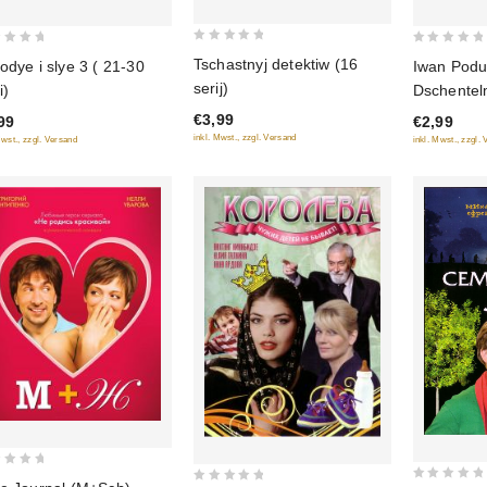
0
0
Tschastnyj detektiw (16
odye i slye 3 ( 21-30
Iwan Podu
out
out
serij)
i)
Dschentel
of
of
Serii)
€3,99
99
€2,99
5
5
inkl. Mwst., zzgl. Versand
Mwst., zzgl. Versand
inkl. Mwst., zzgl.