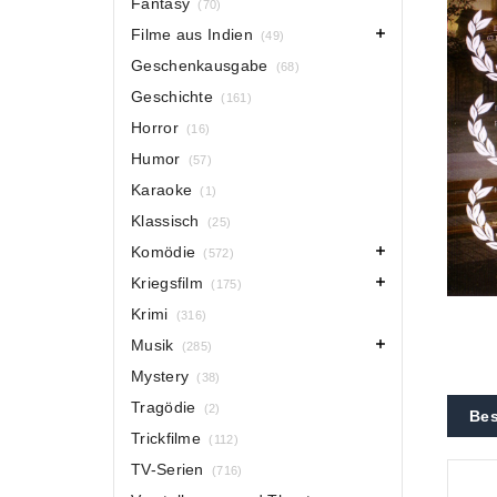
Fantasy
(70)
Filme aus Indien
(49)
Geschenkausgabe
(68)
Geschichte
(161)
Horror
(16)
Humor
(57)
Karaoke
(1)
Klassisch
(25)
Komödie
(572)
Kriegsfilm
(175)
Krimi
(316)
Musik
(285)
Mystery
(38)
Tragödie
(2)
Bes
Trickfilme
(112)
TV-Serien
(716)