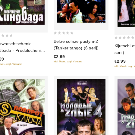
0
Beloe solnze pustyni-2
0
wraschtschenie
out
Kljutschi o
(Tanker tango) (6 serij)
out
dbada - Prodolschenie
of
serii)
of
€2,99
erij)
5
99
€2,99
5
inkl. Mwst., zzgl. Versand
Mwst., zzgl. Versand
inkl. Mwst., zzgl.