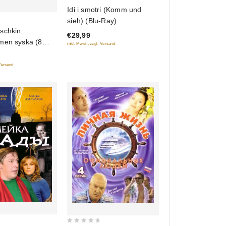
0
Idi i smotri (Komm und
out
sieh) (Blu-Ray)
of
schkin.
€29,99
5
men syska (8
inkl. Mwst., zzgl. Versand
 Versand