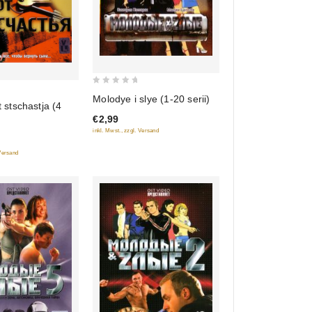
0
Molodye i slye (1-20 serii)
t stschastja (4
out
€2,99
of
inkl. Mwst., zzgl. Versand
5
 Versand