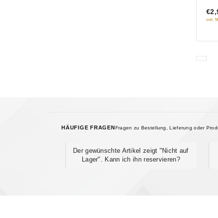
of
€2,
5
inkl. 
HÄUFIGE FRAGEN
Fragen zu Bestellung, Lieferung oder Pro
Der gewünschte Artikel zeigt "Nicht auf
Lager". Kann ich ihn reservieren?