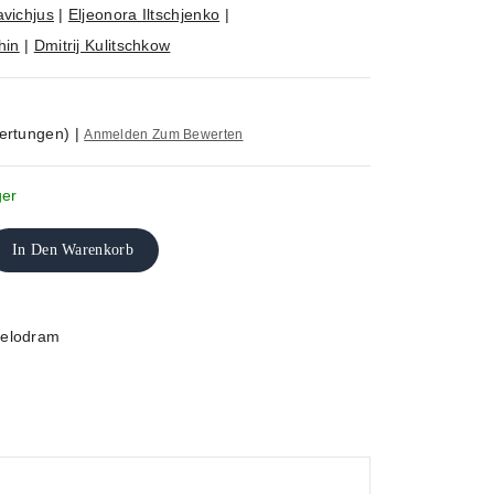
avichjus
|
Eljeonora Iltschjenko
|
hin
|
Dmitrij Kulitschkow
ertungen)
|
Anmelden Zum Bewerten
ger
In Den Warenkorb
elodram