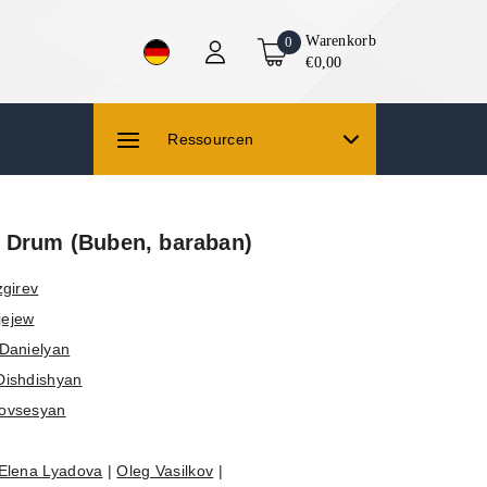
Warenkorb
0
€0,00
Ressourcen
 Drum (Buben, baraban)
zgirev
jejew
Danielyan
Dishdishyan
ovsesyan
Elena Lyadova
|
Oleg Vasilkov
|