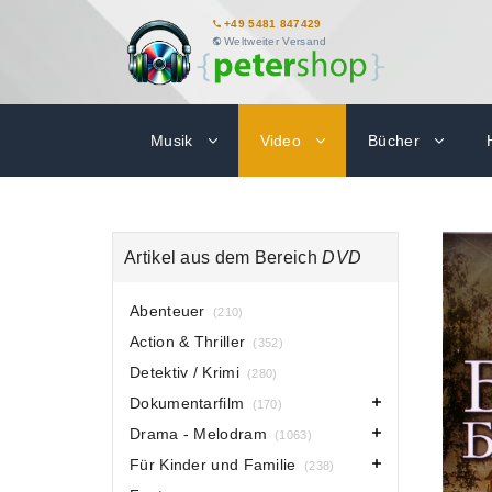
+49 5481 847429
Weltweiter Versand
Musik
Video
Bücher
Artikel aus dem Bereich
DVD
Abenteuer
(210)
Action & Thriller
(352)
Detektiv / Krimi
(280)
Dokumentarfilm
(170)
Drama - Melodram
(1063)
Für Kinder und Familie
(238)