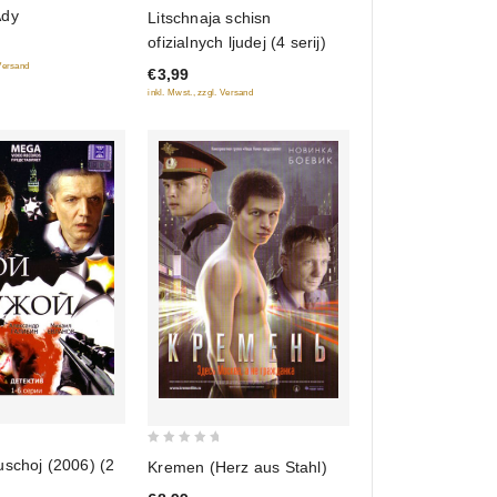
0
Ady
Litschnaja schisn
out
ofizialnych ljudej (4 serij)
of
 Versand
€3,99
5
inkl. Mwst., zzgl. Versand
0
uschoj (2006) (2
Kremen (Herz aus Stahl)
out