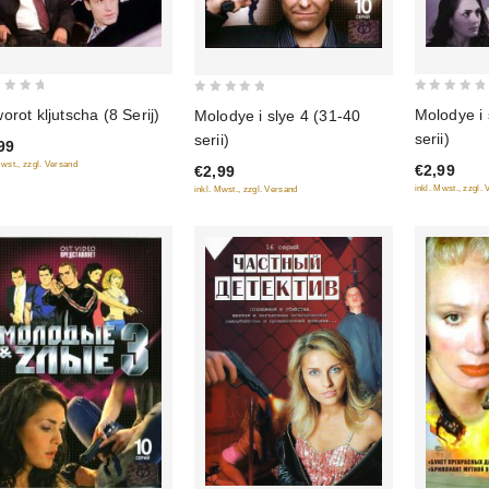
0
0
orot kljutscha (8 Serij)
Molodye i 
Molodye i slye 4 (31-40
out
out
serii)
serii)
99
of
of
Mwst., zzgl. Versand
€2,99
€2,99
5
5
inkl. Mwst., zzgl.
inkl. Mwst., zzgl. Versand