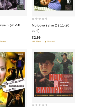
0
slye 5 (41-50
Molodye i slye 2 ( 11-20
out
serii)
of
€2,99
5
 Versand
inkl. Mwst., zzgl. Versand