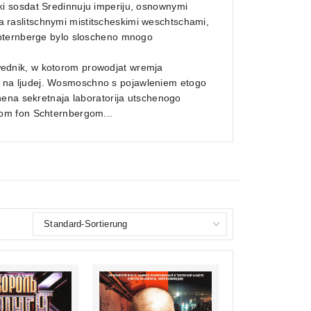
i sosdat Sredinnuju imperiju, osnownymi
sja raslitschnymi mistitscheskimi weschtschami,
chternberge bylo sloscheno mnogo
ednik, w kotorom prowodjat wremja
hij na ljudej. Wosmoschno s pojawleniem etogo
hena sekretnaja laboratorija utschenogo
om fon Schternbergom...