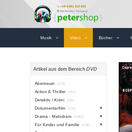
+49 5481 847429
Weltweiter Versand
Musik
Video
Bücher
Artikel aus dem Bereich
DVD
Abenteuer
(210)
Action & Thriller
(352)
Detektiv / Krimi
(280)
Dokumentarfilm
(170)
Drama - Melodram
(1063)
Für Kinder und Familie
(238)