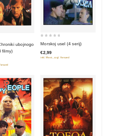
0
Morskoj usel (4 serij)
Chroniki ubojnogo
out
 filmy)
€2,99
of
inkl. Mwst., zzgl. Versand
5
 Versand