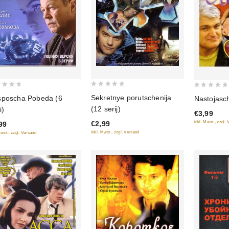
0
0
Sekretnye porutschenija
poscha Pobeda (6
Nastojasch
out
out
(12 serij)
i)
€3,99
of
of
€2,99
inkl. Mwst., zzgl.
99
5
5
inkl. Mwst., zzgl. Versand
Mwst., zzgl. Versand