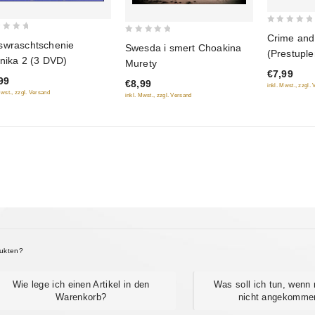
0
Crime and
0
wraschtschenie
out
Swesda i smert Choakina
(Prestuple
out
anika 2 (3 DVD)
of
Murety
(serial 200
of
€7,99
5
99
€8,99
5
inkl. Mwst., zzgl.
Mwst., zzgl. Versand
inkl. Mwst., zzgl. Versand
dukten?
Wie lege ich einen Artikel in den
Was soll ich tun, wenn
Warenkorb?
nicht angekommen