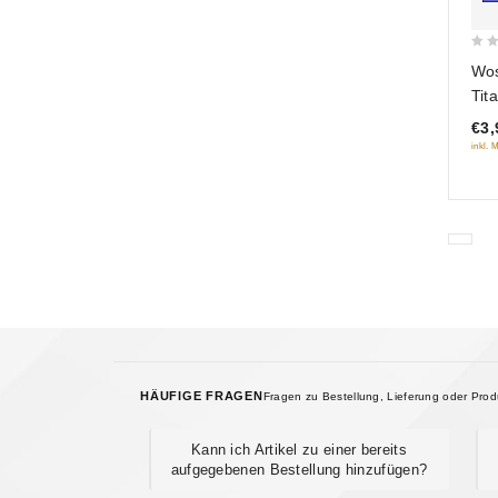
0
Wos
out
Tit
of
€3,
5
inkl. 
HÄUFIGE FRAGEN
Fragen zu Bestellung, Lieferung oder Pro
Kann ich Artikel zu einer bereits
aufgegebenen Bestellung hinzufügen?