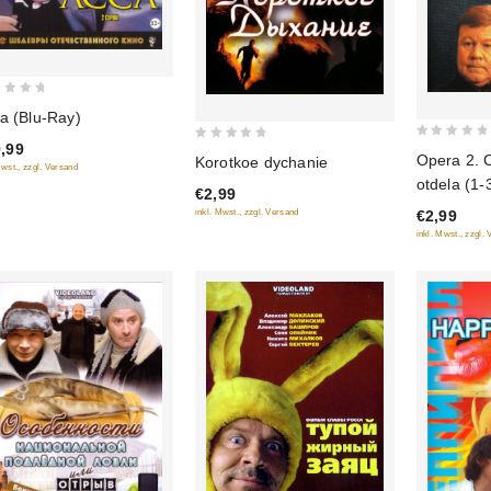
a (Blu-Ray)
,99
0
0
Opera 2. 
Korotkoe dychanie
Mwst., zzgl. Versand
out
out
otdela (1-3
€2,99
of
of
€2,99
inkl. Mwst., zzgl. Versand
5
5
inkl. Mwst., zzgl.