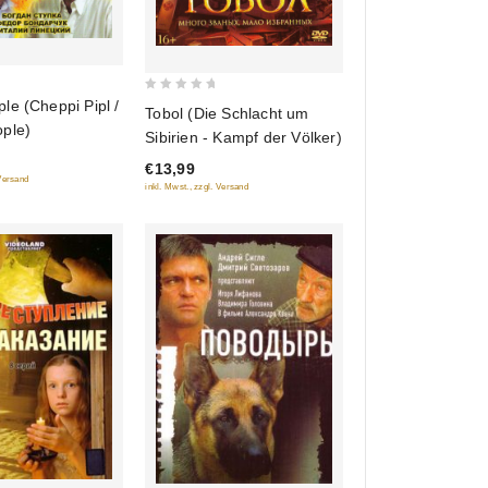
0
le (Cheppi Pipl /
Tobol (Die Schlacht um
out
ple)
Sibirien - Kampf der Völker)
of
€13,99
5
 Versand
inkl. Mwst., zzgl. Versand