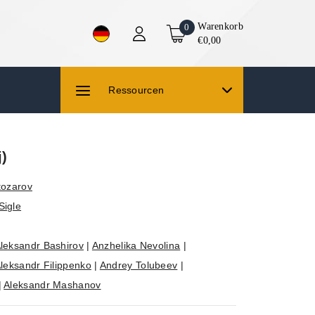
Warenkorb
0
€0,00
Ressourcen
j)
tozarov
Sigle
leksandr Bashirov
|
Anzhelika Nevolina
|
leksandr Filippenko
|
Andrey Tolubeev
|
|
Aleksandr Mashanov