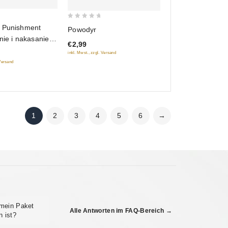
0
 Punishment
Powodyr
out
nie i nakasanie)
€2,99
of
7) (8 serij)
inkl. Mwst., zzgl. Versand
5
 Versand
1
2
3
4
5
6
→
 mein Paket
Alle Antworten im FAQ-Bereich →
 ist?