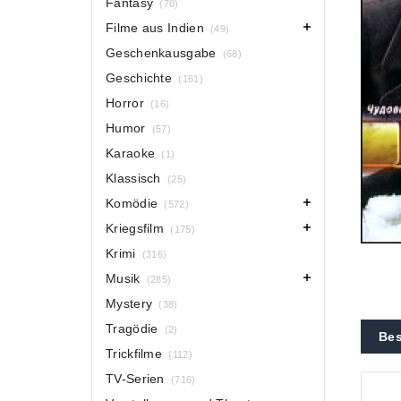
Fantasy
(70)
Filme aus Indien
(49)
Geschenkausgabe
(68)
Geschichte
(161)
Horror
(16)
Humor
(57)
Karaoke
(1)
Klassisch
(25)
Komödie
(572)
Kriegsfilm
(175)
Krimi
(316)
Musik
(285)
Mystery
(38)
Tragödie
(2)
Bes
Trickfilme
(112)
TV-Serien
(716)