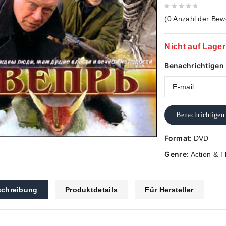
0
(
0
Anzahl der Bew
out
of
Nicht auf Lager
5
Benachrichtigen S
Benachrichtigen
Format:
DVD
Genre:
Action & Th
chreibung
Produktdetails
Für Hersteller