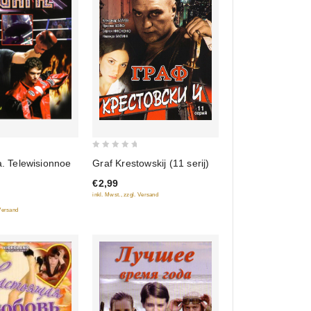
0
Graf Krestowskij (11 serij)
a. Telewisionnoe
out
€2,99
of
inkl. Mwst., zzgl. Versand
5
 Versand