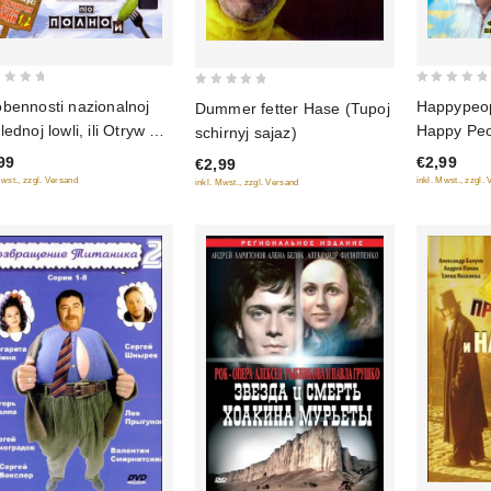
0
0
bennosti nazionalnoj
Happypeop
Dummer fetter Hase (Tupoj
out
out
lednoj lowli, ili Otryw po
Happy Peo
schirnyj sajaz)
of
of
noj (Bonus: Osobennosti
99
€2,99
€2,99
5
5
skoj bani 1, 2)
Mwst., zzgl. Versand
inkl. Mwst., zzgl.
inkl. Mwst., zzgl. Versand