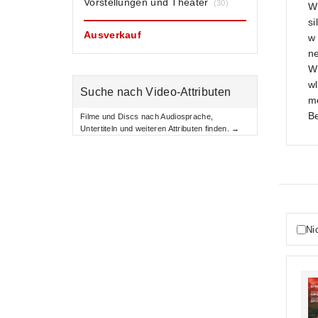
Vorstellungen und Theater
(30)
W
si
Ausverkauf
w
n
W
wl
Suche nach Video-Attributen
mo
B
Filme und Discs nach Audiosprache,
Untertiteln und weiteren Attributen finden. →
Ni