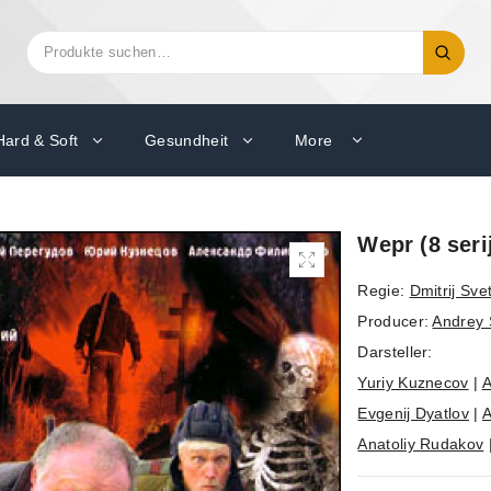
Suchen
Suche
nach:
Hard & Soft
Gesundheit
More
Wepr (8 seri
Regie:
Dmitrij Sve
Producer:
Andrey 
Darsteller:
Yuriy Kuznecov
|
A
Evgenij Dyatlov
|
A
Anatoliy Rudakov