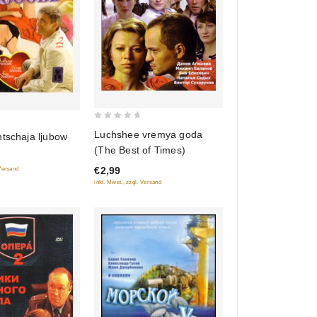
0
Luchshee vremya goda
tschaja ljubow
out
(The Best of Times)
of
€2,99
 Versand
5
inkl. Mwst., zzgl. Versand