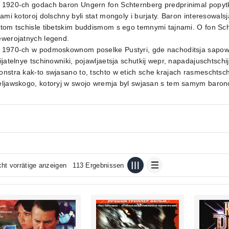
 1920-ch godach baron Ungern fon Schternberg predprinimal popytk
lami kotoroj dolschny byli stat mongoly i burjaty. Baron interesowal
 tom tschisle tibetskim buddismom s ego temnymi tajnami. O fon S
ewerojatnych legend.
 1970-ch w podmoskownom poselke Pustyri, gde nachoditsja sapow
ijatelnye tschinowniki, pojawljaetsja schutkij wepr, napadajuschtsc
nstra kak-to swjasano to, tschto w etich sche krajach rasmeschtsc
eljawskogo, kotoryj w swojo wremja byl swjasan s tem samym baron
cht vorrätige anzeigen
113 Ergebnissen