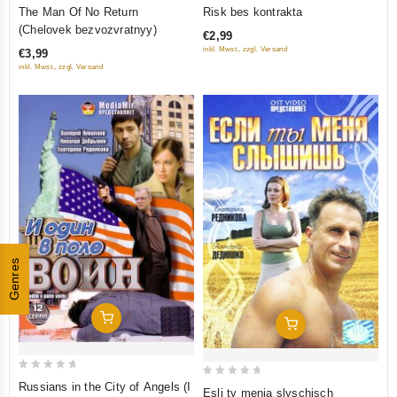
0
0
The Man Of No Return
Risk bes kontrakta
out
out
(Chelovek bezvozvratnyy)
€2,99
of
of
inkl. Mwst., zzgl. Versand
€3,99
5
5
inkl. Mwst., zzgl. Versand
Genres
In Den Warenkorb
In Den Warenkorb
0
0
Russians in the City of Angels (I
Esli ty menja slyschisch
out