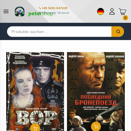
+49 5481 847429
Weltweiter Versand
0
Suchen
nach:
In Den Warenkorb
In Den Warenkorb