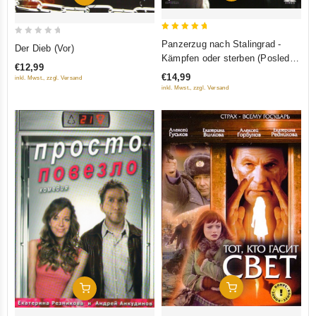
5
0
Panzerzug nach Stalingrad -
Der Dieb (Vor)
out of 5
out
Kämpfen oder sterben (Poslednij
€12,99
of
bronepoesd)
€14,99
inkl. Mwst., zzgl. Versand
5
inkl. Mwst., zzgl. Versand
In Den Warenkorb
In Den Warenkorb