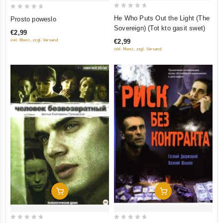
0
0
He Who Puts Out the Light (The
Prosto poweslo
out
out
Sovereign) (Tot kto gasit swet)
€2,99
of
of
inkl. Mwst., zzgl. Versand
€2,99
5
5
inkl. Mwst., zzgl. Versand
In Den Warenkorb
In Den Warenkorb