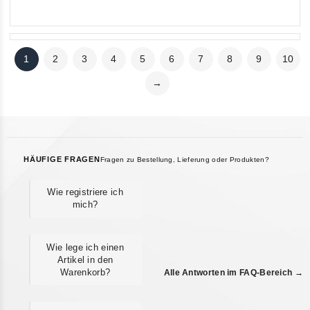
5
5
1
2
3
4
5
6
7
8
9
10
→
HÄUFIGE FRAGEN
Fragen zu Bestellung, Lieferung oder Produkten?
Wie registriere ich
mich?
Wie lege ich einen
Artikel in den
Warenkorb?
Alle Antworten im FAQ-Bereich →