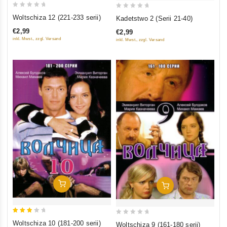
0
0
Woltschiza 12 (221-233 serii)
Kadetstwo 2 (Serii 21-40)
out
out
€2,99
€2,99
of
of
inkl. Mwst., zzgl. Versand
inkl. Mwst., zzgl. Versand
5
5
In Den Warenkorb
In Den Warenkorb
3
0
Woltschiza 10 (181-200 serii)
Woltschiza 9 (161-180 serii)