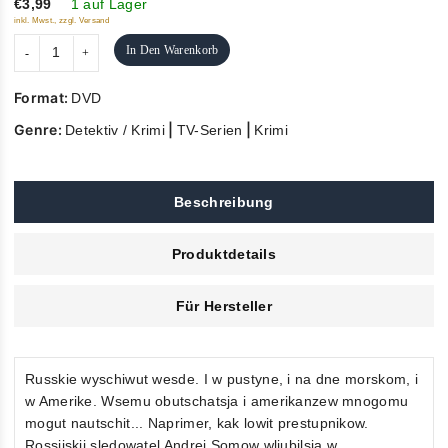
5
€3,99
1 auf Lager
inkl. Mwst., zzgl. Versand
In Den Warenkorb
Format:
DVD
Genre:
|
|
Detektiv / Krimi
TV-Serien
Krimi
Beschreibung
Produktdetails
Für Hersteller
Russkie wyschiwut wesde. I w pustyne, i na dne morskom, i
w Amerike. Wsemu obutschatsja i amerikanzew mnogomu
mogut nautschit... Naprimer, kak lowit prestupnikow.
Rossijskij sledowatel Andrej Somow wljubilsja w