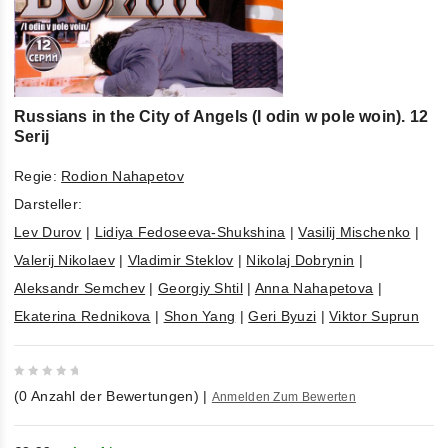
Russians in the City of Angels (I odin w pole woin). 12
Serij
Regie:
Rodion Nahapetov
Darsteller:
Lev Durov
|
Lidiya Fedoseeva-Shukshina
|
Vasilij Mischenko
|
Valerij Nikolaev
|
Vladimir Steklov
|
Nikolaj Dobrynin
|
Aleksandr Semchev
|
Georgiy Shtil
|
Anna Nahapetova
|
Ekaterina Rednikova
|
Shon Yang
|
Geri Byuzi
|
Viktor Suprun
0
(
0
Anzahl der Bewertungen)
|
Anmelden Zum Bewerten
out
of