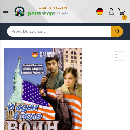
+49 5481 847429
Weltweiter Versand
0
Suchen
nach: