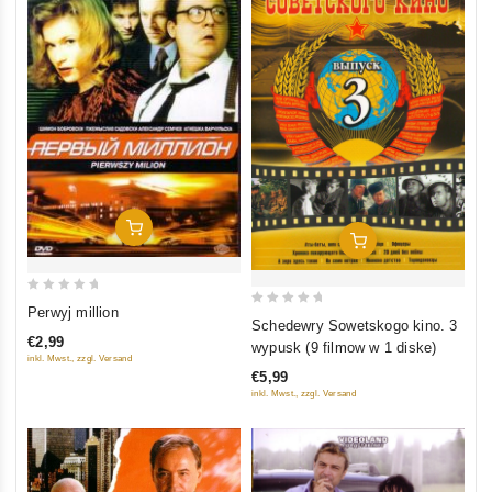
In Den Warenkorb
In Den Warenkorb
0
Perwyj million
0
Schedewry Sowetskogo kino. 3
out
out
€2,99
wypusk (9 filmow w 1 diske)
of
inkl. Mwst., zzgl. Versand
of
5
€5,99
5
inkl. Mwst., zzgl. Versand