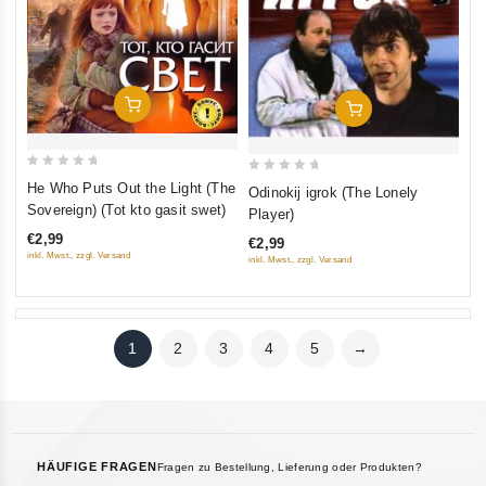
In Den Warenkorb
In Den Warenkorb
0
0
He Who Puts Out the Light (The
Odinokij igrok (The Lonely
out
out
Sovereign) (Tot kto gasit swet)
Player)
of
of
€2,99
€2,99
5
5
inkl. Mwst., zzgl. Versand
inkl. Mwst., zzgl. Versand
1
2
3
4
5
→
HÄUFIGE FRAGEN
Fragen zu Bestellung, Lieferung oder Produkten?