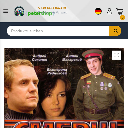
+49 5481 847429
Weltweiter Versand
0
Suchen
nach: