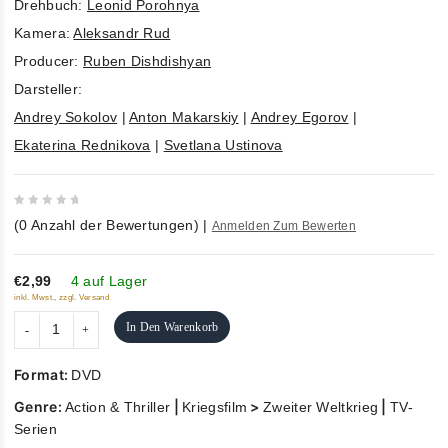
Drehbuch:
Leonid Porohnya
Kamera:
Aleksandr Rud
Producer:
Ruben Dishdishyan
Darsteller:
Andrey Sokolov
|
Anton Makarskiy
|
Andrey Egorov
|
Ekaterina Rednikova
|
Svetlana Ustinova
0
(
0
Anzahl der Bewertungen)
|
Anmelden Zum Bewerten
out
of
5
€2,99
4 auf Lager
inkl. Mwst., zzgl. Versand
In Den Warenkorb
Format:
DVD
Genre:
|
>
|
Action & Thriller
Kriegsfilm
Zweiter Weltkrieg
TV-
Serien