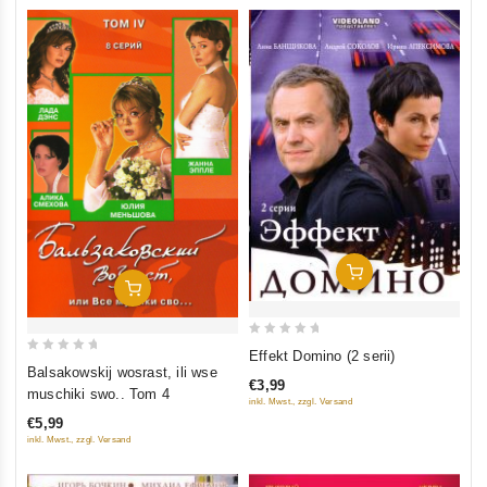
In Den Warenkorb
In Den Warenkorb
0
Effekt Domino (2 serii)
0
out
Balsakowskij wosrast, ili wse
€3,99
out
of
muschiki swo.. Tom 4
inkl. Mwst., zzgl. Versand
of
5
€5,99
5
inkl. Mwst., zzgl. Versand