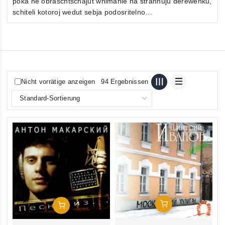
poka ne obraschtschajut wnimanie na strannuju derewenku,
schiteli kotoroj wedut sebja podosritelno…
Nicht vorrätige anzeigen
94 Ergebnissen
In Den Warenkorb
In Den Warenkorb