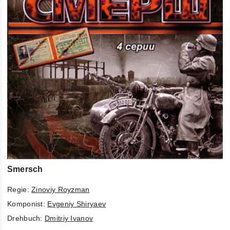
Smersch
Regie:
Zinoviy Royzman
Komponist:
Evgeniy Shiryaev
Drehbuch:
Dmitriy Ivanov