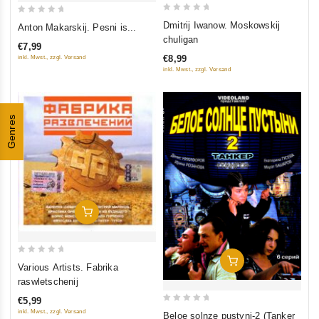
0
0
Dmitrij Iwanow. Moskowskij
Anton Makarskij. Pesni is...
out
out
chuligan
€7,99
of
of
€8,99
inkl. Mwst., zzgl. Versand
5
5
inkl. Mwst., zzgl. Versand
Genres
In Den Warenkorb
0
In Den Warenkorb
Various Artists. Fabrika
out
raswletschenij
of
€5,99
5
0
inkl. Mwst., zzgl. Versand
Beloe solnze pustyni-2 (Tanker