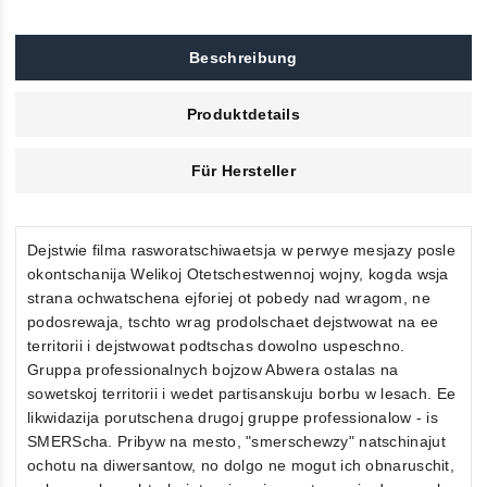
Beschreibung
Produktdetails
Für Hersteller
Dejstwie filma rasworatschiwaetsja w perwye mesjazy posle
okontschanija Welikoj Otetschestwennoj wojny, kogda wsja
strana ochwatschena ejforiej ot pobedy nad wragom, ne
podosrewaja, tschto wrag prodolschaet dejstwowat na ee
territorii i dejstwowat podtschas dowolno uspeschno.
Gruppa professionalnych bojzow Abwera ostalas na
sowetskoj territorii i wedet partisanskuju borbu w lesach. Ee
likwidazija porutschena drugoj gruppe professionalow - is
SMERScha. Pribyw na mesto, "smerschewzy" natschinajut
ochotu na diwersantow, no dolgo ne mogut ich obnaruschit,