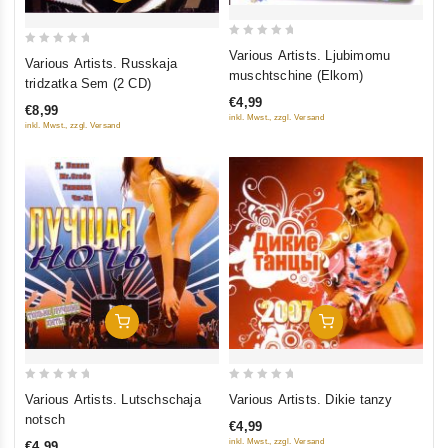
0
0
Various Artists. Ljubimomu
Various Artists. Russkaja
out
muschtschine (Elkom)
out
tridzatka Sem (2 CD)
of
of
€4,99
€8,99
5
5
inkl. Mwst., zzgl. Versand
inkl. Mwst., zzgl. Versand
In Den Warenkorb
In Den Warenkorb
0
0
Various Artists. Lutschschaja
Various Artists. Dikie tanzy
out
out
notsch
€4,99
of
of
inkl. Mwst., zzgl. Versand
€4,99