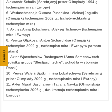
Aleksandr Schulin (Serebrjanyj priser Olimpiady 1994 g.,
tschempion mira i Ewropy)
6. Weduschtschaja Oksana Puschkina i Aleksej Jagudin
(Olimpijskij tschempion 2002 g., tschetyrechkratnyj
tschempion mira)
7. Aktrisa Anna Bolschowa i Aleksej Tichonow (tschempion
mira i Ewropy)
8. Pewiza Gljukosa i Anton Sicharulidse (Olimpijskij
tschempion 2002 g., tschempion mira i Ewropy w parnom
katanii)
Genres
9. Akter Wjatscheslaw Rasbegaew i Anna Semenowitsch
(solistka gruppy "Blestjaschtschie", wchodila w sbornuju
Rossii)
10. Pewez Walerij Sjutkin i Irina Lobatschewa (Serebrjanyj
priser Olimpiady 2002 g., tschempionka mira i Ewropy)
11. Akter Marat Bascharow i Tatjana Nawka (Olimpijskaja
tschempionka 2006 g., dwukratnaja tschempionka mira i
Ewropy)