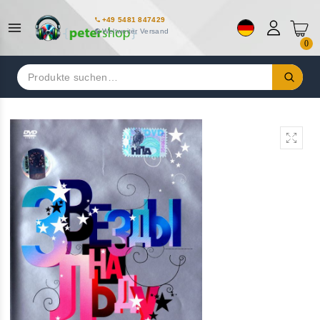
+49 5481 847429
Weltweiter Versand
0
Suchen
nach: