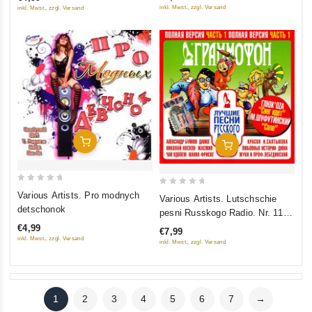
5
5
inkl. Mwst., zzgl. Versand
inkl. Mwst., zzgl. Versand
In Den Warenkorb
In Den Warenkorb
0
0
Various Artists. Pro modnych
Various Artists. Lutschschie
out
out
detschonok
pesni Russkogo Radio. Nr. 11.
of
of
Polnaja wersija. Tschast 1
€4,99
€7,99
5
5
inkl. Mwst., zzgl. Versand
inkl. Mwst., zzgl. Versand
1
2
3
4
5
6
7
→