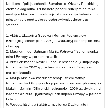
Nosikom i "prikljutschenija Buratino" ot Oksany Puschkinoj i
Alekseja Jagudina. Eti nomera podarili sriteljam ne tolko
nastojaschtschee udowolstwija ot soserzanija katanija, no i
minuty nastojaschtschego osdorawliwajuschtschego
smecha!
1. Aktrisa Ekaterina Gusewa i Roman Kostomarow
(Olimpijskij tschempion 2006g. dwukratnyj tschempion mira
i Ewropy)
2. Musykant Igor Butman i Marija Petrowa (Tschempionka
mira i Ewropy w parnom katanii)
3. Akter Aleksandr Nosik i Elena Bereschnaja (Olimpijskaja
tschempionka 2002 g., tschempionka mira i Ewropy w
parnom katanii)
4. Marija Kiselewa (weduschtschaja, trechkratnaja
tschempionka Olimpijskich igr po sinchronnomu plawaniju) i
Maksim Marinin (Olimpijskij tschempion 2006 g., dwukratnyj
tschempion mira i pjatikratnyj tschempion Ewropy w parnom
katanii)
5. Weduschtschaja i aktrisa Ingeborga Dapkunajte i