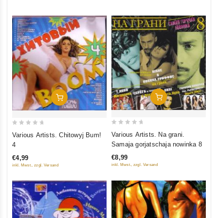
5
5
In Den Warenkorb
In Den Warenkorb
0
0
Various Artists. Na grani.
Various Artists. Chitowyj Bum!
out
out
Samaja gorjatschaja nowinka 8
4
of
of
€8,99
€4,99
5
5
inkl. Mwst., zzgl. Versand
inkl. Mwst., zzgl. Versand