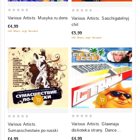
0
0
Various Artists. Musyka.ru.dens
Various Artists. Saschigatelnyj
out
out
chit
€4,99
of
of
inkl. Mwst., zzgl. Versand
€5,99
5
5
inkl. Mwst., zzgl. Versand
In Den Warenkorb
In Den Warenkorb
0
0
Various Artists. Glawnaja
Various Artists.
out
out
diskoteka strany. Dance
Sumasschestwie po-russki
of
of
collection. Leto
€4,99
€4,99