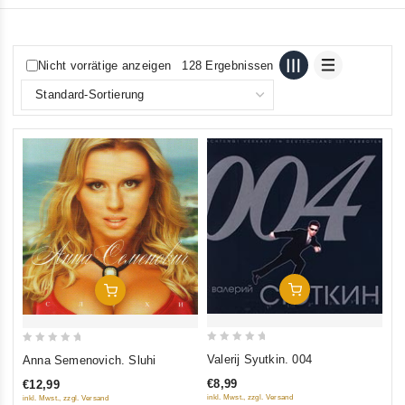
Nicht vorrätige anzeigen
128 Ergebnissen
In Den Warenkorb
In Den Warenkorb
0
0
Valerij Syutkin. 004
Anna Semenovich. Sluhi
out
out
€8,99
€12,99
of
of
inkl. Mwst., zzgl. Versand
inkl. Mwst., zzgl. Versand