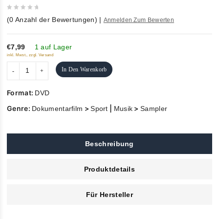
0
(
0
Anzahl der Bewertungen)
|
Anmelden Zum Bewerten
out
of
5
€7,99
1 auf Lager
inkl. Mwst., zzgl. Versand
In Den Warenkorb
Format:
DVD
Genre:
>
|
>
Dokumentarfilm
Sport
Musik
Sampler
Beschreibung
Produktdetails
Für Hersteller