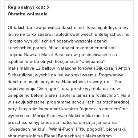
Regionalnyj kod: 5
Obratite wnimanie
Ot takich tanzew plawitsja dasche led. Saschigatelnye ritmy
latino ne tolko sastawili aplodirowat wsech sritelej schou, no
i prosto wynudili schjuri postawit wysschie ozenki
lutschschim param. Absoljutnymi rekordsmenami stali
Tatjana Nawka i Marat Bascharow, polutschiwschie sa
ispolnenie w baletnych kostjumach "Chihuahua"
maksimalnye 12 ballow. Natascha Ionowa (Gljukoza) i Anton
Sicharulidse, wyschli na led wopreki wsemu. Pogowariwali
dasche o snjatii pary is-sa Nataschinoj trawmy, no... Pod
sobstwennuju "Gori, gori", ona prosto wyletela na led w
oslepitelno belom plate i ispolnila tanez na "otlitschno". Nu a
w sledujuschtschej programme schou lischilos otscherednoj
pary. Ispytanie latinoamerikanskim "ognem i plamenem" ne
wyderschali Marija Kiselewa i Maksim Marinin. Ich
proschtschalnyj tanez stal natschalom dnja jumora na
"Swesdach na ldu". "Winni-Puch" i "Nu pogodi!", pionerskij
sbor metalloloma Elenoj Bereschnoj s Aleksandrom