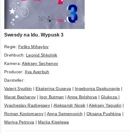
Swesdy na ldu. Wypusk 3
Regie:
Feliks Mihaylov
Drehbuch:
Leonid Shkolnik
Kamera:
Aleksey Sechenov
Producer:
Ilya Averbuh
Darsteller:
Valerij Syutkin
|
Ekaterina Guseva
|
Ingeborga Dapkunayte
|
Marat Basharov
|
Igor Butman
|
Anna Bolshova
|
Glukoza
|
Vyacheslav Razbegaev
|
Aleksandr Nosik
|
Aleksey Yagudin
|
Roman Kostomarov
|
Anna Semenovich
|
Oksana Pushkina
|
Mariya Petrova
|
Marija Kiselewa