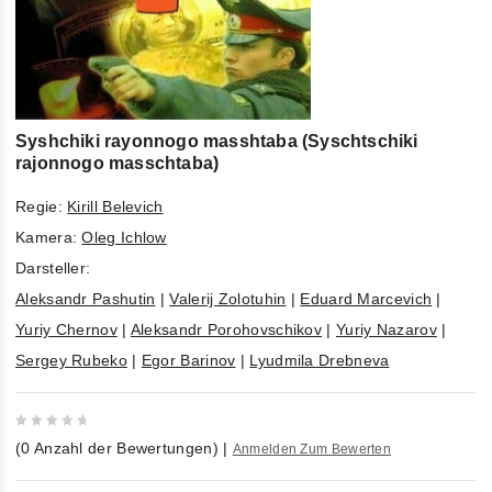
Syshchiki rayonnogo masshtaba (Syschtschiki
rajonnogo masschtaba)
Regie:
Kirill Belevich
Kamera:
Oleg Ichlow
Darsteller:
Aleksandr Pashutin
|
Valerij Zolotuhin
|
Eduard Marcevich
|
Yuriy Chernov
|
Aleksandr Porohovschikov
|
Yuriy Nazarov
|
Sergey Rubeko
|
Egor Barinov
|
Lyudmila Drebneva
0
(
0
Anzahl der Bewertungen)
|
Anmelden Zum Bewerten
out
of