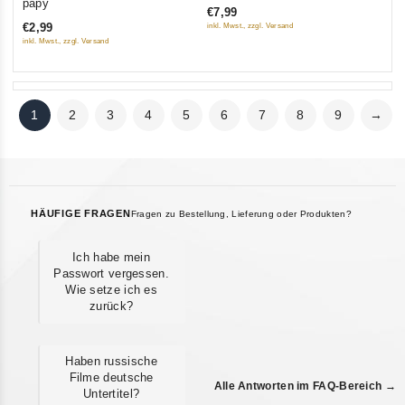
papy
€7,99
of
5
€2,99
inkl. Mwst., zzgl. Versand
5
inkl. Mwst., zzgl. Versand
1
2
3
4
5
6
7
8
9
→
HÄUFIGE FRAGEN
Fragen zu Bestellung, Lieferung oder Produkten?
Ich habe mein
Passwort vergessen.
Wie setze ich es
zurück?
Haben russische
Filme deutsche
Alle Antworten im FAQ-Bereich →
Untertitel?