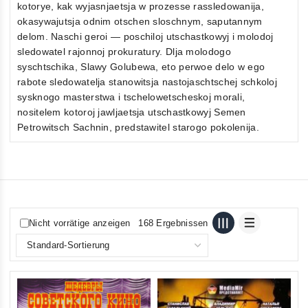
kotorye, kak wyjasnjaetsja w prozesse rassledowanija,
okasywajutsja odnim otschen sloschnym, saputannym
delom. Naschi geroi — poschiloj utschastkowyj i molodoj
sledowatel rajonnoj prokuratury. Dlja molodogo
syschtschika, Slawy Golubewa, eto perwoe delo w ego
rabote sledowatelja stanowitsja nastojaschtschej schkoloj
sysknogo masterstwa i tschelowetscheskoj morali,
nositelem kotoroj jawljaetsja utschastkowyj Semen
Petrowitsch Sachnin, predstawitel starogo pokolenija.
Nicht vorrätige anzeigen
168 Ergebnissen