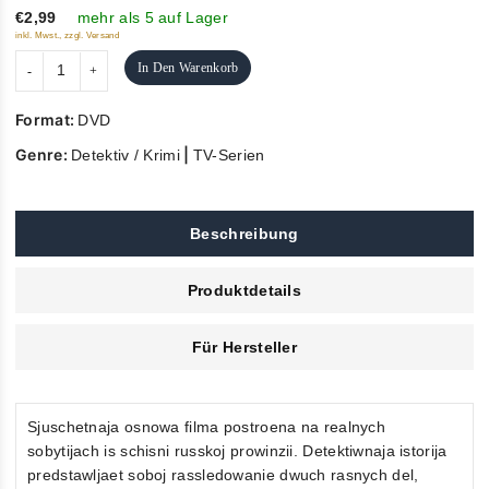
5
€2,99
mehr als 5 auf Lager
inkl. Mwst., zzgl. Versand
In Den Warenkorb
Format:
DVD
Genre:
|
Detektiv / Krimi
TV-Serien
Beschreibung
Produktdetails
Für Hersteller
Sjuschetnaja osnowa filma postroena na realnych
sobytijach is schisni russkoj prowinzii. Detektiwnaja istorija
predstawljaet soboj rassledowanie dwuch rasnych del,