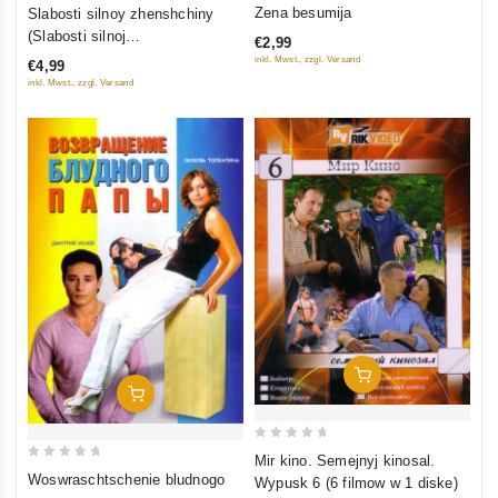
0
0
Zena besumija
Slabosti silnoy zhenshchiny
out
out
(Slabosti silnoj
€2,99
of
of
schenschtschiny) (8 serij)
inkl. Mwst., zzgl. Versand
€4,99
5
5
inkl. Mwst., zzgl. Versand
In Den Warenkorb
In Den Warenkorb
0
Mir kino. Semejnyj kinosal.
0
out
Woswraschtschenie bludnogo
Wypusk 6 (6 filmow w 1 diske)
out
of