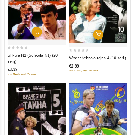
In Den Warenkorb
In Den Warenkorb
0
Shkola N1 (Schkola N1) (20
0
Wratschebnaja tajna 4 (10 serij)
out
serij)
out
of
€2,99
of
€3,99
inkl. Mwst., zzgl. Versand
5
5
inkl. Mwst., zzgl. Versand