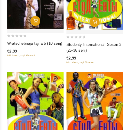
In Den Warenkorb
In Den Warenkorb
0
0
Wratschebnaja tajna 5 (10 serij)
Studenty International. Seson 3
out
out
(25-36 serii)
€2,99
of
of
inkl. Mwst., zzgl. Versand
€2,99
5
5
inkl. Mwst., zzgl. Versand