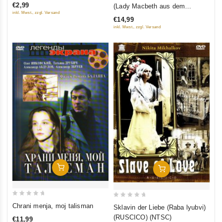
out
€2,99
(Lady Macbeth aus dem
of
of
inkl. Mwst., zzgl. Versand
Landkreis Mzensk)
5
€14,99
5
inkl. Mwst., zzgl. Versand
In Den Warenkorb
In Den Warenkorb
0
0
Chrani menja, moj talisman
Sklavin der Liebe (Raba lyubvi)
out
out
(RUSCICO) (NTSC)
€11,99
of