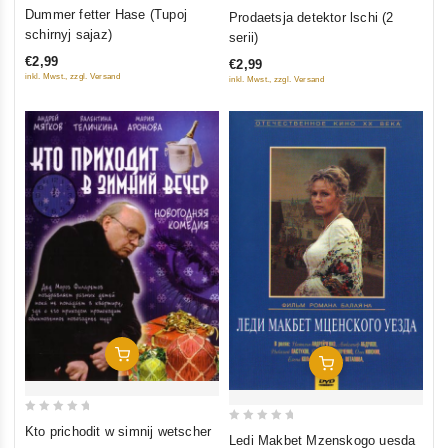
0
0
Dummer fetter Hase (Tupoj
Prodaetsja detektor lschi (2
out
out
schirnyj sajaz)
serii)
of
of
€2,99
€2,99
5
5
inkl. Mwst., zzgl. Versand
inkl. Mwst., zzgl. Versand
In Den Warenkorb
In Den Warenkorb
0
Kto prichodit w simnij wetscher
0
Ledi Makbet Mzenskogo uesda
out