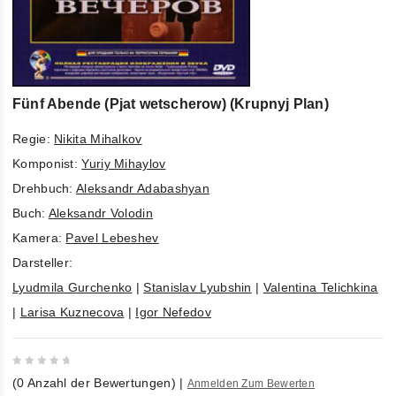
Fünf Abende (Pjat wetscherow) (Krupnyj Plan)
Regie:
Nikita Mihalkov
Komponist:
Yuriy Mihaylov
Drehbuch:
Aleksandr Adabashyan
Buch:
Aleksandr Volodin
Kamera:
Pavel Lebeshev
Darsteller:
Lyudmila Gurchenko
|
Stanislav Lyubshin
|
Valentina Telichkina
|
Larisa Kuznecova
|
Igor Nefedov
0
(
0
Anzahl der Bewertungen)
|
Anmelden Zum Bewerten
out