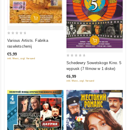
In Den Warenkorb
0
Various Artists. Fabrika
In Den Warenkorb
out
raswletschenij
of
€5,99
5
inkl. Mwst., zzgl. Versand
0
Schedewry Sowetskogo Kino. 5
out
wypusk (7 filmow w 1 diske)
of
€6,99
5
inkl. Mwst., zzgl. Versand