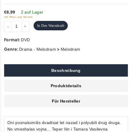
of
5
€8,99
2 auf Lager
inkl. Mwst., zzgl. Versand
In Den Warenkorb
Format:
DVD
Genre:
>
Drama - Melodram
Melodram
Beschreibung
Produktdetails
Für Hersteller
Oni poznakomilis dvadtsat let nazad i polyubili drug druga.
No vmeshalas vojna... Teper Ilin i Tamara Vasilevna