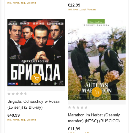
of
inkl. Mwst., zzgl. Versand
€12,99
5
5
inkl. Mwst., zzgl. Versand
In Den Warenkorb
In Den Warenkorb
0
Brigada. Odnaschdy w Rossii
out
(15 serij) (2 Blu-ray)
of
0
Marathon im Herbst (Osenniy
€49,99
5
out
inkl. Mwst., zzgl. Versand
marafon) (NTSC) (RUSCICO)
of
€11,99
5