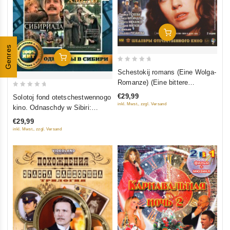
In Den Warenkorb
Genres
In Den Warenkorb
0
Schestokij romans (Eine Wolga-
out
Romanze) (Eine bittere
of
Romanze) (Blu-Ray)
0
€29,99
Solotoj fond otetschestwennogo
5
out
inkl. Mwst., zzgl. Versand
kino. Odnaschdy w Sibiri:
of
Sibiriada (Film 1-2); Daurija;
€29,99
5
Chmel (4 DVD)
inkl. Mwst., zzgl. Versand