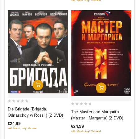
inkl. Mwst., zzgl. Versand
In Den Warenkorb
In Den Warenkorb
0
Die Brigade (Brigada.
0
The Master and Margarita
out
Odnaschdy w Rossii) (2 DVD)
out
(Master i Margarita) (2 DVD)
of
of
€24,99
5
€24,99
5
inkl. Mwst., zzgl. Versand
inkl. Mwst., zzgl. Versand