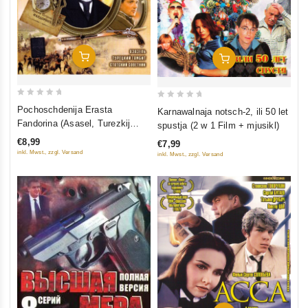
In Den Warenkorb
In Den Warenkorb
0
0
Pochoschdenija Erasta
Karnawalnaja notsch-2, ili 50 let
out
out
Fandorina (Asasel, Turezkij
spustja (2 w 1 Film + mjusikl)
of
of
gambit, Statskij Sowetnik)
€8,99
€7,99
5
5
inkl. Mwst., zzgl. Versand
inkl. Mwst., zzgl. Versand