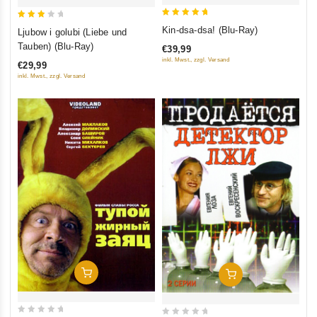
5
3
Kin-dsa-dsa! (Blu-Ray)
Ljubow i golubi (Liebe und
out of 5
out
Tauben) (Blu-Ray)
€39,99
of 5
inkl. Mwst., zzgl. Versand
€29,99
inkl. Mwst., zzgl. Versand
In Den Warenkorb
In Den Warenkorb