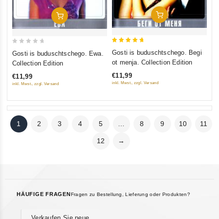
In Den Warenkorb
In Den Warenkorb
5
0
Gosti is buduschtschego. Begi
Gosti is buduschtschego. Ewa.
out of 5
out
ot menja. Collection Edition
Collection Edition
of
€11,99
€11,99
5
inkl. Mwst., zzgl. Versand
inkl. Mwst., zzgl. Versand
1
2
3
4
5
…
8
9
10
11
12
→
HÄUFIGE FRAGEN
Fragen zu Bestellung, Lieferung oder Produkten?
Verkaufen Sie neue