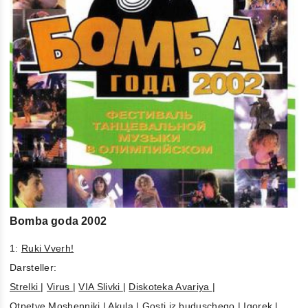
Bomba goda 2002
1:
Ruki Vverh!
Darsteller:
Strelki
|
Virus
|
VIA Slivki
|
Diskoteka Avariya
|
Otpetye Moshenniki
|
Akula
|
Gosti iz buduschego
|
Igorek
|