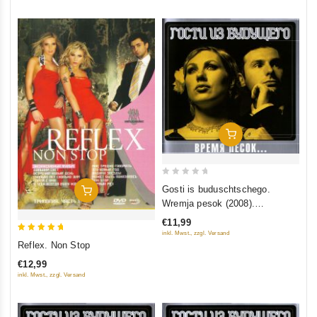
In Den Warenkorb
0
Gosti is buduschtschego.
In Den Warenkorb
out
Wremja pesok (2008).
of
Collection Edition
€11,99
5
inkl. Mwst., zzgl. Versand
5
Reflex. Non Stop
out of 5
€12,99
inkl. Mwst., zzgl. Versand