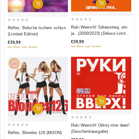
In Den Warenkorb
In Den Warenkorb
0
0
Ruki Wwerch! Sdrawstwuj, eto
Reflex. Bolsche tschem schisn
out
out
ja...(2000/2023) (Deluxe Limited
(Limited Edition)
of
of
Edition)
€39,99
€39,99
5
5
inkl. Mwst., zzgl. Versand
inkl. Mwst., zzgl. Versand
In Den Warenkorb
In Den Warenkorb
0
Ruki Wwerch! Otkroj mne dwer!
out
0
(Geschenkausgabe)
Reflex. Blondes 126 (MOON)
of
out