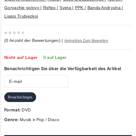
Goryachie golovy
|
Reflex
|
Sveta
|
PPK
|
Banda Andryuha
|
Ljapis Trubjezkoi
0
(
0
Anzahl der Bewertungen)
|
Anmelden Zum Bewerten
out
of
5
Nicht auf Lager
0 auf Lager
Benachrichtigen Sie über die Verfügbarkeit des Artikel
Benachrichtigen
Format:
DVD
Genre:
>
Musik
Pop / Disco