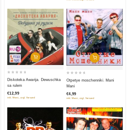
In Den Warenkorb
In Den Warenkorb
0
0
Diskoteka Awarija. Dewuschka
Otpetye moschenniki. Mani
out
out
sa rulem
Mani
of
of
€12,99
€4,99
5
5
inkl. Mwst., zzgl. Versand
inkl. Mwst., zzgl. Versand