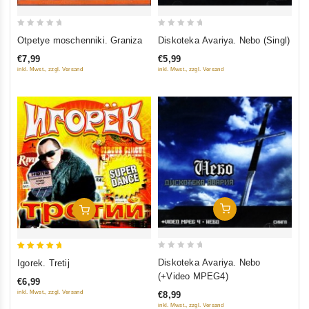
0
0
Otpetye moschenniki. Graniza
Diskoteka Avariya. Nebo (Singl)
out
out
€7,99
€5,99
of
of
inkl. Mwst., zzgl. Versand
inkl. Mwst., zzgl. Versand
5
5
In Den Warenkorb
In Den Warenkorb
0
5
Diskoteka Avariya. Nebo
Igorek. Tretij
out
out of 5
(+Video MPEG4)
€6,99
of
inkl. Mwst., zzgl. Versand
€8,99
5
inkl. Mwst., zzgl. Versand