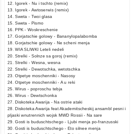
12. Igorek - Nu i tschto (remix)
13. Igorek - Awtoserwis (remix)
14. Sweta - Twoi glasa
15. Sweta - Pismo
16. PPK - Woskreschenie
17. Gorjatschie golowy - Bananylopalabomba
18. Gorjatschie golowy - Ne scheni menja
19. WIA SLIWKI Leteli nedeli
20. Strelki - Solnze sa goroj (remix)
21. Strelki - Wesna, wesna
22. Strelki - Dewotschka, wetotschka
23. Otpetye moschenniki - Nasosy
24. Otpetye moschenniki - A u reki
25. Wirus - poproschu tebja
26. Wirus - Dewtschonka
27. Diskoteka Awarija - Na ostrie ataki
28. Diskoteka Awarija feat Akademitscheskij ansambl pesni i
pljaski wnutrennich wojsk MWD Rossii - Na sare
29. Gosti is buduschtschego - Ljubi menja po-franzusski
30. Gosti is buduschtschego - Eto silnee menja