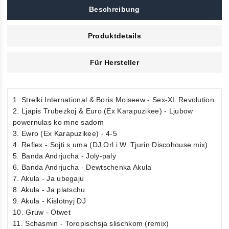
Beschreibung
Produktdetails
Für Hersteller
1. Strelki International & Boris Moiseew - Sex-XL Revolution
2. Ljapis Trubezkoj & Euro (Ex Karapuzikee) - Ljubow
powernulas ko mne sadom
3. Ewro (Ex Karapuzikee) - 4-5
4. Reflex - Sojti s uma (DJ Orl i W. Tjurin Discohouse mix)
5. Banda Andrjucha - Joly-paly
6. Banda Andrjucha - Dewtschenka Akula
7. Akula - Ja ubegaju
8. Akula - Ja platschu
9. Akula - Kislotnyj DJ
10. Gruw - Otwet
11. Schasmin - Toropischsja slischkom (remix)