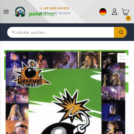
+49 5481 847429
Weltweiter Versand
0
Suchen
nach: