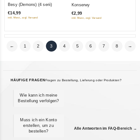
0
0
Besy (Demons) (4 serii)
Konserwy
out
out
€14,99
€2,99
of
of
inkl. Mwst., zzgl. Versand
inkl. Mwst., zzgl. Versand
5
5
←
1
2
3
4
5
6
7
8
→
HÄUFIGE FRAGEN
Fragen zu Bestellung, Lieferung oder Produkten?
Wie kann ich meine
Bestellung verfolgen?
Muss ich ein Konto
erstellen, um zu
Alle Antworten im FAQ-Bereich →
bestellen?