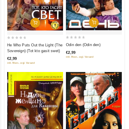
In Den Warenkorb
In Den Warenkorb
0
0
Odin den (Odin den)
He Who Puts Out the Light (The
out
out
Sovereign) (Tot kto gasit swet)
€2,99
of
of
inkl. Mwst., zzgl. Versand
€2,99
5
5
inkl. Mwst., zzgl. Versand