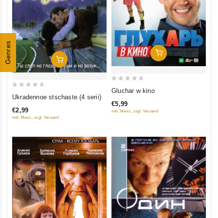
Genres
In Den Warenkorb
In Den Warenkorb
0
Gluchar w kino
0
out
Ukradennoe stschaste (4 serii)
out
€5,99
of
€2,99
inkl. Mwst., zzgl. Versand
of
5
inkl. Mwst., zzgl. Versand
5