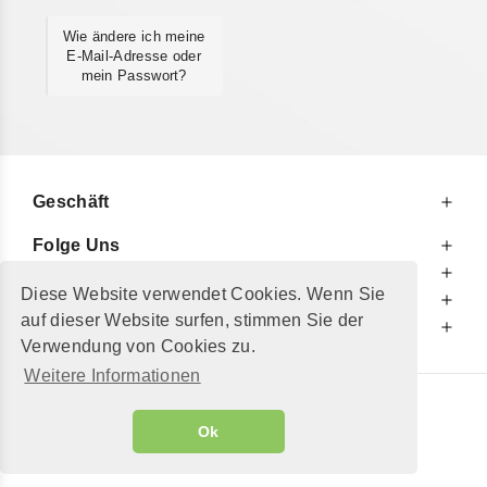
Wie ändere ich meine
E-Mail-Adresse oder
mein Passwort?
Geschäft
Folge Uns
Zu Ihren Diensten
Diese Website verwendet Cookies. Wenn Sie
Zu Ihrer Information
auf dieser Website surfen, stimmen Sie der
Zusätzlich
Verwendung von Cookies zu.
Weitere Informationen
© 2002 - 2026
"Petershop GmbH"
|
Ok
Alle Preise inkl. MwSt. und zzgl.
Versandkosten
GeToTickets.com
| build#3.12.37