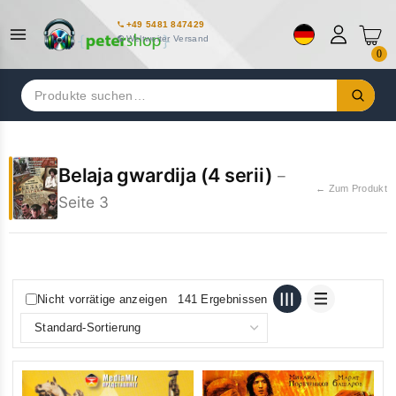
+49 5481 847429
Weltweiter Versand
0
Suchen
nach:
Belaja gwardija (4 serii)
–
← Zum Produkt
Seite 3
Nicht vorrätige anzeigen
141 Ergebnissen