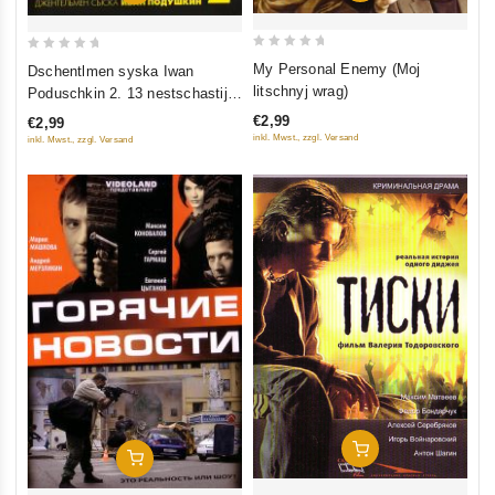
0
0
My Personal Enemy (Moj
Dschentlmen syska Iwan
out
out
litschnyj wrag)
Poduschkin 2. 13 nestschastij
of
of
Gerakla
€2,99
€2,99
5
5
inkl. Mwst., zzgl. Versand
inkl. Mwst., zzgl. Versand
In Den Warenkorb
In Den Warenkorb