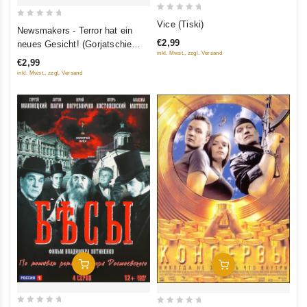
0
Vice (Tiski)
0
Newsmakers - Terror hat ein
out
out
€2,99
neues Gesicht! (Gorjatschie
of
of
inkl. Mwst., zzgl. Versand
nowosti)
5
€2,99
5
inkl. Mwst., zzgl. Versand
In Den Warenkorb
In Den Warenkorb