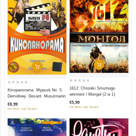
In Den Warenkorb
In Den Warenkorb
0
0
1612: Chroniki Smutnogo
Kinopanorama. Wypusk No. 5.
out
out
wremeni / Mongol (2 w 1)
Demidowy. Desant. Musulmanin
of
of
€5,99
€8,99
5
5
inkl. Mwst., zzgl. Versand
inkl. Mwst., zzgl. Versand