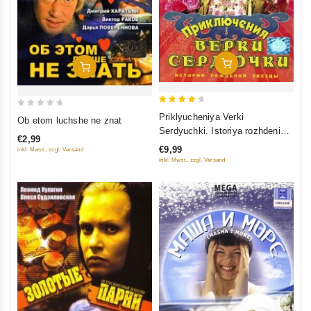
In Den Warenkorb
In Den Warenkorb
4.5
0
Priklyucheniya Verki
Ob etom luchshe ne znat
out of 5
out
Serdyuchki. Istoriya rozhdeniya
€2,99
of
zvezdy. Andrej Danilko v
€9,99
inkl. Mwst., zzgl. Versand
5
muzykalnoj komedii
inkl. Mwst., zzgl. Versand