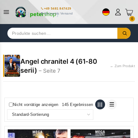
+49 5481 847429
Weltweiter Versand
0
Suchen
nach:
Angel chranitel 4 (61-80
← Zum Produkt
serii)
– Seite 7
Nicht vorrätige anzeigen
145 Ergebnissen