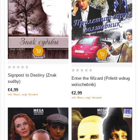
In Den Warenkorb
In Den Warenkorb
0
Signpost to Destiny (Znak
0
Enter the Wizard (Priletit wdrug
out
sudby)
out
wolschebnik)
of
of
€4,99
5
€2,99
5
inkl. Mwst., zzgl. Versand
inkl. Mwst., zzgl. Versand