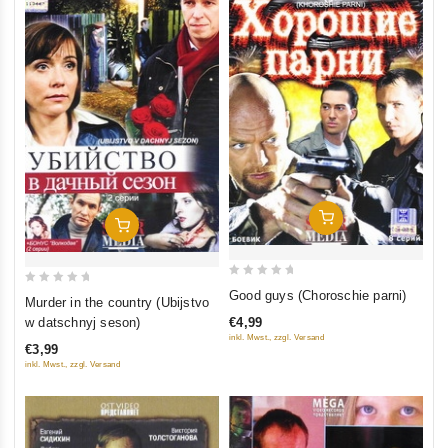
In Den Warenkorb
In Den Warenkorb
0
0
Good guys (Choroschie parni)
Murder in the country (Ubijstvo
out
out
€4,99
w datschnyj seson)
of
of
inkl. Mwst., zzgl. Versand
€3,99
5
5
inkl. Mwst., zzgl. Versand