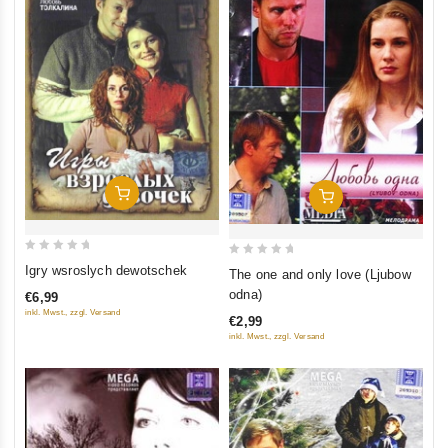
In Den Warenkorb
In Den Warenkorb
0
0
Igry wsroslych dewotschek
The one and only love (Ljubow
out
out
odna)
€6,99
of
of
inkl. Mwst., zzgl. Versand
€2,99
5
5
inkl. Mwst., zzgl. Versand