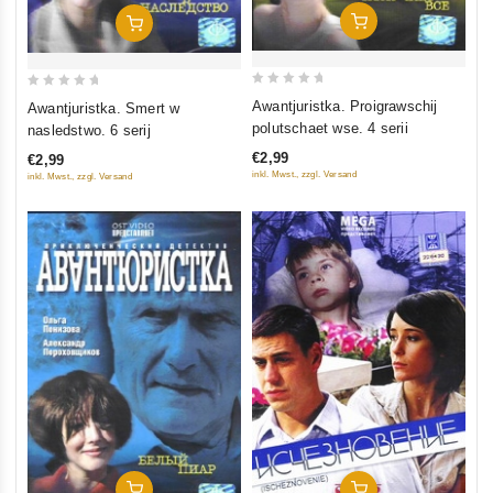
In Den Warenkorb
In Den Warenkorb
0
0
Awantjuristka. Proigrawschij
Awantjuristka. Smert w
out
out
polutschaet wse. 4 serii
nasledstwo. 6 serij
of
of
€2,99
€2,99
5
5
inkl. Mwst., zzgl. Versand
inkl. Mwst., zzgl. Versand
In Den Warenkorb
In Den Warenkorb