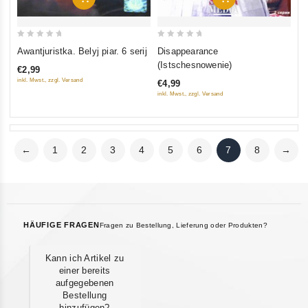
0
0
Awantjuristka. Belyj piar. 6 serij
Disappearance
out
out
(Istschesnowenie)
€2,99
of
of
inkl. Mwst., zzgl. Versand
€4,99
5
5
inkl. Mwst., zzgl. Versand
←
1
2
3
4
5
6
7
8
→
HÄUFIGE FRAGEN
Fragen zu Bestellung, Lieferung oder Produkten?
Kann ich Artikel zu
einer bereits
aufgegebenen
Bestellung
hinzufügen?