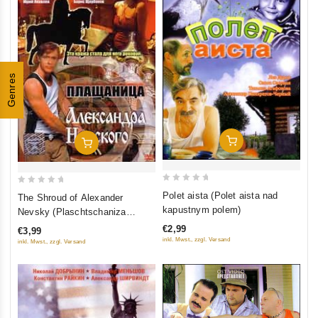
Genres
In Den Warenkorb
In Den Warenkorb
0
0
Polet aista (Polet aista nad
The Shroud of Alexander
out
out
kapustnym polem)
Nevsky (Plaschtschaniza
of
of
Aleksandra Newskogo)
€2,99
€3,99
5
5
inkl. Mwst., zzgl. Versand
inkl. Mwst., zzgl. Versand