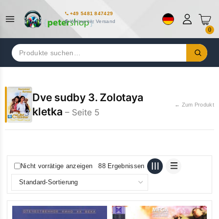
+49 5481 847429
Weltweiter Versand
0
Suchen
nach:
Dve sudby 3. Zolotaya
← Zum Produkt
kletka
– Seite 5
Nicht vorrätige anzeigen
88 Ergebnissen