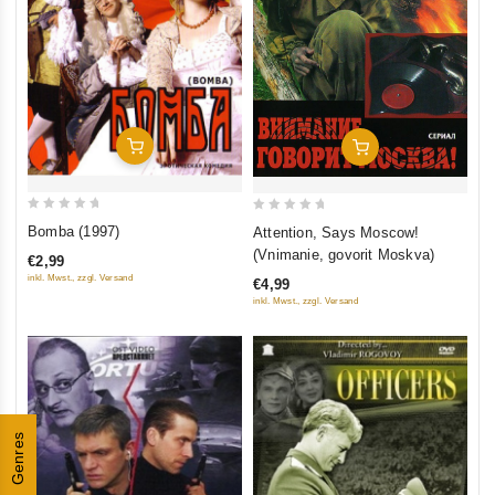
In Den Warenkorb
In Den Warenkorb
0
0
Bomba (1997)
Attention, Says Moscow!
out
out
(Vnimanie, govorit Moskva)
€2,99
of
of
inkl. Mwst., zzgl. Versand
€4,99
5
5
inkl. Mwst., zzgl. Versand
Genres