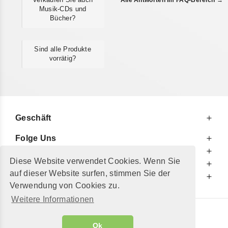
Alle Antworten im FAQ-Bereich →
Musik-CDs und
Bücher?
Sind alle Produkte
vorrätig?
Geschäft
Folge Uns
Zu Ihren Diensten
Diese Website verwendet Cookies. Wenn Sie
Zu Ihrer Information
auf dieser Website surfen, stimmen Sie der
Zusätzlich
Verwendung von Cookies zu.
Weitere Informationen
© 2002 - 2026
"Petershop GmbH"
|
Ok
Alle Preise inkl. MwSt. und zzgl.
Versandkosten