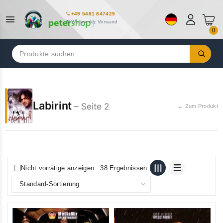
+49 5481 847429
Weltweiter Versand
0
Suchen
nach:
Labirint
– Seite 2
← Zum Produkt
Nicht vorrätige anzeigen
38 Ergebnissen