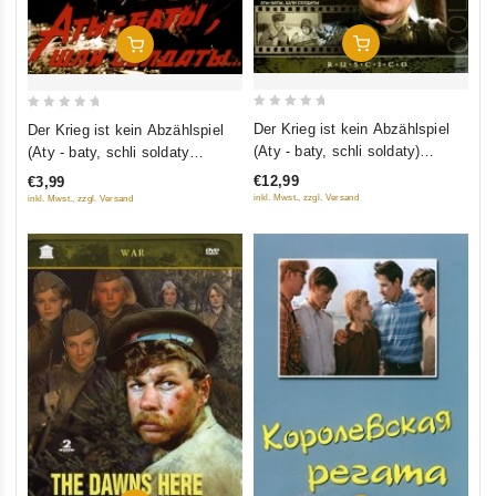
In Den Warenkorb
In Den Warenkorb
0
0
Der Krieg ist kein Abzählspiel
Der Krieg ist kein Abzählspiel
out
out
(Aty - baty, schli soldaty)
(Aty - baty, schli soldaty
of
of
(RUSCICO)
(Amalgama))
€12,99
€3,99
5
5
inkl. Mwst., zzgl. Versand
inkl. Mwst., zzgl. Versand