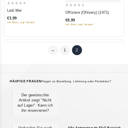
0
0
Ledi Mer
Offiziere (Ofitsery) (1971)
out
out
€3,99
€8,99
of
of
inkl. Mwst., zzgl. Versand
inkl. Mwst., zzgl. Versand
5
5
←
1
2
HÄUFIGE FRAGEN
Fragen zu Bestellung, Lieferung oder Produkten?
Der gewünschte
Artikel zeigt "Nicht
auf Lager". Kann ich
ihn reservieren?
Verkaufen Sie auch