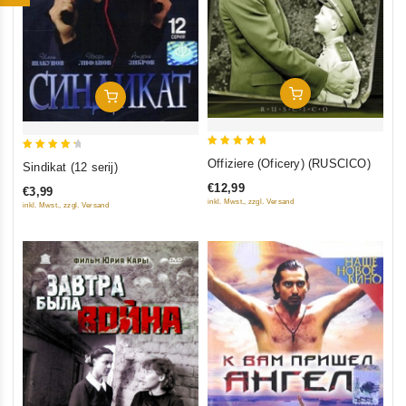
In Den Warenkorb
In Den Warenkorb
5
4.5
Offiziere (Oficery) (RUSCICO)
Sindikat (12 serij)
out of 5
out of 5
€12,99
€3,99
inkl. Mwst., zzgl. Versand
inkl. Mwst., zzgl. Versand