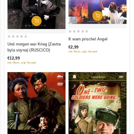
In Den Warenkorb
In Den Warenkorb
0
K wam prischel Angel
0
out
Und morgen war Krieg (Zavtra
€2,99
out
of
byla voyna) (RUSCICO)
inkl. Mwst., zzgl. Versand
of
5
€12,99
5
inkl. Mwst., zzgl. Versand