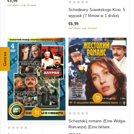
€5,99
5
inkl. Mwst., zzgl. Versand
0
Schedewry Sowetskogo Kino. 5
out
wypusk (7 filmow w 1 diske)
of
€6,99
5
inkl. Mwst., zzgl. Versand
Genres
In Den Warenkorb
In Den Warenkorb
0
Schestokij romans (Eine Wolga-
out
Romanze) (Eine bittere
of
Romanze) (Blu-Ray)
0