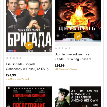
In Den Warenkorb
In Den Warenkorb
0
Utomlennye solnzem - 2.
out
Zitadel. Ni schagu nasad!
0
of
Die Brigade (Brigada.
€24,99
out
5
Odnaschdy w Rossii) (2 DVD)
inkl. Mwst., zzgl. Versand
of
€24,99
5
inkl. Mwst., zzgl. Versand