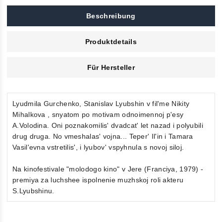
Beschreibung
Produktdetails
Für Hersteller
Lyudmila Gurchenko, Stanislav Lyubshin v fil'me Nikity
Mihalkova , snyatom po motivam odnoimennoj p'esy
A.Volodina. Oni poznakomilis' dvadcat' let nazad i polyubili
drug druga. No vmeshalas' vojna... Teper' Il'in i Tamara
Vasil'evna vstretilis', i lyubov' vspyhnula s novoj siloj.
Na kinofestivale "molodogo kino" v Jere (Franciya, 1979) -
premiya za luchshee ispolnenie muzhskoj roli akteru
S.Lyubshinu.