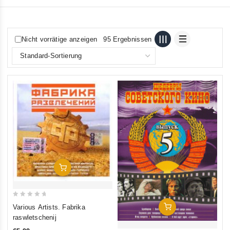
Nicht vorrätige anzeigen
95 Ergebnissen
In Den Warenkorb
0
Various Artists. Fabrika
In Den Warenkorb
out
raswletschenij
of