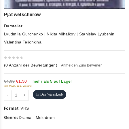
Pjat wetscherow
Darsteller:
Lyudmila Gurchenko
|
Nikita Mihalkov
|
Stanislav Lyubshin
|
Valentina Telichkina
0
(
0
Anzahl der Bewertungen)
|
Anmelden Zum Bewerten
out
of
5
€4,99
€1,50
mehr als 5 auf Lager
inkl. Mwst., zzgl. Versand
In Den Warenkorb
Format:
VHS
Genre:
Drama - Melodram