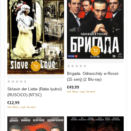
In Den Warenkorb
In Den Warenkorb
0
Brigada. Odnaschdy w Rossii
out
(15 serij) (2 Blu-ray)
of
0
€49,99
Sklavin der Liebe (Raba lyubvi)
5
inkl. Mwst., zzgl. Versand
out
(RUSCICO) (NTSC)
of
€12,99
5
inkl. Mwst., zzgl. Versand