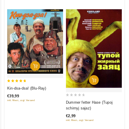
5
In Den Warenkorb
In Den Warenkorb
5
Kin-dsa-dsa! (Blu-Ray)
out of 5
€39,99
0
inkl. Mwst., zzgl. Versand
Dummer fetter Hase (Tupoj
out
schirnyj sajaz)
of
€2,99
5
inkl. Mwst., zzgl. Versand