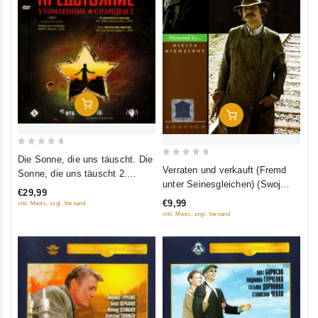
In Den Warenkorb
In Den Warenkorb
0
Die Sonne, die uns täuscht. Die
0
out
Verraten und verkauft (Fremd
Sonne, die uns täuscht 2.
out
of
unter Seinesgleichen) (Swoj
(Utomlennye solnzem.
€29,99
of
5
sredi tschuschich, tschuschoj
Utomlennye solnzem 2:
€9,99
inkl. Mwst., zzgl. Versand
5
sredi swoich) (NTSC)
Predstojanie) (2 DVD)
inkl. Mwst., zzgl. Versand
(RUSCICO)
(RUSCICO)