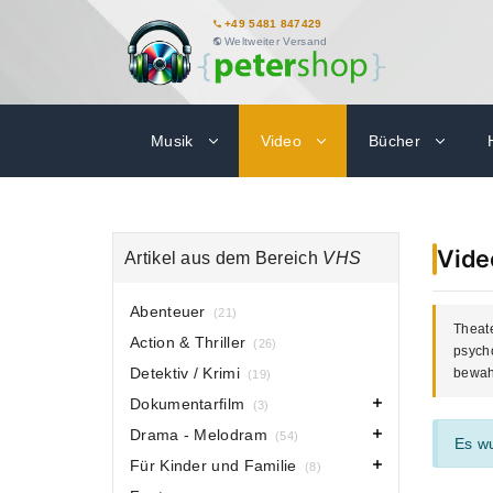
+49 5481 847429
Weltweiter Versand
Musik
Video
Bücher
Vide
Artikel aus dem Bereich
VHS
Abenteuer
(21)
Theate
Action & Thriller
(26)
psych
Detektiv / Krimi
bewahr
(19)
Dokumentarfilm
(3)
Drama - Melodram
(54)
Es w
Für Kinder und Familie
(8)