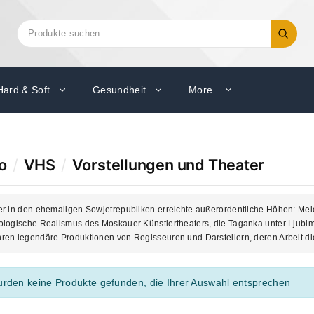
Suchen
Suche
nach:
Hard & Soft
Gesundheit
More
o
/
VHS
/
Vorstellungen und Theater
r in den ehemaligen Sowjetrepubliken erreichte außerordentliche Höhen: Meie
ologische Realismus des Moskauer Künstlertheaters, die Taganka unter Ljub
en legendäre Produktionen von Regisseuren und Darstellern, deren Arbeit die
urden keine Produkte gefunden, die Ihrer Auswahl entsprechen