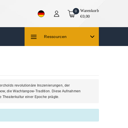
Warenkorb
0
€0,00
Ressourcen
rcholds revolutionäre Inszenierungen, der
imow, die Wachtangow-Tradition. Diese Aufnahmen
 Theaterkultur einer Epoche prägte.