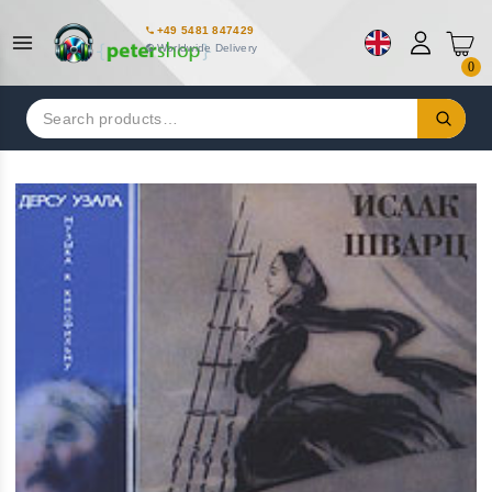
+49 5481 847429
Worldwide Delivery
0
Search
for: