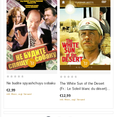
Add To Cart
Add To Cart
0
0
Ne budite spyashchuyu sobaku
The White Sun of the Desert
out
out
(Fr.: Le Soleil blanc du désert)
€2,99
of
of
(Beloe solntse pustyni)
inkl. Mwst., zzgl. Versand
€12,99
5
5
(RUSCICO)
inkl. Mwst., zzgl. Versand