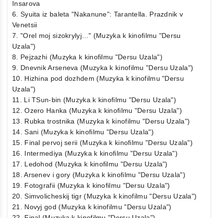
Insarova
6. Syuita iz baleta "Nakanune": Tarantella. Prazdnik v
Venetsii
7. "Orel moj sizokrylyj…" (Muzyka k kinofilmu "Dersu
Uzala")
8. Pejzazhi (Muzyka k kinofilmu "Dersu Uzala")
9. Dnevnik Arseneva (Muzyka k kinofilmu "Dersu Uzala")
10. Hizhina pod dozhdem (Muzyka k kinofilmu "Dersu
Uzala")
11. Li TSun-bin (Muzyka k kinofilmu "Dersu Uzala")
12. Ozero Hanka (Muzyka k kinofilmu "Dersu Uzala")
13. Rubka trostnika (Muzyka k kinofilmu "Dersu Uzala")
14. Sani (Muzyka k kinofilmu "Dersu Uzala")
15. Final pervoj serii (Muzyka k kinofilmu "Dersu Uzala")
16. Intermediya (Muzyka k kinofilmu "Dersu Uzala")
17. Ledohod (Muzyka k kinofilmu "Dersu Uzala")
18. Arsenev i gory (Muzyka k kinofilmu "Dersu Uzala")
19. Fotografii (Muzyka k kinofilmu "Dersu Uzala")
20. Simvolicheskij tigr (Muzyka k kinofilmu "Dersu Uzala")
21. Novyj god (Muzyka k kinofilmu "Dersu Uzala")
22. Final (Muzyka k kinofilmu "Dersu Uzala")