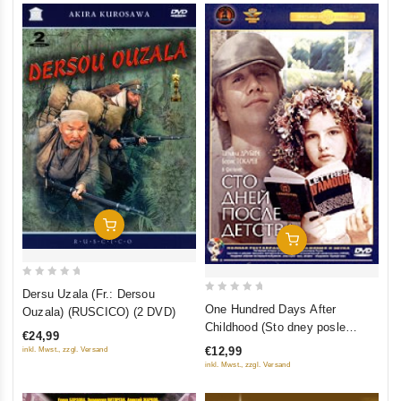
Add To Cart
Add To Cart
0
Dersu Uzala (Fr.: Dersou
0
out
One Hundred Days After
Ouzala) (RUSCICO) (2 DVD)
out
of
Childhood (Sto dney posle
€24,99
of
5
detstva)
€12,99
inkl. Mwst., zzgl. Versand
5
inkl. Mwst., zzgl. Versand