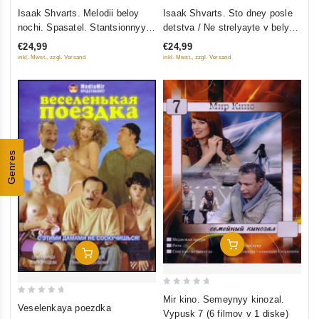
0
0
Isaak Shvarts. Melodii beloy
Isaak Shvarts. Sto dney posle
out
out
nochi. Spasatel. Stantsionnyy
detstva / Ne strelyayte v belykh
of
of
smotritel
lebedey
€24,99
€24,99
5
5
inkl. Mwst., zzgl. Versand
inkl. Mwst., zzgl. Versand
Genres
Add To Cart
Add To Cart
0
Mir kino. Semeynyy kinozal.
0
Veselenkaya poezdka
out
Vypusk 7 (6 filmov v 1 diske)
out