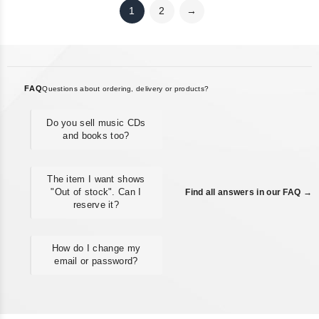
1
2
→
FAQ
Questions about ordering, delivery or products?
Do you sell music CDs
and books too?
The item I want shows
"Out of stock". Can I
Find all answers in our FAQ →
reserve it?
How do I change my
email or password?