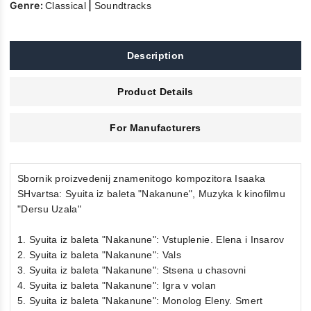
Genre:
|
Classical
Soundtracks
Description
Product Details
For Manufacturers
Sbornik proizvedenij znamenitogo kompozitora Isaaka
SHvartsa: Syuita iz baleta "Nakanune", Muzyka k kinofilmu
"Dersu Uzala"
1. Syuita iz baleta "Nakanune": Vstuplenie. Elena i Insarov
2. Syuita iz baleta "Nakanune": Vals
3. Syuita iz baleta "Nakanune": Stsena u chasovni
4. Syuita iz baleta "Nakanune": Igra v volan
5. Syuita iz baleta "Nakanune": Monolog Eleny. Smert