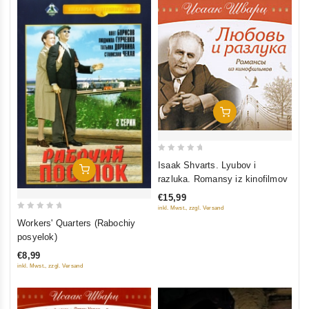
Add To Cart
0
Isaak Shvarts. Lyubov i
Add To Cart
out
razluka. Romansy iz kinofilmov
of
€15,99
5
inkl. Mwst., zzgl. Versand
0
Workers' Quarters (Rabochiy
out
posyelok)
of
€8,99
5
inkl. Mwst., zzgl. Versand