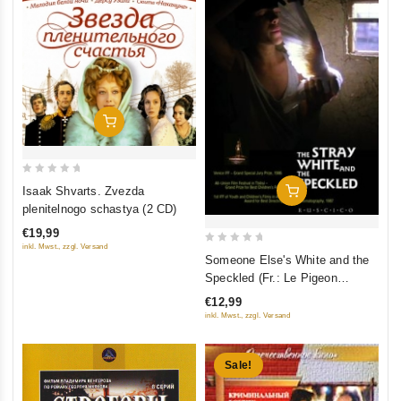
Add To Cart
0
Isaak Shvarts. Zvezda
Add To Cart
out
plenitelnogo schastya (2 CD)
of
€19,99
5
inkl. Mwst., zzgl. Versand
0
Someone Else's White and the
out
Speckled (Fr.: Le Pigeon
of
sauvage) (Chuzhaya belaya i
€12,99
5
ryaboy) (RUSCICO)
inkl. Mwst., zzgl. Versand
Sale!