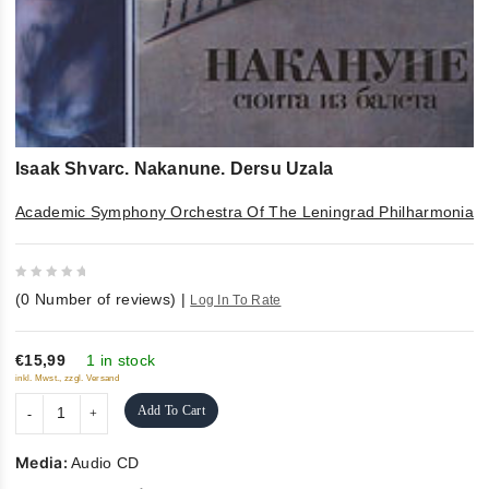
Isaak Shvarc. Nakanune. Dersu Uzala
Academic Symphony Orchestra Of The Leningrad Philharmonia
0
(
0
Number of reviews)
|
Log In To Rate
out
of
5
€15,99
1 in stock
inkl. Mwst., zzgl. Versand
Add To Cart
Media:
Audio CD