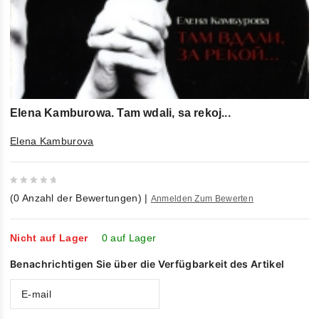
Elena Kamburowa. Tam wdali, sa rekoj...
Elena Kamburova
0
(
0
Anzahl der Bewertungen)
|
Anmelden Zum Bewerten
out
of
5
Nicht auf Lager
0 auf Lager
Benachrichtigen Sie über die Verfügbarkeit des Artikel