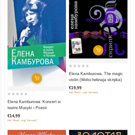
In Den Warenkorb
0
Elena Kamburowa. The magic
out
In Den Warenkorb
violin (Wolschebnaja skripka)
of
€19,99
5
inkl. Mwst., zzgl. Versand
0
Elena Kamburowa. Konzert w
out
teatre Musyki i Poesii
of
€14,99
5
inkl. Mwst., zzgl. Versand