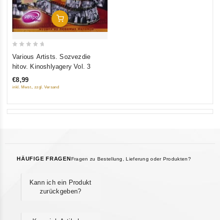
In Den Warenkorb
0
Various Artists. Sozvezdie
out
hitov. Kinoshlyagery Vol. 3
of
€8,99
5
inkl. Mwst., zzgl. Versand
HÄUFIGE FRAGEN
Fragen zu Bestellung, Lieferung oder Produkten?
Kann ich ein Produkt
zurückgeben?