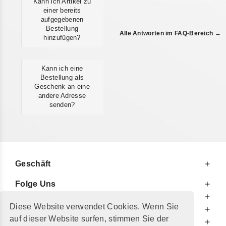
Kann ich Artikel zu
einer bereits
aufgegebenen
Bestellung
Alle Antworten im FAQ-Bereich →
hinzufügen?
Kann ich eine
Bestellung als
Geschenk an eine
andere Adresse
senden?
Geschäft
Folge Uns
Zu Ihren Diensten
Diese Website verwendet Cookies. Wenn Sie
Zu Ihrer Information
auf dieser Website surfen, stimmen Sie der
Zusätzlich