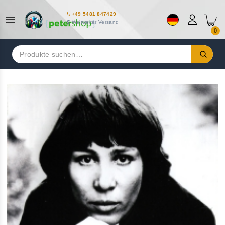
+49 5481 847429
Weltweiter Versand
0
Suchen
nach: