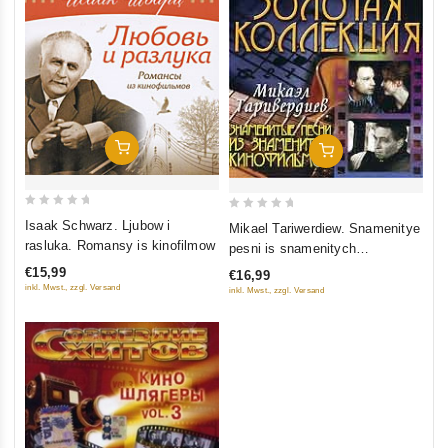
In Den Warenkorb
In Den Warenkorb
0
0
Isaak Schwarz. Ljubow i
Mikael Tariwerdiew. Snamenitye
out
out
rasluka. Romansy is kinofilmow
pesni is snamenitych
of
of
kinofilmow. Solotaja kollekzija
€15,99
€16,99
5
5
inkl. Mwst., zzgl. Versand
inkl. Mwst., zzgl. Versand