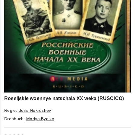
Rossijskie woennye natschala XX weka (RUSCICO)
Regie:
Boris Nekrushev
Drehbuch:
Mariya Byalko