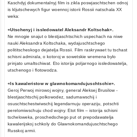
Kaschdyj dokumentalnyj film is zikla poswjaschtschen odnoj
is kljutschewych figur woennoj istorii Rossii natschala XX
weka:
«Utschenyj i issledowatel Aleksandr Koltschak».
Ne mnogie snajut o blestjaschtschich uspechach na niwe
nauki Aleksandra Koltschaka, wydajuschtschego
polititscheskogo dejatelja Rossii. Film raskrywaet tu tschast
schisni admirala, o kotoroj w sowetskie wremena bylo
prinjato umaltschiwat. Eto istorija poljarnogo issledowatelja,
utschenogo i flotowodza.
«Is kawaleristow w glawnokomandujuschtschie».
Geroj Perwoj mirowoj wojny, general Aleksej Brusilow -
blestjaschtschij polkowodez, sadumawschij i
osuschtschestwiwschij legendarnuju operaziju, potschti
perelomiwschuju chod wojny. Etot film – istorija schisni
tscheloweka, proschedschego put ot prepodawatelja
kawalerijskoj schkoly do Glawnokomandujuschtschego
Russkoj armii.