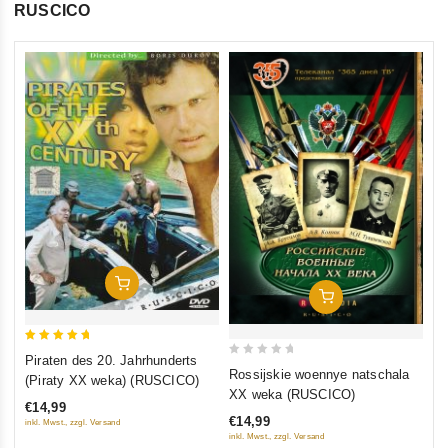
RUSCICO
0
Kö
ou
(D
of
(R
€1
5
inkl
In Den Warenkorb
In Den Warenkorb
5
Piraten des 20. Jahrhunderts
0
out of 5
Rossijskie woennye natschala
(Piraty XX weka) (RUSCICO)
out
XX weka (RUSCICO)
€14,99
of
€14,99
inkl. Mwst., zzgl. Versand
5
inkl. Mwst., zzgl. Versand