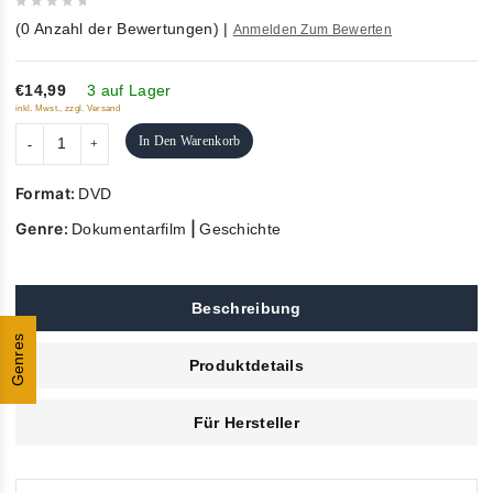
0
(
0
Anzahl der Bewertungen)
|
Anmelden Zum Bewerten
out
of
5
€14,99
3 auf Lager
inkl. Mwst., zzgl. Versand
In Den Warenkorb
Format:
DVD
Genre:
|
Dokumentarfilm
Geschichte
Beschreibung
Genres
Produktdetails
Für Hersteller