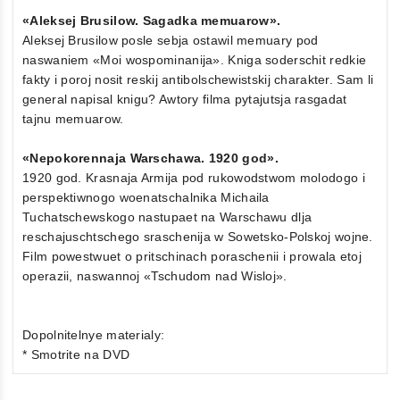
«Aleksej Brusilow. Sagadka memuarow».
Aleksej Brusilow posle sebja ostawil memuary pod
naswaniem «Moi wospominanija». Kniga soderschit redkie
fakty i poroj nosit reskij antibolschewistskij charakter. Sam li
general napisal knigu? Awtory filma pytajutsja rasgadat
tajnu memuarow.
«Nepokorennaja Warschawa. 1920 god».
1920 god. Krasnaja Armija pod rukowodstwom molodogo i
perspektiwnogo woenatschalnika Michaila
Tuchatschewskogo nastupaet na Warschawu dlja
reschajuschtschego sraschenija w Sowetsko-Polskoj wojne.
Film powestwuet o pritschinach poraschenii i prowala etoj
operazii, naswannoj «Tschudom nad Wisloj».
Dopolnitelnye materialy:
* Smotrite na DVD