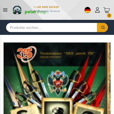
+49 5481 847429
Weltweiter Versand
0
Suchen
nach: