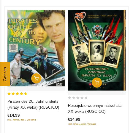
0
Kö
ou
(D
of
(R
€1
5
inkl
Genres
In Den Warenkorb
In Den Warenkorb
5
Piraten des 20. Jahrhunderts
0
out of 5
Rossijskie woennye natschala
(Piraty XX weka) (RUSCICO)
out
XX weka (RUSCICO)
€14,99
of
€14,99
inkl. Mwst., zzgl. Versand
5
inkl. Mwst., zzgl. Versand