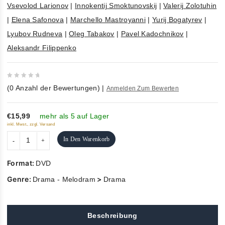
Vsevolod Larionov
|
Innokentij Smoktunovskij
|
Valerij Zolotuhin
|
Elena Safonova
|
Marchello Mastroyanni
|
Yurij Bogatyrev
|
Lyubov Rudneva
|
Oleg Tabakov
|
Pavel Kadochnikov
|
Aleksandr Filippenko
0
(
0
Anzahl der Bewertungen)
|
Anmelden Zum Bewerten
out
of
5
€15,99
mehr als 5 auf Lager
inkl. Mwst., zzgl. Versand
In Den Warenkorb
Format:
DVD
Genre:
>
Drama - Melodram
Drama
Beschreibung