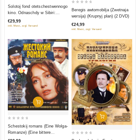
0
Solotoj fond otetschestwennogo
0
Beregis awtomobilja (Zwetnaja
out
kino. Odnaschdy w Sibiri:
out
wersija) (Krupnyj plan) (2 DVD)
of
Sibiriada (Film 1-2); Daurija;
of
€29,99
5
€24,99
Chmel (4 DVD)
inkl. Mwst., zzgl. Versand
5
inkl. Mwst., zzgl. Versand
In Den Warenkorb
In Den Warenkorb
0
Schestokij romans (Eine Wolga-
out
Romanze) (Eine bittere
of
0
Romanze) (Blu-Ray)