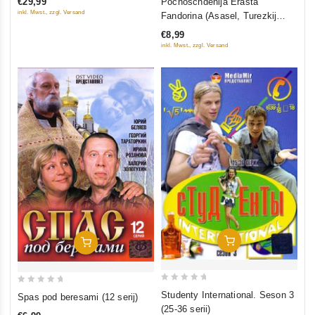
Pochoschdenija Erasta
€29,99
5
out
inkl. Mwst., zzgl. Versand
Fandorina (Asasel, Turezkij
of
gambit, Statskij Sowetnik)
€8,99
5
inkl. Mwst., zzgl. Versand
In Den Warenkorb
In Den Warenkorb
0
0
Studenty International. Seson 3
Spas pod beresami (12 serij)
out
out
(25-36 serii)