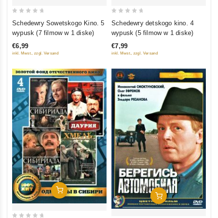
0
0
Schedewry Sowetskogo Kino. 5
Schedewry detskogo kino. 4
out
out
wypusk (7 filmow w 1 diske)
wypusk (5 filmow w 1 diske)
of
of
€6,99
€7,99
5
5
inkl. Mwst., zzgl. Versand
inkl. Mwst., zzgl. Versand
In Den Warenkorb
In Den Warenkorb