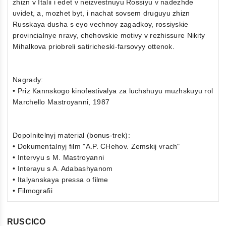
zhizn v Italii i edet v neizvestnuyu Rossiyu v nadezhde
uvidet, a, mozhet byt, i nachat sovsem druguyu zhizn
Russkaya dusha s eyo vechnoy zagadkoy, rossiyskie
provincialnye nravy, chehovskie motivy v rezhissure Nikity
Mihalkova priobreli satiricheski-farsovyy ottenok.
Nagrady:
• Priz Kannskogo kinofestivalya za luchshuyu muzhskuyu rol
Marchello Mastroyanni, 1987
Dopolnitelnyj material (bonus-trek):
• Dokumentalnyj film "A.P. CHehov. Zemskij vrach"
• Intervyu s M. Mastroyanni
• Interayu s A. Adabashyanom
• Italyanskaya pressa o filme
• Filmografii
RUSCICO