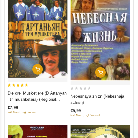
In Den Warenkorb
In Den Warenkorb
5
Die drei Musketiere (D Artanyan
0
Nebesnaya zhizn (Nebesnaja
out of 5
i tri mushketera) (Regional
out
schisn)
Code: 5)
of
€7,99
€5,99
5
inkl. Mwst., zzgl. Versand
inkl. Mwst., zzgl. Versand