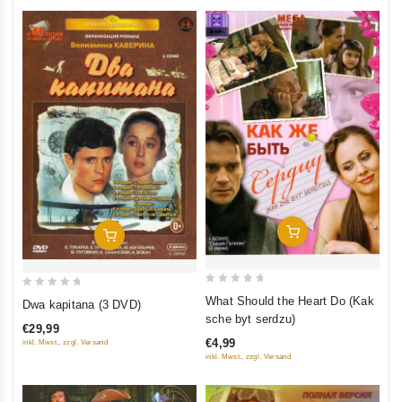
In Den Warenkorb
In Den Warenkorb
0
0
What Should the Heart Do (Kak
Dwa kapitana (3 DVD)
out
out
sche byt serdzu)
€29,99
of
of
€4,99
inkl. Mwst., zzgl. Versand
5
5
inkl. Mwst., zzgl. Versand