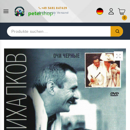
+49 5481 847429
Weltweiter Versand
0
Suchen
nach: