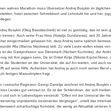
nen wahren Marathon muss Übersetzer Andrej Busykin im täglichen L
liebten, hetzt zwischen Schreibtisch und Lehrstuhl hin und her, jo
llegen.
drej Busykin (Oleg Bassilaschwili) ist viel zu gutmütig, das ist sein g
n kennen. Auch seine Frau Nina (Natalja Gundarewa), seit 20 Jahre
her einigermaßen gelassen hin, dass Andrej seine spärlich bemesse
eundin Alla (Marina Nejolowa) teilt. Zu viele Leute wollen etwas von
 ist der Gastprofessor aus Dänemark (Norbert Kuchinke), der Andre
nug mit ihm joggen kann. Da ist Onkel Kolja (Nikolai Krjutschkow), d
nd die Studenten an der Universität, die auf ihn warten, und auch s
fft auf seine Hilfe. Außerdem hat Andrej ja auch noch seinen Beruf 
ch fertigen Manuskripten fragt ...
r russische Regisseur Georgi Danelija zeichnet mit Andrej Busykin e
ines Landes gut vertraut ist. Es ist der Schlendrian, der sich treib
t und sich in Lebenslügen verstrickt. "Offen mit der Unmoral der Hau
ntersinnig unprätentiös inszeniertes Vergnügen", urteilt das Internat
ebenswert-scharfsichtige Komödie, die wenig an Aktualität verloren h