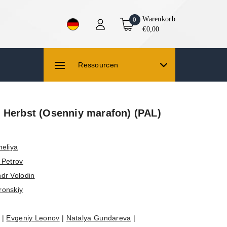
Warenkorb
0
€0,00
Ressourcen
 Herbst (Osenniy marafon) (PAL)
neliya
 Petrov
dr Volodin
ronskiy
|
Evgeniy Leonov
|
Natalya Gundareva
|