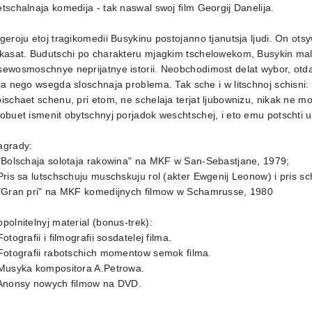
tschalnaja komedija - tak naswal swoj film Georgij Danelija.
geroju etoj tragikomedii Busykinu postojanno tjanutsja ljudi. On o
tkasat. Budutschi po charakteru mjagkim tschelowekom, Busykin ma
ewosmoschnye neprijatnye istorii. Neobchodimost delat wybor, otda
ja nego wsegda sloschnaja problema. Tak sche i w litschnoj schisni:
ischaet schenu, pri etom, ne schelaja terjat ljubownizu, nikak ne
obuet ismenit obytschnyj porjadok weschtschej, i eto emu potschti u
agrady:
"Bolschaja solotaja rakowina" na MKF w San-Sebastjane, 1979;
Pris sa lutschschuju muschskuju rol (akter Ewgenij Leonow) i pris 
 "Gran pri" na MKF komedijnych filmow w Schamrusse, 1980
polnitelnyj material (bonus-trek):
Fotografii i filmografii sosdatelej filma.
Fotografii rabotschich momentow semok filma.
 Musyka kompositora A.Petrowa.
 Anonsy nowych filmow na DVD.