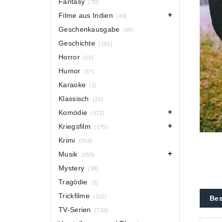
Fantasy
(70)
Filme aus Indien
(49)
Geschenkausgabe
(68)
Geschichte
(161)
Horror
(16)
Humor
(57)
Karaoke
(1)
Klassisch
(25)
Komödie
(572)
Kriegsfilm
(175)
Krimi
(316)
Musik
(285)
Mystery
(38)
Tragödie
(2)
Trickfilme
(112)
Bes
TV-Serien
(716)