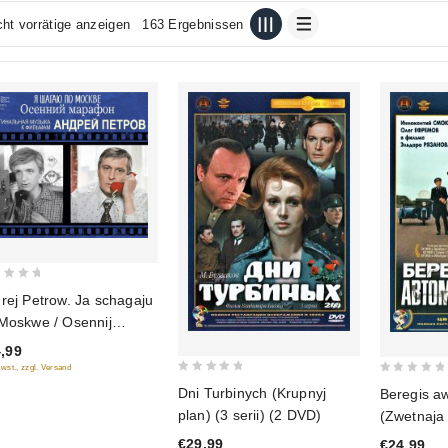
cht vorrätige anzeigen
163 Ergebnissen
rej Petrow. Ja schagaju
Moskwe / Osennij
afon. Originalnaja
,99
yka k filmam
Mwst., zzgl. Versand
0
0
Dni Turbinych (Krupnyj
Beregis a
out
out
plan) (3 serii) (2 DVD)
(Zwetnaja 
of
of
plan) (2 
€29,99
€24,99
5
5