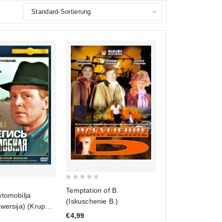
0
Temptation of B.
wtomobilja
out
(Iskuschenie B.)
wersija) (Krupnyj
of
€4,99
5
DVD)