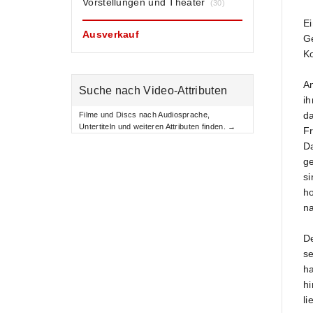
Vorstellungen und Theater
(30)
Ei
Ausverkauf
Ge
Ko
An
Suche nach Video-Attributen
ih
da
Filme und Discs nach Audiosprache,
Untertiteln und weiteren Attributen finden. →
Fr
Da
ge
si
ho
na
De
se
ha
hi
li