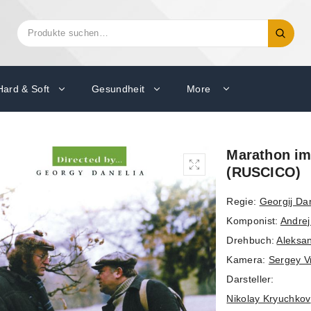
Suchen
Suche
nach:
Hard & Soft
Gesundheit
More
Marathon im
(RUSCICO)
Regie:
Georgij Da
Komponist:
Andrej
Drehbuch:
Aleksan
Kamera:
Sergey V
Darsteller:
Nikolay Kryuchkov