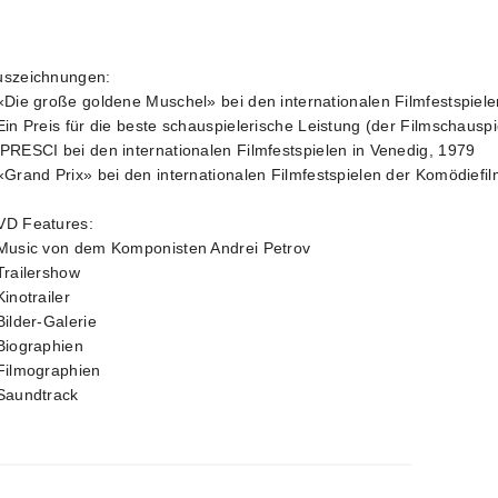
uszeichnungen:
«Die große goldene Muschel» bei den internationalen Filmfestspiel
Ein Preis für die beste schauspielerische Leistung (der Filmschausp
PRESCI bei den internationalen Filmfestspielen in Venedig, 1979
«Grand Prix» bei den internationalen Filmfestspielen der Komödief
VD Features:
 Music von dem Komponisten Andrei Petrov
Trailershow
Kinotrailer
Bilder-Galerie
Biographien
Filmographien
 Saundtrack