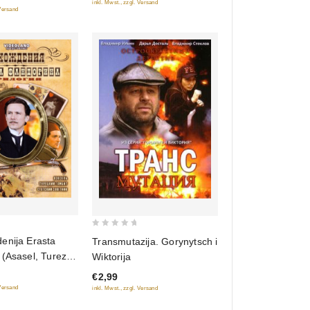
inkl. Mwst., zzgl. Versand
 Versand
0
enija Erasta
Transmutazija. Gorynytsch i
out
(Asasel, Turezkij
Wiktorija
of
atskij Sowetnik)
€2,99
5
 Versand
inkl. Mwst., zzgl. Versand