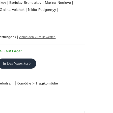
ikov
|
Borislav Brondukov
|
Marina Neelova
|
Galina Volchek
|
Nikita Podgornyy
|
ertungen)
|
Anmelden Zum Bewerten
s 5 auf Lager
In Den Warenkorb
|
>
elodram
Komödie
Tragikomödie