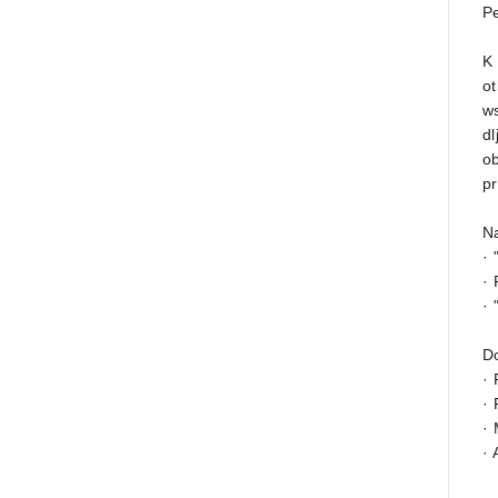
Pe
K 
o
ws
dl
ob
pr
N
· 
· 
·
Do
· 
· 
·
·