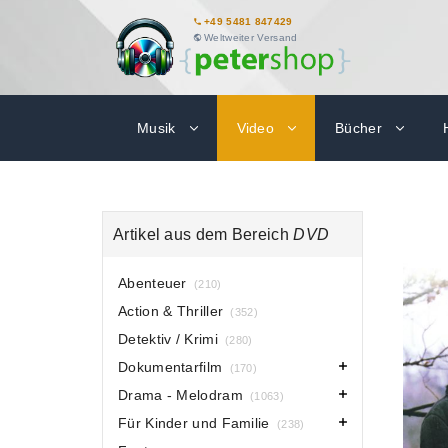
+49 5481 847429
Weltweiter Versand
Musik
Video
Bücher
Artikel aus dem Bereich
DVD
Abenteuer
(210)
Action & Thriller
(352)
Detektiv / Krimi
(280)
Dokumentarfilm
(170)
Drama - Melodram
(1063)
Für Kinder und Familie
(238)