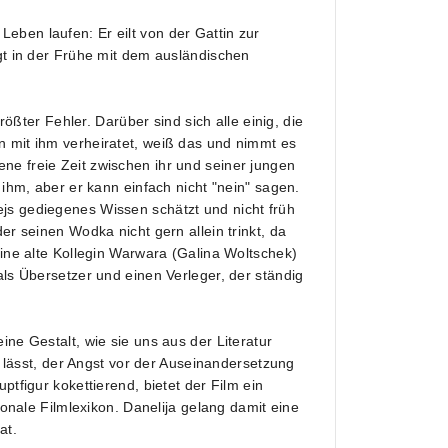
eben laufen: Er eilt von der Gattin zur
ggt in der Frühe mit dem ausländischen
rößter Fehler. Darüber sind sich alle einig, die
n mit ihm verheiratet, weiß das und nimmt es
ne freie Zeit zwischen ihr und seiner jungen
 ihm, aber er kann einfach nicht "nein" sagen.
js gediegenes Wissen schätzt und nicht früh
er seinen Wodka nicht gern allein trinkt, da
eine alte Kollegin Warwara (Galina Woltschek)
als Übersetzer und einen Verleger, der ständig
ine Gestalt, wie sie uns aus der Literatur
en lässt, der Angst vor der Auseinandersetzung
ptfigur kokettierend, bietet der Film ein
ionale Filmlexikon. Danelija gelang damit eine
at.