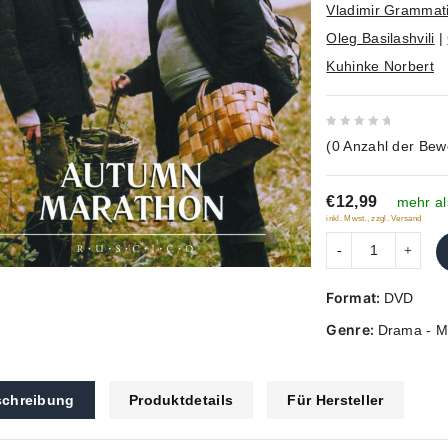
Vladimir Grammat
Oleg Basilashvili
|
Kuhinke Norbert
0
(
0
Anzahl der Bew
out
of
€12,99
5
mehr al
inkl. Mwst., zzgl. Versand
Format:
DVD
Genre:
Drama - M
chreibung
Produktdetails
Für Hersteller