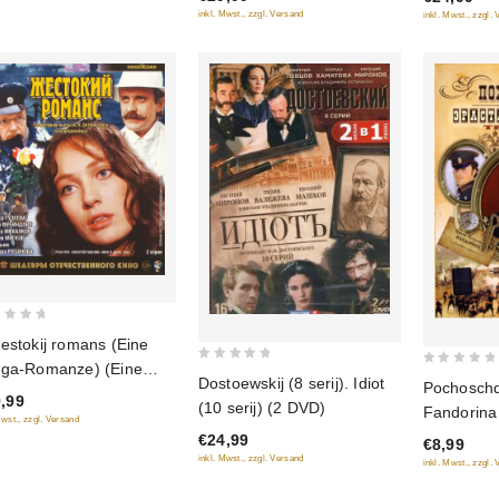
inkl. Mwst., zzgl. Versand
inkl. Mwst., zzgl.
estokij romans (Eine
ga-Romanze) (Eine
0
0
Dostoewskij (8 serij). Idiot
Pochoschd
tere Romanze) (Blu-Ray)
out
out
,99
(10 serij) (2 DVD)
Fandorina 
of
Mwst., zzgl. Versand
of
gambit, St
€24,99
5
€8,99
5
inkl. Mwst., zzgl. Versand
inkl. Mwst., zzgl.