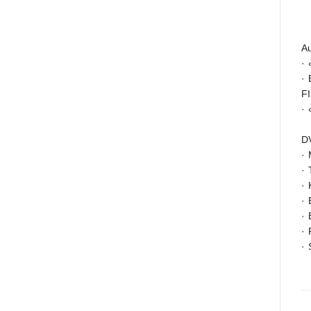
A
· 
· 
FI
· 
D
·
· 
· 
· 
· 
· 
·