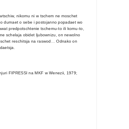
tsywtschiw, nikomu ni w tschem ne moschet
lo dumaet o sebe i postojanno popadaet wo
wat predpotschtenie tschemu-to ili komu-to,
 ne schelaja obidet ljubownizu, on newolno
 moschet reschitsja na raswod… Odnako on
daetsja.
schjuri FIPRESSI na MKF w Wenezii, 1979;