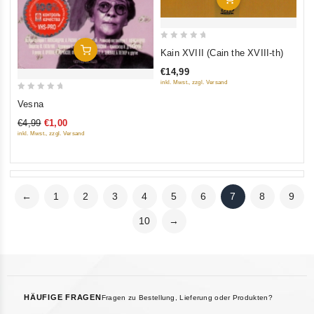
0
In Den Warenkorb
Kain XVIII (Cain the XVIII-th)
out
€14,99
of
inkl. Mwst., zzgl. Versand
5
0
Vesna
out
€4,99
€1,00
of
inkl. Mwst., zzgl. Versand
5
←
1
2
3
4
5
6
7
8
9
10
→
HÄUFIGE FRAGEN
Fragen zu Bestellung, Lieferung oder Produkten?