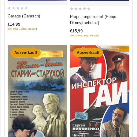
0
0
Garage (Garasch)
Pippi Langstrumpf (Peppi
out
out
Dlinnyjtschulok)
€14,99
of
of
inkl. Mwst., zzgl. Versand
€15,99
5
5
inkl. Mwst., zzgl. Versand
Ausverkauf!
Ausverkauf!