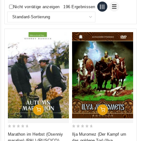
Nicht vorrätige anzeigen
196 Ergebnissen
In Den Warenkorb
In Den Warenkorb
0
0
Marathon im Herbst (Osenniy
Ilja Muromez (Der Kampf um
out
out
marafon) (PAL) (RUSCICO)
das goldene Tor) (Ilya