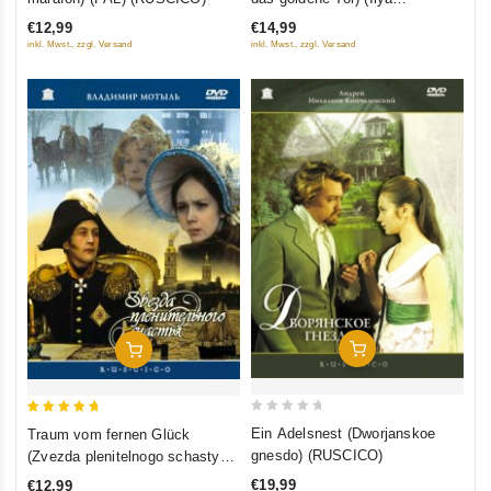
of
of
Muromets) (RUSCICO)
€12,99
€14,99
5
5
inkl. Mwst., zzgl. Versand
inkl. Mwst., zzgl. Versand
In Den Warenkorb
In Den Warenkorb
0
5
Ein Adelsnest (Dworjanskoe
Traum vom fernen Glück
out
out of 5
gnesdo) (RUSCICO)
(Zvezda plenitelnogo schastya)
of
(RUSCICO) (PAL)
€19,99
€12,99