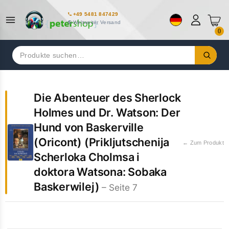
+49 5481 847429
Weltweiter Versand
0
Suchen
nach:
Die Abenteuer des Sherlock
Holmes und Dr. Watson: Der
Hund von Baskerville
(Oricont) (Prikljutschenija
← Zum Produkt
Scherloka Cholmsa i
doktora Watsona: Sobaka
Baskerwilej)
– Seite 7