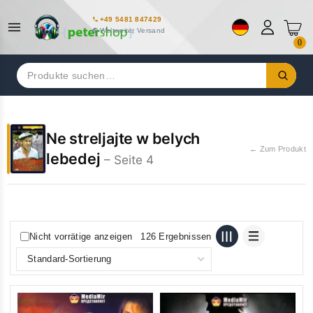
+49 5481 847429
Weltweiter Versand
0
Suchen
nach:
Ne streljajte w belych
← Zum Produkt
lebedej
– Seite 4
Nicht vorrätige anzeigen
126 Ergebnissen