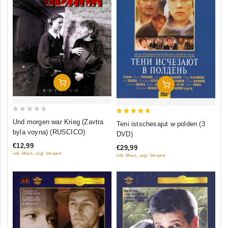
In Den Warenkorb
In Den Warenkorb
0
5
Und morgen war Krieg (Zavtra
Teni istschesajut w polden (3
out
out of 5
byla voyna) (RUSCICO)
DVD)
of
€12,99
€29,99
5
inkl. Mwst., zzgl. Versand
inkl. Mwst., zzgl. Versand