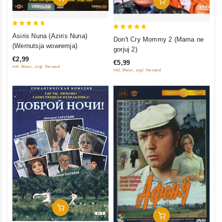
In Den Warenkorb
5
5
Asiris Nuna (Aziris Nuna)
Don't Cry Mommy 2 (Mama ne
out of 5
out of 5
(Wernutsja wowremja)
gorjuj 2)
€2,99
€5,99
inkl. Mwst., zzgl. Versand
inkl. Mwst., zzgl. Versand
In Den Warenkorb
In Den Warenkorb