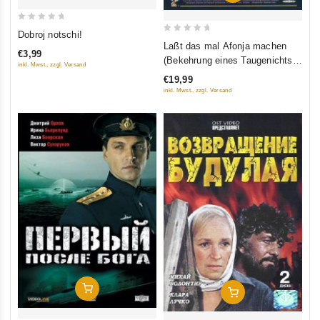
0
Dobroj notschi!
0
out
Laßt das mal Afonja machen
€3,99
out
of
(Bekehrung eines Taugenichts)
inkl. Mwst., zzgl. Versand
of
5
(Afonja)
€19,99
5
inkl. Mwst., zzgl. Versand
In Den Warenkorb
In Den Warenkorb