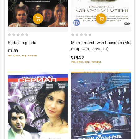
In Den Warenkorb
In Den Warenkorb
0
0
Mein Freund Iwan Lapschin (Moj
Sedaja legenda
out
out
drug Iwan Lapschin)
€3,99
of
of
inkl. Mwst., zzgl. Versand
€14,99
5
5
inkl. Mwst., zzgl. Versand