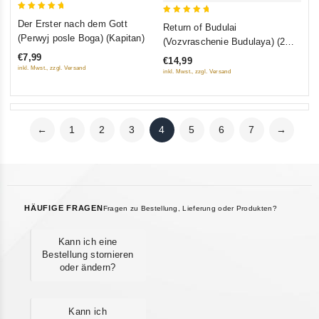
5
5
Der Erster nach dem Gott
Return of Budulai
out of 5
out of 5
(Perwyj posle Boga) (Kapitan)
(Vozvraschenie Budulaya) (2
DVD)
€7,99
€14,99
inkl. Mwst., zzgl. Versand
inkl. Mwst., zzgl. Versand
←
1
2
3
4
5
6
7
→
HÄUFIGE FRAGEN
Fragen zu Bestellung, Lieferung oder Produkten?
Kann ich eine
Bestellung stornieren
oder ändern?
Kann ich