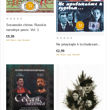
In Den Warenkorb
0
Soswesdie chitow. Russkie
In Den Warenkorb
out
narodnye pesni. Vol. 1
of
€9,99
5
inkl. Mwst., zzgl. Versand
0
Ne priwykajte k tschudesam...
out
€2,99
of
inkl. Mwst., zzgl. Versand
5