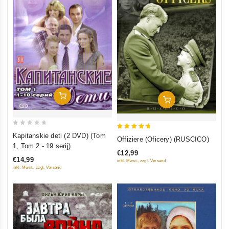
In Den Warenkorb
In Den Warenkorb
0
5
Kapitanskie deti (2 DVD) (Tom
Offiziere (Oficery) (RUSCICO)
out
1, Tom 2 - 19 serij)
out of 5
of
€12,99
€14,99
inkl. Mwst., zzgl. Versand
5
inkl. Mwst., zzgl. Versand