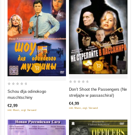
In Den Warenkorb
In Den Warenkorb
0
0
Don't Shoot the Passengers (Ne
Schou dlja odinokogo
out
out
streljajte w passaschira!)
muschtschiny
of
of
€4,99
€2,99
5
5
inkl. Mwst., zzgl. Versand
inkl. Mwst., zzgl. Versand