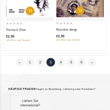
In Den Warenkorb
In Den Warenkorb
0
0
Russkie dengi
Pisma k Else
out
out
€2,99
€2,99
of
of
inkl. Mwst., zzgl. Versand
inkl. Mwst., zzgl. Versand
5
5
←
1
2
3
4
5
6
→
HÄUFIGE FRAGEN
Fragen zu Bestellung, Lieferung oder Produkten?
Liefern Sie
international?