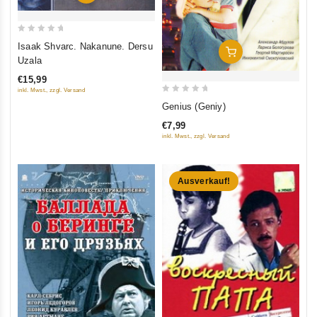
0
Isaak Shvarc. Nakanune. Dersu
In Den Warenkorb
out
Uzala
of
€15,99
5
inkl. Mwst., zzgl. Versand
0
Genius (Geniy)
out
€7,99
of
inkl. Mwst., zzgl. Versand
5
Ausverkauf!