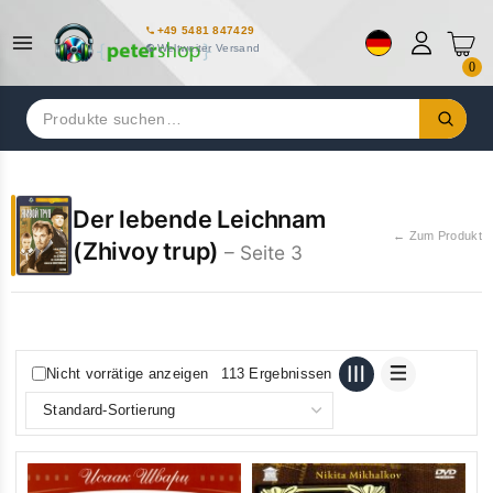
+49 5481 847429
Weltweiter Versand
0
Suchen
nach:
Der lebende Leichnam
← Zum Produkt
(Zhivoy trup)
– Seite 3
Nicht vorrätige anzeigen
113 Ergebnissen