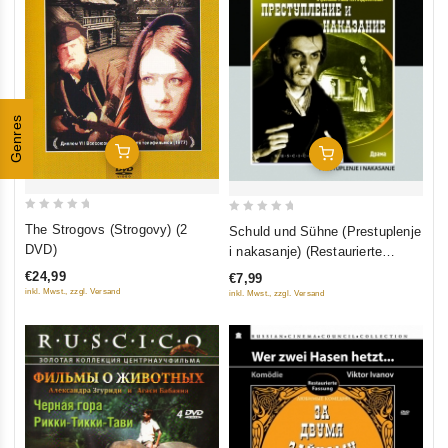
Genres
In Den Warenkorb
In Den Warenkorb
0
0
The Strogovs (Strogovy) (2
Schuld und Sühne (Prestuplenje
out
out
DVD)
i nakasanje) (Restaurierte
of
of
Fassung) (Diamant)
€24,99
€7,99
5
5
inkl. Mwst., zzgl. Versand
inkl. Mwst., zzgl. Versand