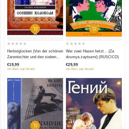
In Den Warenkorb
In Den Warenkorb
0
0
Herbstglocken (Von der schönen
Wer zwei Hasen hetzt... (Za
out
out
Zarentochter und den sieben
dvumya zaytsami) (RUSCICO)
of
of
Recken) (Osennije kolokola)
€19,99
€29,99
5
5
(RUSCICO)
inkl. Mwst., zzgl. Versand
inkl. Mwst., zzgl. Versand
In Den Warenkorb