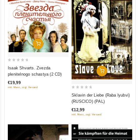
In Den Warenkorb
0
Isaak Shvarts. Zvezda
In Den Warenkorb
out
plenitelnogo schastya (2 CD)
of
€19,99
5
inkl. Mwst., zzgl. Versand
0
Sklavin der Liebe (Raba lyubvi)
out
(RUSCICO) (PAL)
of
€12,99
5
inkl. Mwst., zzgl. Versand