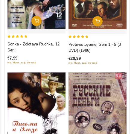
In Den Warenkorb
In Den Warenkorb
5
5
Sonka - Zolotaya Ruchka. 12
Protivostoyanie. Serii 1 - 5 (3
out of 5
out of 5
Serij
DVD) (1986)
€7,99
€29,99
inkl. Mwst., zzgl. Versand
inkl. Mwst., zzgl. Versand