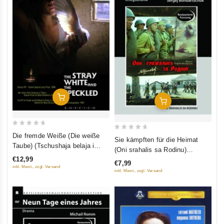
In Den Warenkorb
In Den Warenkorb
0
0
Die fremde Weiße (Die weiße
Sie kämpften für die Heimat
out
Taube) (Tschushaja belaja i
out
(Oni srahalis sa Rodinu)
of
rjaboi) (RUSCICO)
of
€12,99
(Restaurierte Fassung)
€7,99
5
5
inkl. Mwst., zzgl. Versand
(Diamant)
inkl. Mwst., zzgl. Versand