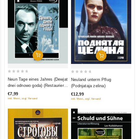
In Den Warenkorb
In Den Warenkorb
0
0
Neun Tage eines Jahres (Dewjat
Neuland unterm Pflug
out
out
dnei odnowo goda) (Restaurierte
(Podnjataja zelina)
of
of
Fassung) (Diamant)
€7,99
€12,99
5
5
inkl. Mwst., zzgl. Versand
inkl. Mwst., zzgl. Versand