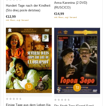
0
Anna Karenina (2 DVD)
0
Hundert Tage nach der Kindheit
out
(RUSCICO)
out
(Sto dnej posle detstwa)
of
of
€14,99
5
€12,99
inkl. Mwst., zzgl. Versand
5
inkl. Mwst., zzgl. Versand
In Den Warenkorb
In Den Warenkorb
0
0
Einige Tage aus dem Leben Ilja
Die Stadt Zero (Gorod Sero)