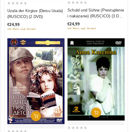
0
0
Schuld und Sühne (Prestuplenie
Uzala der Kirgise (Dersu Usala)
out
out
i nakazanie) (RUSCICO) (3 DVD
(RUSCICO) (2 DVD)
of
of
Box Set) (PAL)
€24,99
€24,99
5
5
inkl. Mwst., zzgl. Versand
inkl. Mwst., zzgl. Versand
In Den Warenkorb
In Den Warenkorb