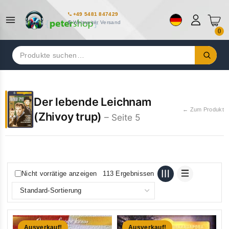
+49 5481 847429
Weltweiter Versand
0
Suchen
nach:
Der lebende Leichnam
← Zum Produkt
(Zhivoy trup)
– Seite 5
Nicht vorrätige anzeigen
113 Ergebnissen
Ausverkauf!
Ausverkauf!