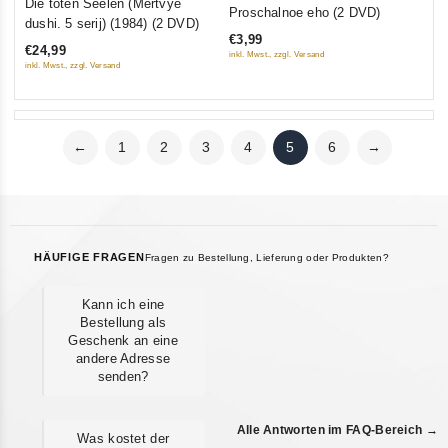
Die toten Seelen (Mertvye
0
Proschalnoe eho (2 DVD)
out
dushi. 5 serij) (1984) (2 DVD)
out
of
€3,99
of
€24,99
inkl. Mwst., zzgl. Versand
5
5
inkl. Mwst., zzgl. Versand
←
1
2
3
4
5
6
→
HÄUFIGE FRAGEN
Fragen zu Bestellung, Lieferung oder Produkten?
Kann ich eine
Bestellung als
Geschenk an eine
andere Adresse
senden?
Alle Antworten im FAQ-Bereich →
Was kostet der