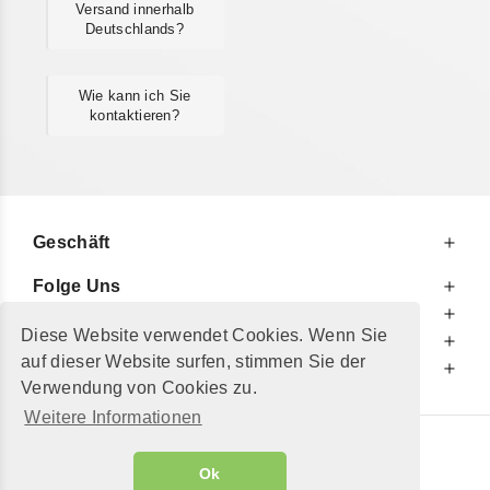
Versand innerhalb
Deutschlands?
Wie kann ich Sie
kontaktieren?
Geschäft
Folge Uns
Zu Ihren Diensten
Diese Website verwendet Cookies. Wenn Sie
Zu Ihrer Information
auf dieser Website surfen, stimmen Sie der
Zusätzlich
Verwendung von Cookies zu.
Weitere Informationen
© 2002 - 2026
"Petershop GmbH"
|
Ok
Alle Preise inkl. MwSt. und zzgl.
Versandkosten