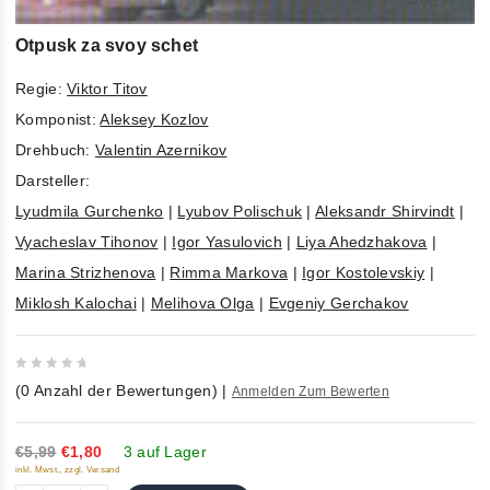
Otpusk za svoy schet
Regie:
Viktor Titov
Komponist:
Aleksey Kozlov
Drehbuch:
Valentin Azernikov
Darsteller:
Lyudmila Gurchenko
|
Lyubov Polischuk
|
Aleksandr Shirvindt
|
Vyacheslav Tihonov
|
Igor Yasulovich
|
Liya Ahedzhakova
|
Marina Strizhenova
|
Rimma Markova
|
Igor Kostolevskiy
|
Miklosh Kalochai
|
Melihova Olga
|
Evgeniy Gerchakov
0
(
0
Anzahl der Bewertungen)
|
Anmelden Zum Bewerten
out
of
5
€5,99
€1,80
3 auf Lager
inkl. Mwst., zzgl. Versand