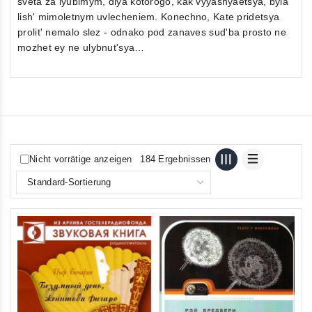
sveta za lyubimym, dlya kotorogo, kak vyyasnyaetsya, byla
lish' mimoletnym uvlecheniem. Konechno, Kate pridetsya
prolit' nemalo slez - odnako pod zanaves sud'ba prosto ne
mozhet ey ne ulybnut'sya…
Nicht vorrätige anzeigen
184 Ergebnissen