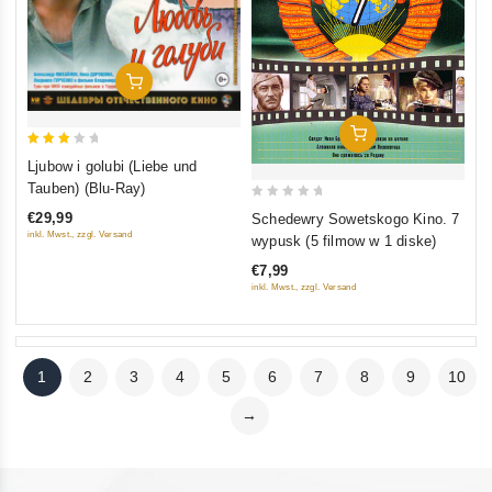
In Den Warenkorb
In Den Warenkorb
3
Ljubow i golubi (Liebe und
out
Tauben) (Blu-Ray)
of 5
0
€29,99
Schedewry Sowetskogo Kino. 7
out
inkl. Mwst., zzgl. Versand
wypusk (5 filmow w 1 diske)
of
€7,99
5
inkl. Mwst., zzgl. Versand
1
2
3
4
5
6
7
8
9
10
→