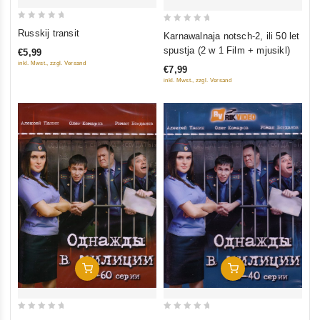
0
0
Russkij transit
Karnawalnaja notsch-2, ili 50 let
out
out
spustja (2 w 1 Film + mjusikl)
€5,99
of
of
inkl. Mwst., zzgl. Versand
€7,99
5
5
inkl. Mwst., zzgl. Versand
In Den Warenkorb
In Den Warenkorb
0
0