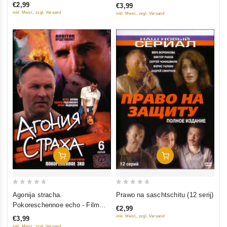
€2,99
€3,99
5
5
inkl. Mwst., zzgl. Versand
inkl. Mwst., zzgl. Versand
In Den Warenkorb
In Den Warenkorb
0
0
Agonija stracha.
Prawo na saschtschitu (12 serij)
out
out
Pokoreschennoe echo - Film
€2,99
of
of
wtoroj (6 serij)
inkl. Mwst., zzgl. Versand
€3,99
5
5
inkl. Mwst., zzgl. Versand