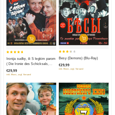
In Den Warenkorb
In Den Warenkorb
3.5
5
Besy (Demons) (Blu-Ray)
Ironija sudby, ili S legkim parom
out of
out of 5
( Die Ironie des Schicksals,
€29,99
5
oder Genieße Dein Bad!) (Blu-
inkl. Mwst., zzgl. Versand
€29,99
Ray)
inkl. Mwst., zzgl. Versand