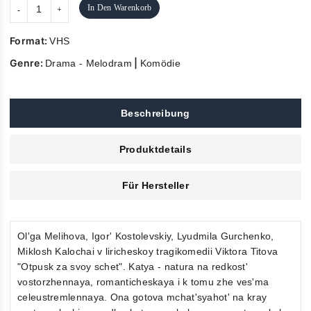
In Den Warenkorb
Format:
VHS
Genre:
|
Drama - Melodram
Komödie
Beschreibung
Produktdetails
Für Hersteller
Ol'ga Melihova, Igor' Kostolevskiy, Lyudmila Gurchenko,
Miklosh Kalochai v liricheskoy tragikomedii Viktora Titova
"Otpusk za svoy schet". Katya - natura na redkost'
vostorzhennaya, romanticheskaya i k tomu zhe ves'ma
celeustremlennaya. Ona gotova mchat'syahot' na kray