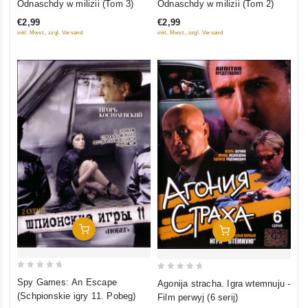
Odnaschdy w milizii (Tom 3)
Odnaschdy w milizii (Tom 2)
out
out
€2,99
€2,99
of
of
inkl. Mwst., zzgl. Versand
inkl. Mwst., zzgl. Versand
5
5
In Den Warenkorb
In Den Warenkorb
0
0
Spy Games: An Escape
Agonija stracha. Igra wtemnuju -
out
out
(Schpionskie igry 11. Pobeg)
Film perwyj (6 serij)
of
of