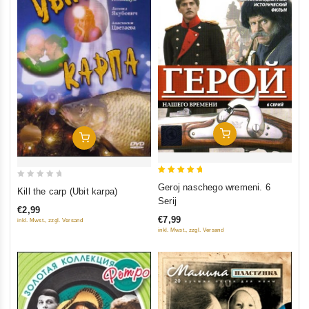
In Den Warenkorb
In Den Warenkorb
5
0
Geroj naschego wremeni. 6
Kill the carp (Ubit karpa)
out of 5
out
Serij
€2,99
of
€7,99
inkl. Mwst., zzgl. Versand
5
inkl. Mwst., zzgl. Versand