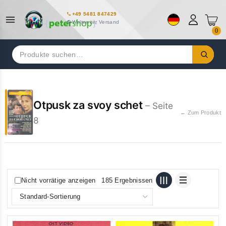
+49 5481 847429
Weltweiter Versand
0
Suchen
nach:
Otpusk za svoy schet
– Seite
← Zum Produkt
8
Nicht vorrätige anzeigen
185 Ergebnissen