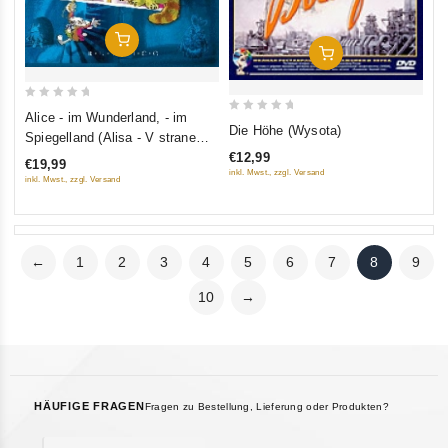
In Den Warenkorb
In Den Warenkorb
0
Alice - im Wunderland, - im
0
out
Die Höhe (Wysota)
Spiegelland (Alisa - V strane
out
of
chudes, - V zazerkale)
€12,99
€19,99
of
5
inkl. Mwst., zzgl. Versand
(RUSCICO)
inkl. Mwst., zzgl. Versand
5
←
1
2
3
4
5
6
7
8
9
10
→
HÄUFIGE FRAGEN
Fragen zu Bestellung, Lieferung oder Produkten?