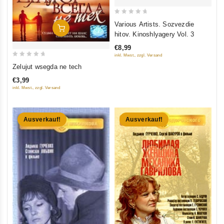
0
Various Artists. Sozvezdie
In Den Warenkorb
out
hitov. Kinoshlyagery Vol. 3
of
€8,99
5
inkl. Mwst., zzgl. Versand
0
Zelujut wsegda ne tech
out
€3,99
of
inkl. Mwst., zzgl. Versand
5
Ausverkauf!
Ausverkauf!