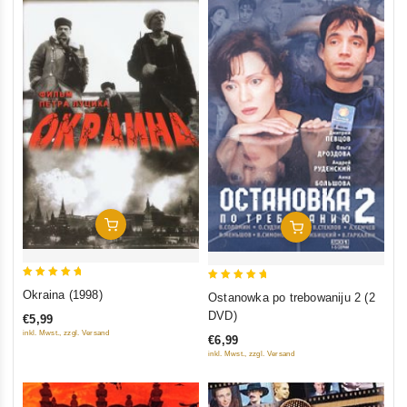
In Den Warenkorb
In Den Warenkorb
5
5
Okraina (1998)
Ostanowka po trebowaniju 2 (2
out of 5
out of 5
DVD)
€5,99
inkl. Mwst., zzgl. Versand
€6,99
inkl. Mwst., zzgl. Versand