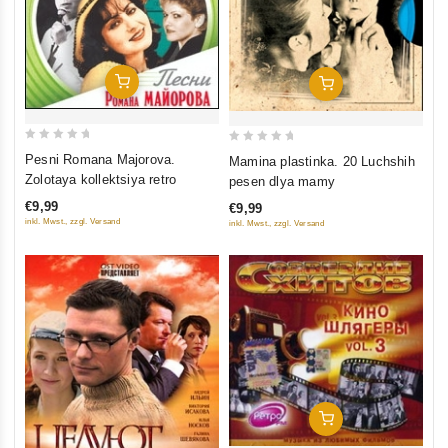
In Den Warenkorb
In Den Warenkorb
0
0
Pesni Romana Majorova.
Mamina plastinka. 20 Luchshih
out
out
Zolotaya kollektsiya retro
pesen dlya mamy
of
of
€9,99
€9,99
5
5
inkl. Mwst., zzgl. Versand
inkl. Mwst., zzgl. Versand
In Den Warenkorb