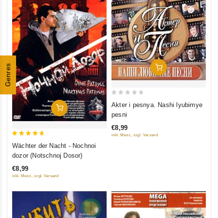
Genres
In Den Warenkorb
0
Akter i pesnya. Nashi lyubimye
In Den Warenkorb
out
pesni
of
€8,99
5
inkl. Mwst., zzgl. Versand
5
Wächter der Nacht - Nochnoi
out of 5
dozor (Notschnoj Dosor)
€8,99
inkl. Mwst., zzgl. Versand