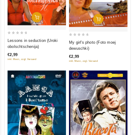
In Den Warenkorb
In Den Warenkorb
0
0
Lessons in seduction (Uroki
My girl's photo (Foto moej
out
out
obolschtschenija)
dewuschki)
of
of
€2,99
€2,99
5
5
inkl. Mwst., zzgl. Versand
inkl. Mwst., zzgl. Versand