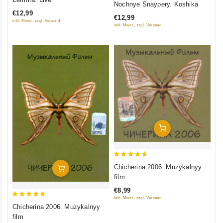
Nochnye Snaypery. Koshika
out of 5
out
€12,99
€12,99
of
inkl. Mwst., zzgl. Versand
inkl. Mwst., zzgl. Versand
5
Add To Cart
5
Chicherina 2006. Muzykalnyy
Add To Cart
out of 5
film
€8,99
inkl. Mwst., zzgl. Versand
5
Chicherina 2006. Muzykalnyy
out of 5
film