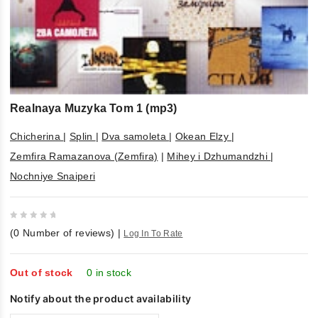
Realnaya Muzyka Tom 1 (mp3)
Chicherina
|
Splin
|
Dva samoleta
|
Okean Elzy
|
Zemfira Ramazanova (Zemfira)
|
Mihey i Dzhumandzhi
|
Nochniye Snaiperi
0
(
0
Number of reviews)
|
Log In To Rate
out
of
5
Out of stock
0 in stock
Notify about the product availability