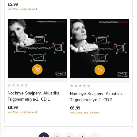
€5,99
inkl. Mwst., zzgl. Versand
Add To Cart
Add To Cart
0
0
Nochnye Snajpery. Akustika.
Nochnye Snajpery. Akustika.
out
out
Trigonometriya-2. CD 1
Trigonometriya-2. CD 2
of
of
€8,99
€8,99
5
5
inkl. Mwst., zzgl. Versand
inkl. Mwst., zzgl. Versand