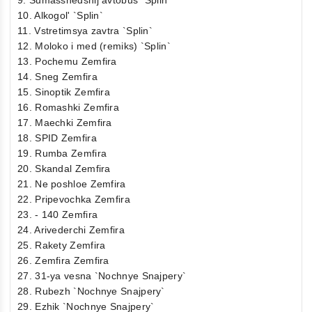
10. Alkogol' `Splin`
11. Vstretimsya zavtra `Splin`
12. Moloko i med (remiks) `Splin`
13. Pochemu Zemfira
14. Sneg Zemfira
15. Sinoptik Zemfira
16. Romashki Zemfira
17. Maechki Zemfira
18. SPID Zemfira
19. Rumba Zemfira
20. Skandal Zemfira
21. Ne poshloe Zemfira
22. Pripevochka Zemfira
23. - 140 Zemfira
24. Arivederchi Zemfira
25. Rakety Zemfira
26. Zemfira Zemfira
27. 31-ya vesna `Nochnye Snajpery`
28. Rubezh `Nochnye Snajpery`
29. Ezhik `Nochnye Snajpery`