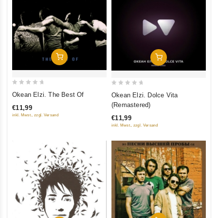
Add To Cart
Add To Cart
0
0
Okean Elzi. The Best Of
Okean Elzi. Dolce Vita
out
out
(Remastered)
€11,99
of
of
inkl. Mwst., zzgl. Versand
€11,99
5
5
inkl. Mwst., zzgl. Versand