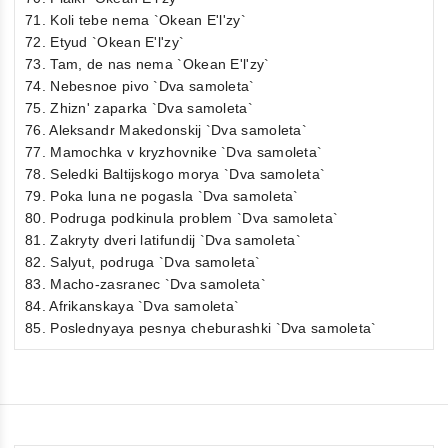
71. Koli tebe nema `Okean E'l'zy`
72. Etyud `Okean E'l'zy`
73. Tam, de nas nema `Okean E'l'zy`
74. Nebesnoe pivo `Dva samoleta`
75. Zhizn' zaparka `Dva samoleta`
76. Aleksandr Makedonskij `Dva samoleta`
77. Mamochka v kryzhovnike `Dva samoleta`
78. Seledki Baltijskogo morya `Dva samoleta`
79. Poka luna ne pogasla `Dva samoleta`
80. Podruga podkinula problem `Dva samoleta`
81. Zakryty dveri latifundij `Dva samoleta`
82. Salyut, podruga `Dva samoleta`
83. Macho-zasranec `Dva samoleta`
84. Afrikanskaya `Dva samoleta`
85. Poslednyaya pesnya cheburashki `Dva samoleta`