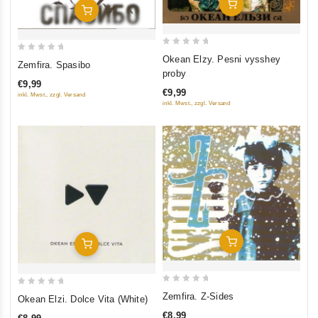
Add To Cart
Add To Cart
0
Okean Elzy. Pesni vysshey
0
Zemfira. Spasibo
out
proby
out
of
€9,99
of
€9,99
inkl. Mwst., zzgl. Versand
5
5
inkl. Mwst., zzgl. Versand
Add To Cart
Add To Cart
0
0
Zemfira. Z-Sides
Okean Elzi. Dolce Vita (White)
out
out
€8,99