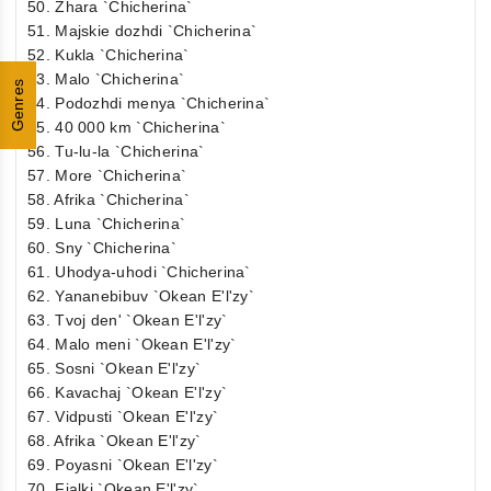
50. Zhara `Chicherina`
51. Majskie dozhdi `Chicherina`
52. Kukla `Chicherina`
53. Malo `Chicherina`
Genres
54. Podozhdi menya `Chicherina`
55. 40 000 km `Chicherina`
56. Tu-lu-la `Chicherina`
57. More `Chicherina`
58. Afrika `Chicherina`
59. Luna `Chicherina`
60. Sny `Chicherina`
61. Uhodya-uhodi `Chicherina`
62. Yananebibuv `Okean E'l'zy`
63. Tvoj den' `Okean E'l'zy`
64. Malo meni `Okean E'l'zy`
65. Sosni `Okean E'l'zy`
66. Kavachaj `Okean E'l'zy`
67. Vidpusti `Okean E'l'zy`
68. Afrika `Okean E'l'zy`
69. Poyasni `Okean E'l'zy`
70. Fialki `Okean E'l'zy`