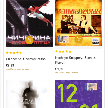
Add To Cart
Add To Cart
5
5
Nochnye Snaypery. Bonni &
Chicherina. Chelovek-ptitsa
out of 5
out of 5
Klayd
€7,99
€9,99
inkl. Mwst., zzgl. Versand
inkl. Mwst., zzgl. Versand