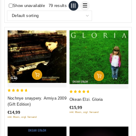
Show unavailable
79 results
Add To Cart
Add To Cart
5
5
Nochnye snaypery. Armiya 2009
Okean Elzi. Gloria
out of 5
out of 5
(Gift Edition)
€15,99
€14,99
inkl. Mwst., zzgl. Versand
inkl. Mwst., zzgl. Versand