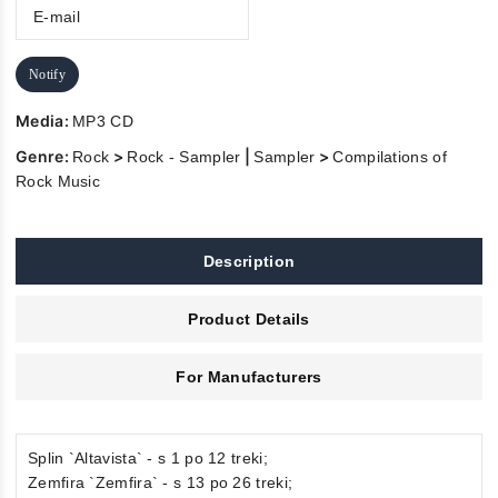
Notify
Media:
MP3 CD
Genre:
>
|
>
Rock
Rock - Sampler
Sampler
Compilations of
Rock Music
Description
Product Details
For Manufacturers
Splin `Altavista` - s 1 po 12 treki;
Zemfira `Zemfira` - s 13 po 26 treki;