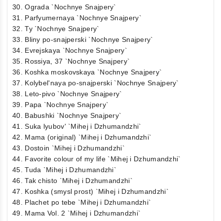
30. Ograda `Nochnye Snajpery`
31. Parfyumernaya `Nochnye Snajpery`
32. Ty `Nochnye Snajpery`
33. Bliny po-snajperski `Nochnye Snajpery`
34. Evrejskaya `Nochnye Snajpery`
35. Rossiya, 37 `Nochnye Snajpery`
36. Koshka moskovskaya `Nochnye Snajpery`
37. Kolybel'naya po-snajperski `Nochnye Snajpery`
38. Leto-pivo `Nochnye Snajpery`
39. Papa `Nochnye Snajpery`
40. Babushki `Nochnye Snajpery`
41. Suka lyubov' `Mihej i Dzhumandzhi`
42. Mama (original) `Mihej i Dzhumandzhi`
43. Dostoin `Mihej i Dzhumandzhi`
44. Favorite colour of my life `Mihej i Dzhumandzhi`
45. Tuda `Mihej i Dzhumandzhi`
46. Tak chisto `Mihej i Dzhumandzhi`
47. Koshka (smysl prost) `Mihej i Dzhumandzhi`
48. Plachet po tebe `Mihej i Dzhumandzhi`
49. Mama Vol. 2 `Mihej i Dzhumandzhi`