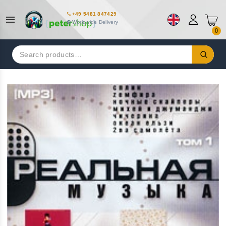
+49 5481 847429
Worldwide Delivery
0
Search
for: