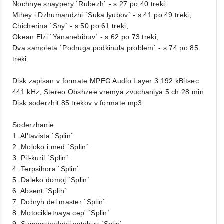
Nochnye snaypery `Rubezh` - s 27 po 40 treki;
Mihey i Dzhumandzhi `Suka lyubov` - s 41 po 49 treki;
Chicherina `Sny` - s 50 po 61 treki;
Okean Elzi `Yananebibuv` - s 62 po 73 treki;
Dva samoleta `Podruga podkinula problem` - s 74 po 85
treki
Disk zapisan v formate MPEG Audio Layer 3 192 kBitsec
441 kHz, Stereo Obshzee vremya zvuchaniya 5 ch 28 min
Disk soderzhit 85 trekov v formate mp3
Soderzhanie
1. Al'tavista `Splin`
2. Moloko i med `Splin`
3. Pil-kuril `Splin`
4. Terpsihora `Splin`
5. Daleko domoj `Splin`
6. Absent `Splin`
7. Dobryh del master `Splin`
8. Motocikletnaya cep' `Splin`
9. Sumasshedshij avtobus `Splin`