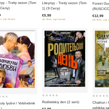
0
nyy - Tretiy sezon (Tom
Liteynyy - Tretiy sezon (Tom
Forest Gu
out
out
 Ceriy)
1) (9 Ceriy)
(RUSCICO
of
of
9
€5,99
€12,99
5
5
t., zzgl. Versand
inkl. Mwst., zzgl. Versand
inkl. Mwst., zzgl.
0
0
Roditelskiy den (2 serii)
Chaklun i
uly lyubvi / Volshebnik
out
out
oshibka s
1)