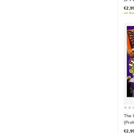
of
€2,9
5
inkl. Mws
0
The 
out
(Prof
of
€2,9
5