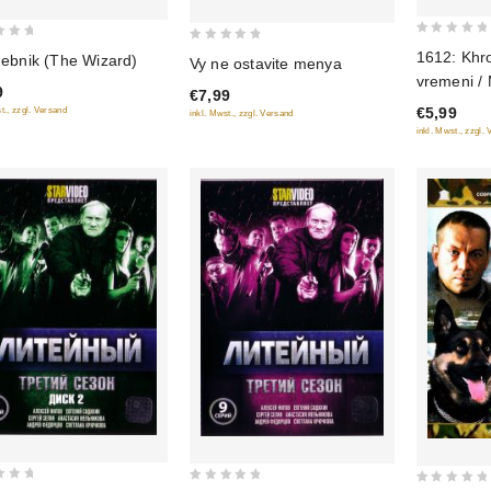
0
0
1612: Khr
hebnik (The Wizard)
Vy ne ostavite menya
out
out
vremeni / 
9
of
€7,99
of
€5,99
t., zzgl. Versand
5
inkl. Mwst., zzgl. Versand
5
inkl. Mwst., zzgl.
0