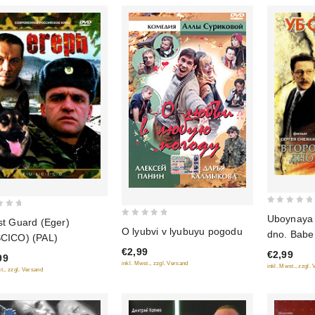
0
Uboynaya s
st Guard (Eger)
0
out
O lyubvi v lyubuyu pogodu
dno. Babe 
CICO) (PAL)
out
of
€2,99
of
€2,99
5
99
inkl. Mwst., zzgl. Versand
inkl. Mwst., zzgl.
5
t., zzgl. Versand