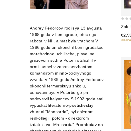
0
Zolo
Andrey Fedorcov rodilsya 13 avgusta
out
1968 goda v Leningrade, otec ego
€2,9
of
inkl. Mws
rabotal v NII, a mat byla vrachom V
5
1986 godu on okonchil Leningradskoe
morehodnoe uchilische, plaval na
gruzovom sudne Potom otsluzhil v
armii, ushel v zapas serzhantom,
komandirom minno-podryvnogo
vzvoda V 1989 godu Andrey Fedorcov
okonchil fermerskuyu shkolu,
osnovannuyu v Peterburge pri
sodeystvii italyancev S 1992 goda stal
vypuskat literaturno-poeticheskiy
zhurnal "Mansarda", byl chlenom
redkollegii, potom - direktorom
izdatelstva "Mansarda" Prorabotav na