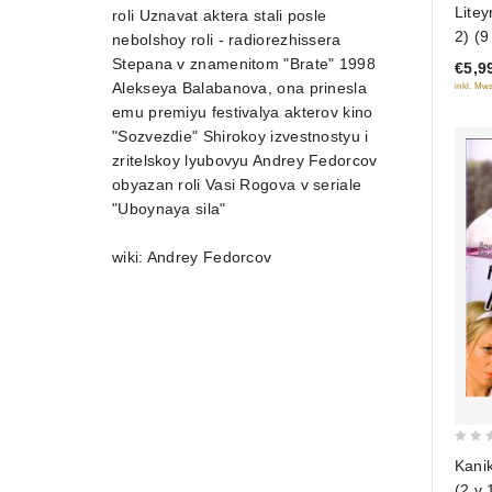
Litey
roli Uznavat aktera stali posle
out
2) (9
nebolshoy roli - radiorezhissera
of
Stepana v znamenitom "Brate" 1998
€5,9
5
Alekseya Balabanova, ona prinesla
inkl. Mws
emu premiyu festivalya akterov kino
"Sozvezdie" Shirokoy izvestnostyu i
zritelskoy lyubovyu Andrey Fedorcov
obyazan roli Vasi Rogova v seriale
"Uboynaya sila"
wiki: Andrey Fedorcov
0
Kanik
out
(2 v 