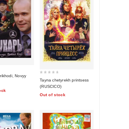
rikhodi, Novyy
0
Tayna chetyrekh printsess
out
(RUSCICO)
of
ock
Out of stock
5