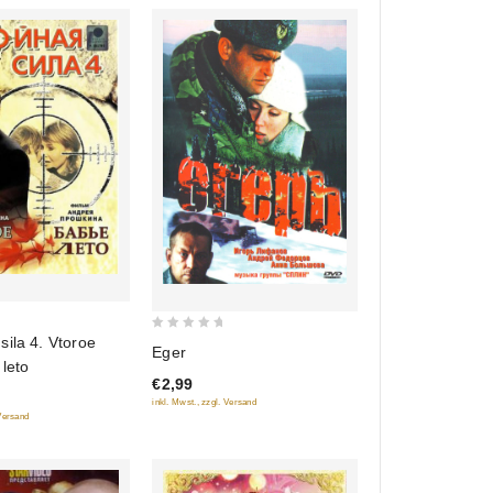
0
ila 4. Vtoroe
Eger
out
leto
€2,99
of
inkl. Mwst., zzgl. Versand
5
 Versand