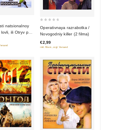
0
ti natsionalnoy
Operativnaya razrabotka /
out
ovli, ili Otryv po
Novogodniy killer (2 filma)
of
onus: Osobennosti
€2,99
5
ni 1, 2)
 Versand
inkl. Mwst., zzgl. Versand