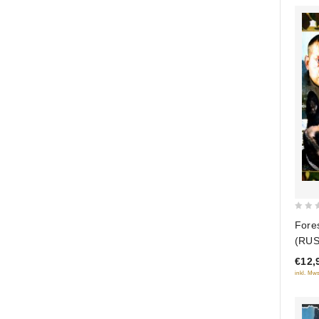
0
Fore
out
(RUS
of
€12,
5
inkl. Mws