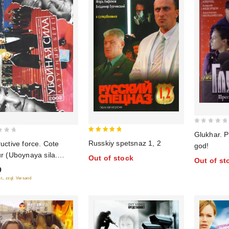
0
Glukhar. P
5
out
Russkiy spetsnaz 1, 2
uctive force. Cote
god!
out of 5
of
r (Uboynaya sila.
Out of stock
Out of st
5
rnyy bereg)
9
t., zzgl. Versand