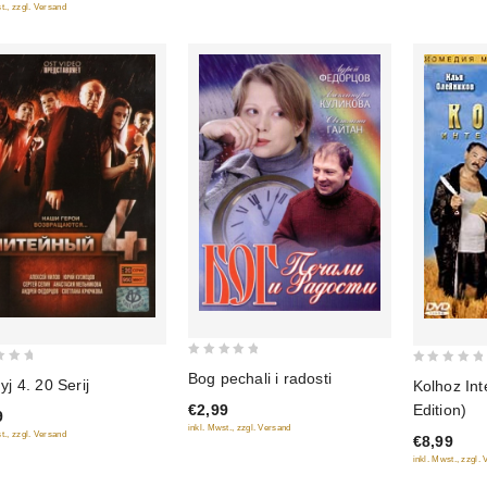
t., zzgl. Versand
0
0
Bog pechali i radosti
nyj 4. 20 Serij
Kolhoz Int
out
out
Edition)
€2,99
of
9
of
inkl. Mwst., zzgl. Versand
5
t., zzgl. Versand
€8,99
5
inkl. Mwst., zzgl.