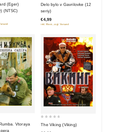
0
ard (Eger)
Delo bylo v Gavrilovke (12
out
) (NTSC)
seriy)
of
€4,99
5
 Versand
inkl. Mwst., zzgl. Versand
0
 Rumba. Vtoraya
The Viking (Viking)
out
apera