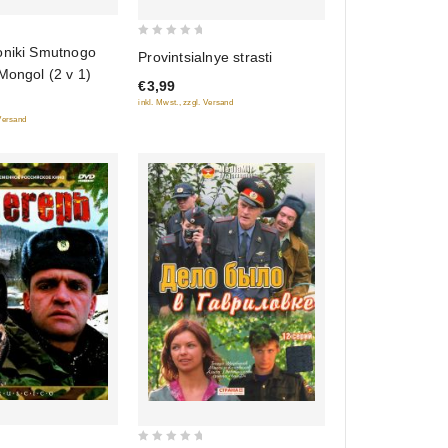
0
oniki Smutnogo
Provintsialnye strasti
out
Mongol (2 v 1)
€3,99
of
inkl. Mwst., zzgl. Versand
5
 Versand