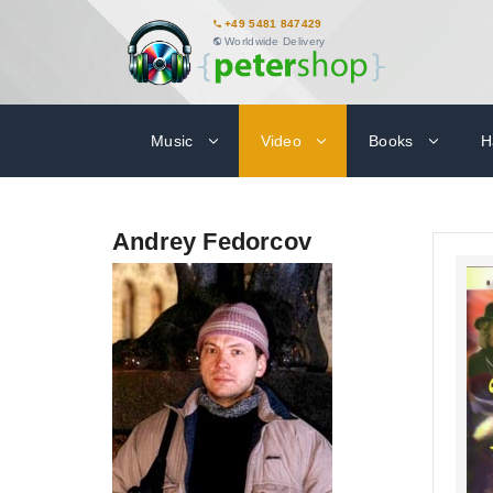
+49 5481 847429
Worldwide Delivery
Music
Video
Books
H
Andrey Fedorcov