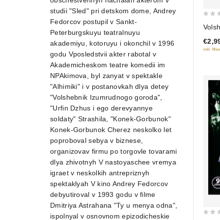
obschestvennyh nachalah akterom v
studii "Sled" pri detskom dome, Andrey
Fedorcov postupil v Sankt-
0
Vols
Peterburgskuyu teatralnuyu
out
€2,9
akademiyu, kotoruyu i okonchil v 1996
of
inkl. Mws
5
godu Vposledstvii akter rabotal v
Akademicheskom teatre komedii im
NPAkimova, byl zanyat v spektakle
"Alhimiki" i v postanovkah dlya detey
"Volshebnik Izumrudnogo goroda",
"Urfin Dzhus i ego derevyannye
soldaty" Strashila, "Konek-Gorbunok"
Konek-Gorbunok Cherez neskolko let
poproboval sebya v biznese,
organizovav firmu po torgovle tovarami
dlya zhivotnyh V nastoyaschee vremya
igraet v neskolkih antrepriznyh
spektaklyah V kino Andrey Fedorcov
debyutiroval v 1993 godu v filme
Dmitriya Astrahana "Ty u menya odna",
ispolnyal v osnovnom epizodicheskie
0