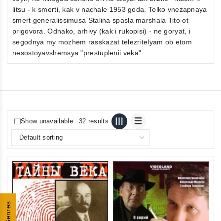
litsu - k smerti, kak v nachale 1953 goda. Tolko vnezapnaya
smert generalissimusa Stalina spasla marshala Tito ot
prigovora. Odnako, arhivy (kak i rukopisi) - ne goryat, i
segodnya my mozhem rasskazat telezritelyam ob etom
nesostoyavshemsya "prestuplenii veka".
Show unavailable
32 results
Genres