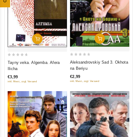
Add To Cart
Add To Cart
0
0
Aleksandrovskiy Sad 3. Okhota
Tayny veka. Algemba. Afera
out
out
na Beriyu
Ilicha
of
of
€2,99
€3,99
5
5
inkl. Mwst., zzgl. Versand
inkl. Mwst., zzgl. Versand