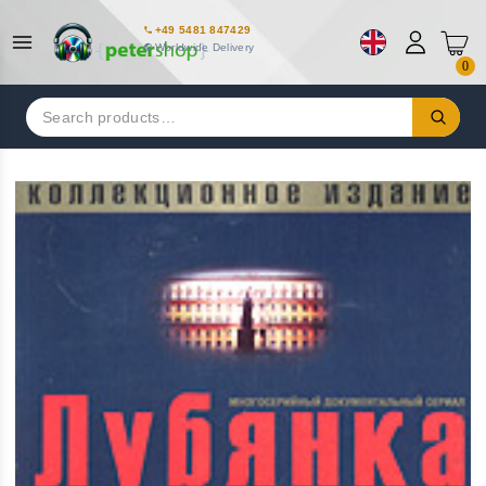
+49 5481 847429
Worldwide Delivery
0
Search
for: