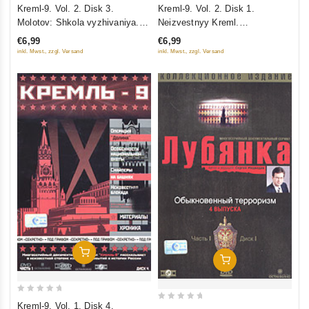
0
0
Kreml-9. Vol. 2. Disk 3.
Kreml-9. Vol. 2. Disk 1.
out
out
Molotov: Shkola vyzhivaniya.
Neizvestnyy Kreml.
of
of
Arest zheny i opala. Polk
Neizvestnyy Kreml: pod grifom
€6,99
€6,99
5
5
spetsialnogo naznacheniya
"Hranit vechno". Malenkie
inkl. Mwst., zzgl. Versand
inkl. Mwst., zzgl. Versand
sekrety bolshogo dvortsa
Add To Cart
Add To Cart
0
Kreml-9. Vol. 1. Disk 4.
0