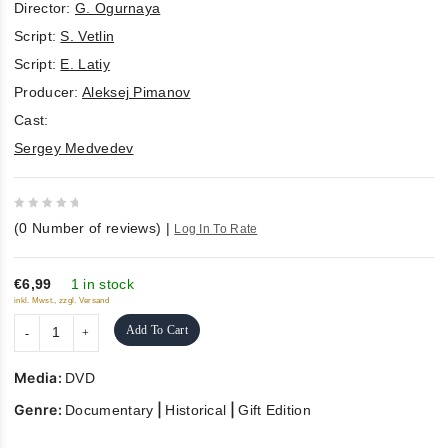
Director:
G. Ogurnaya
Script:
S. Vetlin
Script:
E. Latiy
Producer:
Aleksej Pimanov
Cast:
Sergey Medvedev
0
(
0
Number of reviews)
|
Log In To Rate
out
of
5
€6,99
1 in stock
inkl. Mwst., zzgl. Versand
Add To Cart
Media:
DVD
Genre:
|
|
Documentary
Historical
Gift Edition