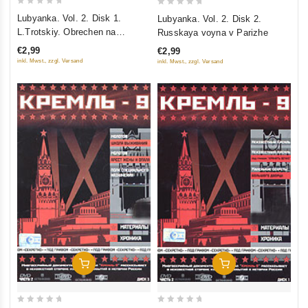
0
0
Lubyanka. Vol. 2. Disk 1.
Lubyanka. Vol. 2. Disk 2.
out
out
L.Trotskiy. Obrechen na
Russkaya voyna v Parizhe
of
of
ubiystvo. Pokushenie na Tito
€2,99
€2,99
5
5
inkl. Mwst., zzgl. Versand
inkl. Mwst., zzgl. Versand
Add To Cart
Add To Cart