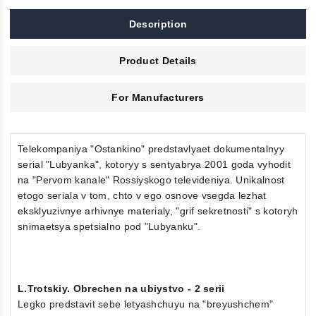
Description
Product Details
For Manufacturers
Telekompaniya "Ostankino" predstavlyaet dokumentalnyy
serial "Lubyanka", kotoryy s sentyabrya 2001 goda vyhodit
na "Pervom kanale" Rossiyskogo televideniya. Unikalnost
etogo seriala v tom, chto v ego osnove vsegda lezhat
eksklyuzivnye arhivnye materialy, "grif sekretnosti" s kotoryh
snimaetsya spetsialno pod "Lubyanku".
L.Trotskiy. Obrechen na ubiystvo - 2 serii
Legko predstavit sebe letyashchuyu na "breyushchem"