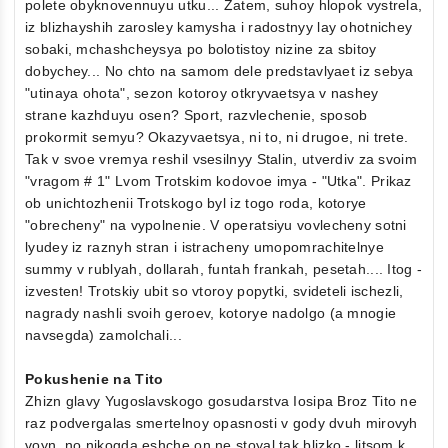
polete obyknovennuyu utku... Zatem, suhoy hlopok vystrela,
iz blizhayshih zarosley kamysha i radostnyy lay ohotnichey
sobaki, mchashcheysya po bolotistoy nizine za sbitoy
dobychey... No chto na samom dele predstavlyaet iz sebya
"utinaya ohota", sezon kotoroy otkryvaetsya v nashey
strane kazhduyu osen? Sport, razvlechenie, sposob
prokormit semyu? Okazyvaetsya, ni to, ni drugoe, ni trete.
Tak v svoe vremya reshil vsesilnyy Stalin, utverdiv za svoim
"vragom # 1" Lvom Trotskim kodovoe imya - "Utka". Prikaz
ob unichtozhenii Trotskogo byl iz togo roda, kotorye
"obrecheny" na vypolnenie. V operatsiyu vovlecheny sotni
lyudey iz raznyh stran i istracheny umopomrachitelnye
summy v rublyah, dollarah, funtah frankah, pesetah.... Itog -
izvesten! Trotskiy ubit so vtoroy popytki, svideteli ischezli,
nagrady nashli svoih geroev, kotorye nadolgo (a mnogie
navsegda) zamolchali...
Pokushenie na Tito
Zhizn glavy Yugoslavskogo gosudarstva Iosipa Broz Tito ne
raz podvergalas smertelnoy opasnosti v gody dvuh mirovyh
voyn, no nikogda eshche on ne stoyal tak blizko - litsom k