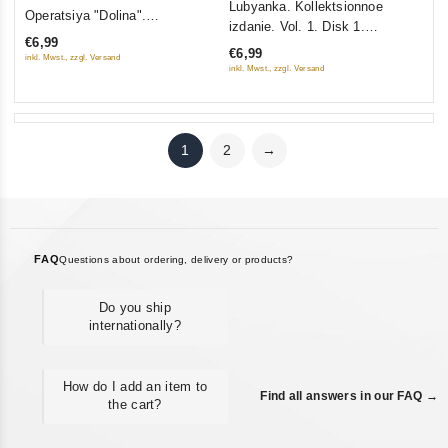
Lubyanka. Kollektsionnoe
out
Operatsiya "Dolina".
out
izdanie. Vol. 1. Disk 1.
of
Osobennosti natsionalnoy
of
€6,99
Obyknovennyy terrorizm (Gift
5
€6,99
ohoty. Snaypery na bashnyah.
inkl. Mwst., zzgl. Versand
5
edition)
inkl. Mwst., zzgl. Versand
Neizvestnaya blokada
1
2
→
FAQ
Questions about ordering, delivery or products?
Do you ship
internationally?
How do I add an item to
Find all answers in our FAQ →
the cart?