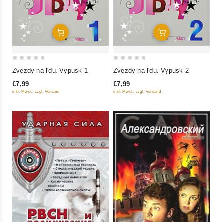
Add To Cart
Add To Cart
0
0
Zvezdy na l'du. Vypusk 1
Zvezdy na l'du. Vypusk 2
out
out
€7,99
€7,99
of
of
inkl. Mwst., zzgl. Versand
inkl. Mwst., zzgl. Versand
5
5