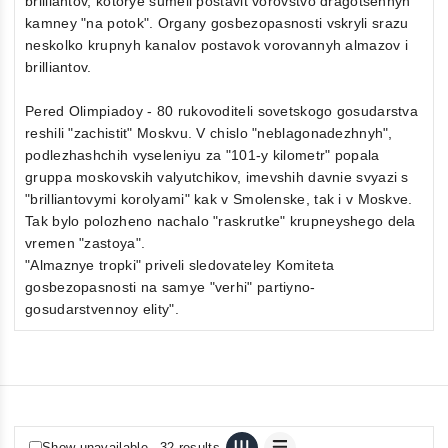
brilliantov, kotorye sumeli postavit vorovstvo dragotsennyh
kamney "na potok". Organy gosbezopasnosti vskryli srazu
neskolko krupnyh kanalov postavok vorovannyh almazov i
brilliantov.
Pered Olimpiadoy - 80 rukovoditeli sovetskogo gosudarstva
reshili "zachistit" Moskvu. V chislo "neblagonadezhnyh",
podlezhashchih vyseleniyu za "101-y kilometr" popala
gruppa moskovskih valyutchikov, imevshih davnie svyazi s
"brilliantovymi korolyami" kak v Smolenske, tak i v Moskve.
Tak bylo polozheno nachalo "raskrutke" krupneyshego dela
vremen "zastoya".
"Almaznye tropki" priveli sledovateley Komiteta
gosbezopasnosti na samye "verhi" partiyno-
gosudarstvennoy elity".
Show unavailable
32 results