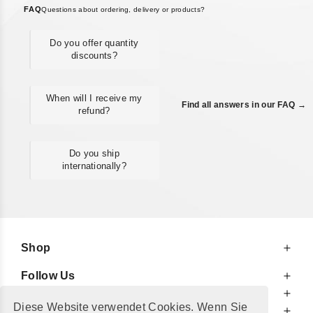
FAQ
Questions about ordering, delivery or products?
Do you offer quantity
discounts?
When will I receive my
Find all answers in our FAQ →
refund?
Do you ship
internationally?
Shop
Follow Us
At Your Service
Diese Website verwendet Cookies. Wenn Sie
For Your Information