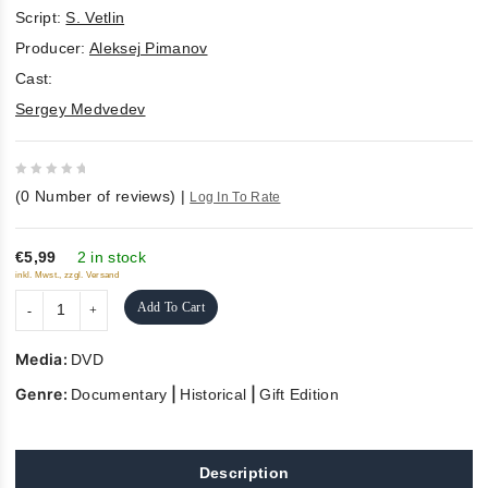
Script:
S. Vetlin
Producer:
Aleksej Pimanov
Cast:
Sergey Medvedev
0
(
0
Number of reviews)
|
Log In To Rate
out
of
5
€5,99
2 in stock
inkl. Mwst., zzgl. Versand
Add To Cart
Media:
DVD
Genre:
|
|
Documentary
Historical
Gift Edition
Description