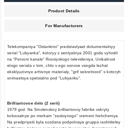
Product Details
For Manufacturers
Telekompaniya "Ostankino" predstavlyaet dokumentalnyy
serial "Lubyanka", kotoryy s sentyabrya 2001 goda vyhodit
na "Pervom kanale" Rossiyskogo televideniya. Unikalnost
etogo seriala v tom, chto v ego osnove vsegda lezhat
eksklyuzivnye arhivnye materialy, "grif sekretnosti" s kotoryh
snimaetsya spetsialno pod "Lubyanku".
Brilliantovoe delo (2 serii)
1979 god. Na Smolenskoy brilliantovoy fabrike vskryty
kolossalnye po merkam "zastoynogo" vremeni hishcheniya.
Na predpriyatii byla sozdana podpolnaya gruppa rashititeley