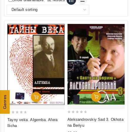
Add To Cart
Genres
Add To Cart
0
0
Aleksandrovskiy Sad 3. Okhota
Tayny veka. Algemba. Afera
out
out
na Beriyu
Ilicha
of
of