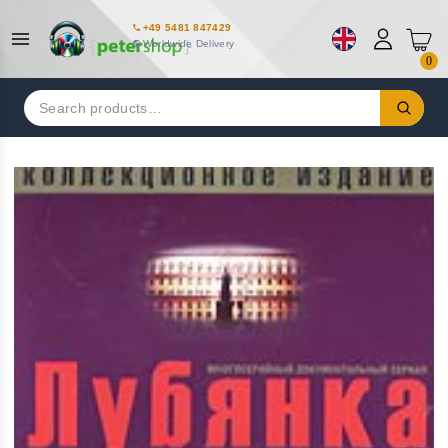
+49 5481 847429
Worldwide Delivery
0
Search
for: