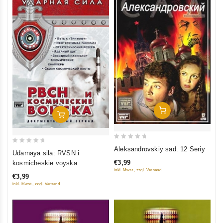
Add To Cart
Add To Cart
0
Aleksandrovskiy sad. 12 Seriy
0
Udarnaya sila: RVSN i
out
out
€3,99
kosmicheskie voyska
of
of
inkl. Mwst., zzgl. Versand
5
€3,99
5
inkl. Mwst., zzgl. Versand