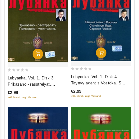
Add To Cart
Add To Cart
0
0
Lubyanka. Vol. 1. Disk 4.
Lubyanka. Vol. 1. Disk 3.
out
out
Taynyy agent s Vostoka. S
Prikazano - rasstrelyat.
of
of
kleymom Iudy. Serzhant "Aleks"
Prikazano - unichtozhit
€2,99
€2,99
5
5
inkl. Mwst., zzgl. Versand
inkl. Mwst., zzgl. Versand