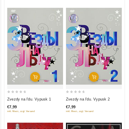
Add To Cart
Add To Cart
0
0
Zvezdy na l'du. Vypusk 1
Zvezdy na l'du. Vypusk 2
out
out
€7,99
€7,99
of
of
inkl. Mwst., zzgl. Versand
inkl. Mwst., zzgl. Versand
5
5