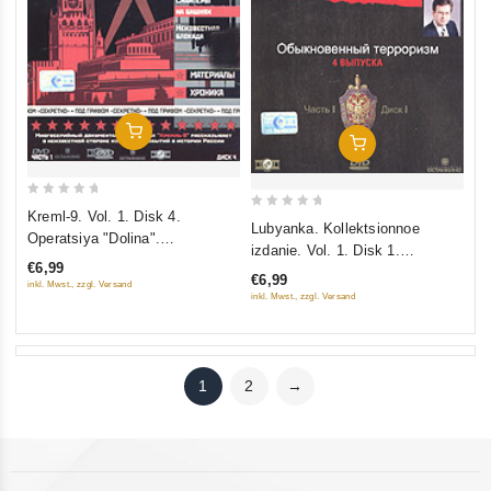
Add To Cart
Add To Cart
0
Kreml-9. Vol. 1. Disk 4.
0
Lubyanka. Kollektsionnoe
out
Operatsiya "Dolina".
out
izdanie. Vol. 1. Disk 1.
of
Osobennosti natsionalnoy
of
€6,99
Obyknovennyy terrorizm (Gift
5
€6,99
ohoty. Snaypery na bashnyah.
inkl. Mwst., zzgl. Versand
5
edition)
inkl. Mwst., zzgl. Versand
Neizvestnaya blokada
1
2
→