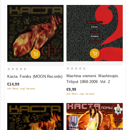
Add To Cart
Add To Cart
0
0
Mashina vremeni. Mashinopis.
Kasta. Feniks (MOON Records)
out
out
Tribyut 1969-2009. Vol. 2
€14,99
of
of
inkl. Mwst., zzgl. Versand
€9,99
5
5
inkl. Mwst., zzgl. Versand