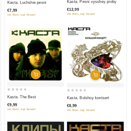
Kasta. Pesni vysshey proby
Kasta. Luchshie pesni
out
out
€12,99
€7,99
of
of
inkl. Mwst., zzgl. Versand
inkl. Mwst., zzgl. Versand
5
5
Add To Cart
Add To Cart
0
0
Kasta. The Best
Kasta. Bolshoy kontsert
out
out
€9,99
€8,99
of
of
inkl. Mwst., zzgl. Versand
inkl. Mwst., zzgl. Versand
5
5