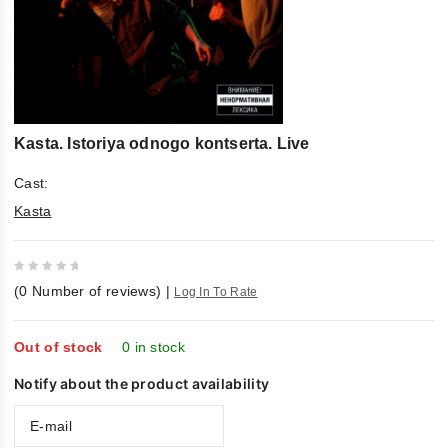
Kasta. Istoriya odnogo kontserta. Live
Cast:
Kasta
0
(
0
Number of reviews)
|
Log In To Rate
out
of
5
Out of stock
0 in stock
Notify about the product availability