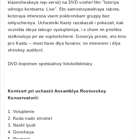
klassicheskaya rep-versii) na DVD voshel film "Istoriya
odnogo kontserta. Live". Eto samostoyatelnaya rabota,
kotoraya interesna vsem poklonnikam gruppy bez
isklyucheniya. Uchastniki Kasty rasskazali i pokazali, kak
voznikla ideya takogo vystupleniya, i s chem im prishlos
stolknutsya pri ee voploshchenii. Govorya prosto, eto kino
pro Kastu – must have dlya fanatov, no interesno i dlya
shirokoy auditorii.
DVD dopolnen spetsialnoy fotokollektsiey.
Kontsert pri uchastii Ansamblya Rostovskoy
Konservatorii:
1. Vstuplenie
2. Kuda nado smotret
3. Nashi lyudi
4. Gonchaya
5. Revnost