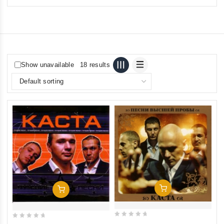
Show unavailable
18 results
Add To Cart
Add To Cart
0
0