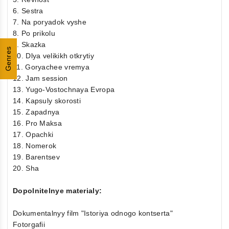
6. Sestra
7. Na poryadok vyshe
8. Po prikolu
9. Skazka
Genres
10. Dlya velikikh otkrytiy
11. Goryachee vremya
12. Jam session
13. Yugo-Vostochnaya Evropa
14. Kapsuly skorosti
15. Zapadnya
16. Pro Maksa
17. Opachki
18. Nomerok
19. Barentsev
20. Sha
Dopolnitelnye materialy:
Dokumentalnyy film "Istoriya odnogo kontserta"
Fotorgafii