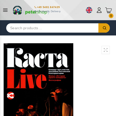
+49 5481 847429
Worldwide Delivery
0
Search
for: