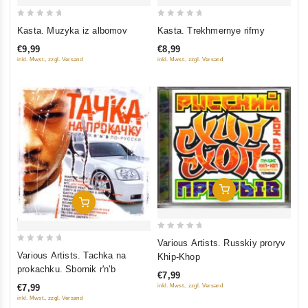
0
0
Kasta. Muzyka iz albomov
Kasta. Trekhmernye rifmy
out
out
€9,99
€8,99
of
of
inkl. Mwst., zzgl. Versand
inkl. Mwst., zzgl. Versand
5
5
Add To Cart
Add To Cart
0
Various Artists. Russkiy proryv
0
out
Various Artists. Tachka na
Khip-Khop
out
of
prokachku. Sbornik r'n'b
€7,99
of
5
inkl. Mwst., zzgl. Versand
€7,99
5
inkl. Mwst., zzgl. Versand