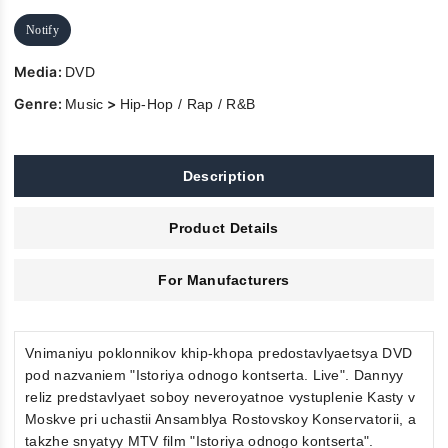
Notify
Media:
DVD
Genre:
>
Music
Hip-Hop / Rap / R&B
Description
Product Details
For Manufacturers
Vnimaniyu poklonnikov khip-khopa predostavlyaetsya DVD
pod nazvaniem "Istoriya odnogo kontserta. Live". Dannyy
reliz predstavlyaet soboy neveroyatnoe vystuplenie Kasty v
Moskve pri uchastii Ansamblya Rostovskoy Konservatorii, a
takzhe snyatyy MTV film "Istoriya odnogo kontserta".