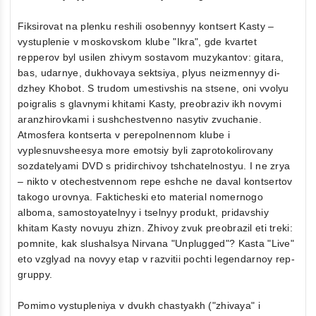
Fiksirovat na plenku reshili osobennyy kontsert Kasty –
vystuplenie v moskovskom klube "Ikra", gde kvartet
repperov byl usilen zhivym sostavom muzykantov: gitara,
bas, udarnye, dukhovaya sektsiya, plyus neizmennyy di-
dzhey Khobot. S trudom umestivshis na stsene, oni vvolyu
poigralis s glavnymi khitami Kasty, preobraziv ikh novymi
aranzhirovkami i sushchestvenno nasytiv zvuchanie.
Atmosfera kontserta v perepolnennom klube i
vyplesnuvsheesya more emotsiy byli zaprotokolirovany
sozdatelyami DVD s pridirchivoy tshchatelnostyu. I ne zrya
– nikto v otechestvennom repe eshche ne daval kontsertov
takogo urovnya. Fakticheski eto material nomernogo
alboma, samostoyatelnyy i tselnyy produkt, pridavshiy
khitam Kasty novuyu zhizn. Zhivoy zvuk preobrazil eti treki:
pomnite, kak slushalsya Nirvana "Unplugged"? Kasta "Live"
eto vzglyad na novyy etap v razvitii pochti legendarnoy rep-
gruppy.
Pomimo vystupleniya v dvukh chastyakh ("zhivaya" i