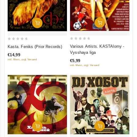
Add To Cart
Add To Cart
0
0
Various Artists. KASTAlomy -
Kasta. Feniks (Prior Records)
out
out
Vysshaya liga
€14,99
of
of
inkl. Mwst., zzgl. Versand
€5,99
5
5
inkl. Mwst., zzgl. Versand
Add To Cart
Add To Cart