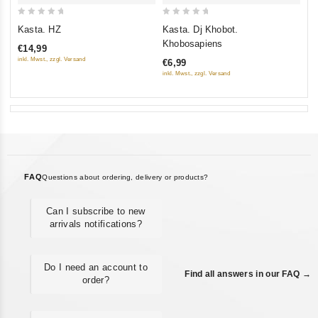
0
0
Kasta. HZ
Kasta. Dj Khobot.
out
out
Khobosapiens
€14,99
of
of
inkl. Mwst., zzgl. Versand
€6,99
5
5
inkl. Mwst., zzgl. Versand
FAQ
Questions about ordering, delivery or products?
Can I subscribe to new
arrivals notifications?
Do I need an account to
Find all answers in our FAQ →
order?