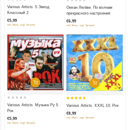
0
0
Various Artists. 5 Звезд.
Океан Любви. По волнам
out
out
Классный 2
прекрасного настроения
of
of
€5,99
€6,99
5
5
inkl. Mwst., zzgl. Versand
inkl. Mwst., zzgl. Versand
Добавить В Корзину
Добавить В Корзину
0
5
Various Artists. Музыка Ру 5.
Various Artists. XXXL 10. Рок
out
out of 5
Рок
€8,99
of
inkl. Mwst., zzgl. Versand
€5,99
5
inkl. Mwst., zzgl. Versand