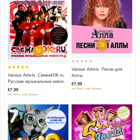
Добавить В Корзину
Добавить В Корзину
0
Various Artists. Песни для
5
out
Various Artists. Свежа4OK.ru.
Аллы
out of 5
of
Русские музыкальные новости
€7,99
5
3
inkl. Mwst., zzgl. Versand
€7,99
inkl. Mwst., zzgl. Versand