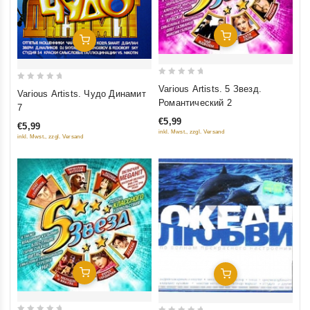
Добавить В Корзину
Добавить В Корзину
0
0
Various Artists. 5 Звезд.
Various Artists. Чудо Динамит
out
out
Романтический 2
7
of
of
€5,99
€5,99
5
5
inkl. Mwst., zzgl. Versand
inkl. Mwst., zzgl. Versand
Добавить В Корзину
Добавить В Корзину