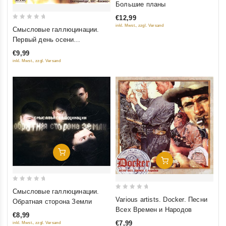
Большие планы
of
€12,99
5
0
inkl. Mwst., zzgl. Versand
Смысловые галлюцинации.
out
Первый день осени
of
(Подарочное издание)
€9,99
5
inkl. Mwst., zzgl. Versand
Добавить В Корзину
Добавить В Корзину
0
Смысловые галлюцинации.
0
out
Various artists. Docker. Песни
Обратная сторона Земли
out
of
Всех Времен и Народов
€8,99
of
5
€7,99
inkl. Mwst., zzgl. Versand