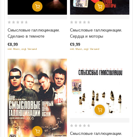
Добавить В Корзину
Добавить В Корзину
0
0
Смысловые галлюцинации.
Смысловые галлюцинации.
out
out
Сделано в темноте
Сердца и моторы
of
of
€8,99
€9,99
5
5
inkl. Mwst., zzgl. Versand
inkl. Mwst., zzgl. Versand
Добавить В Корзину
0
Добавить В Корзину
Смысловые галлюцинации.
out