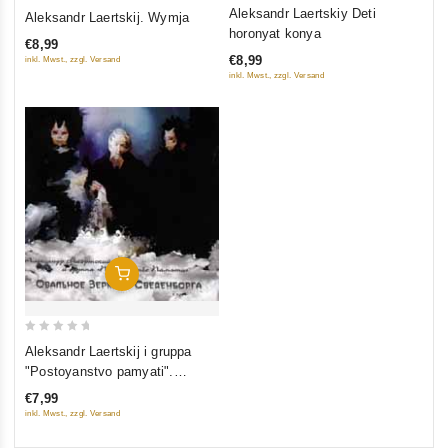
0
0
Aleksandr Laertskiy Deti
Aleksandr Laertskij. Wymja
out
out
horonyat konya
€8,99
of
of
€8,99
inkl. Mwst., zzgl. Versand
5
5
inkl. Mwst., zzgl. Versand
In Den Warenkorb
0
Aleksandr Laertskij i gruppa
out
"Postoyanstvo pamyati".
of
Ovalnoe zerkalo Svedenborga
€7,99
5
inkl. Mwst., zzgl. Versand