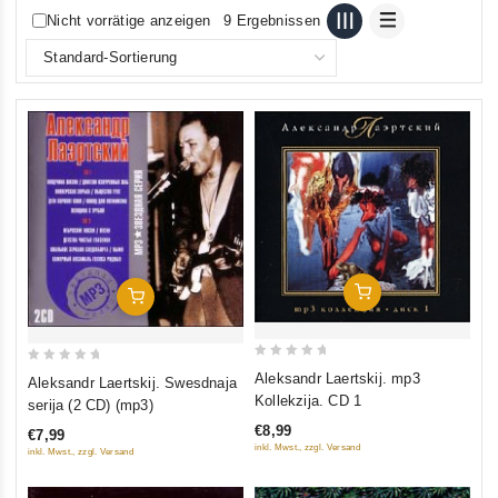
Nicht vorrätige anzeigen
9 Ergebnissen
In Den Warenkorb
In Den Warenkorb
0
0
Aleksandr Laertskij. mp3
Aleksandr Laertskij. Swesdnaja
out
out
Kollekzija. CD 1
serija (2 CD) (mp3)
of
of
€8,99
€7,99
5
5
inkl. Mwst., zzgl. Versand
inkl. Mwst., zzgl. Versand