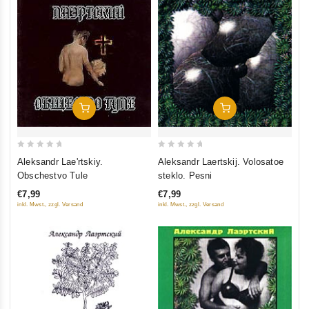
In Den Warenkorb
In Den Warenkorb
0
0
Aleksandr Lae'rtskiy.
Aleksandr Laertskij. Volosatoe
out
out
Obschestvo Tule
steklo. Pesni
of
of
€7,99
€7,99
5
5
inkl. Mwst., zzgl. Versand
inkl. Mwst., zzgl. Versand