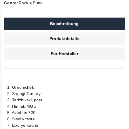
Genre:
>
Rock
Punk
Beschreibung
Produktdetails
Für Hersteller
1. Grudnichek
2. Sapogi Tamary
3. Tadzhikskij poet
4. Himfak MGU
5. Avtobus 720
6. Siski v teste
7. Bodrye kadrili