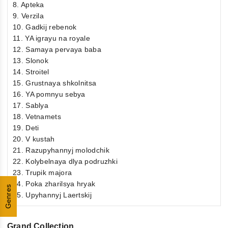
8. Apteka
9. Verzila
10. Gadkij rebenok
11. YA igrayu na royale
12. Samaya pervaya baba
13. Slonok
14. Stroitel
15. Grustnaya shkolnitsa
16. YA pomnyu sebya
17. Sablya
18. Vetnamets
19. Deti
20. V kustah
21. Razupyhannyj molodchik
22. Kolybelnaya dlya podruzhki
23. Trupik majora
24. Poka zharilsya hryak
Genres
25. Upyhannyj Laertskij
Grand Collection