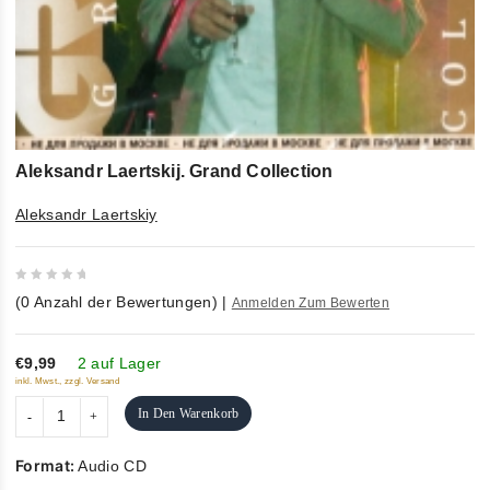
Aleksandr Laertskij. Grand Collection
Aleksandr Laertskiy
0
(
0
Anzahl der Bewertungen)
|
Anmelden Zum Bewerten
out
of
5
€9,99
2 auf Lager
inkl. Mwst., zzgl. Versand
In Den Warenkorb
Format:
Audio CD