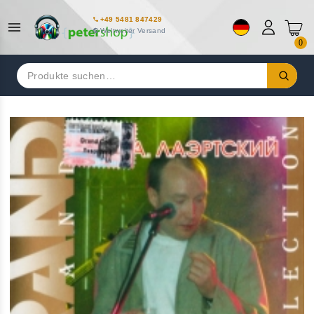
+49 5481 847429
Weltweiter Versand
0
Suchen
nach: